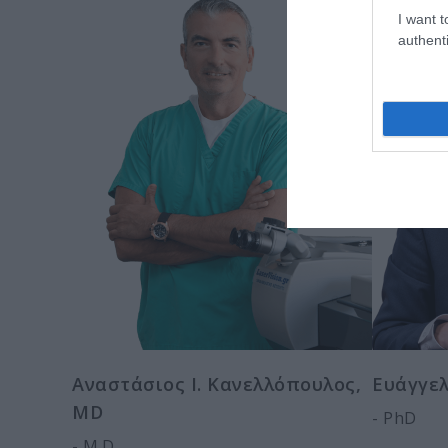
I want t
authenti
Αναστάσιος Ι. Κανελλόπουλος,
Ευάγγελ
MD
- PhD
- M.D