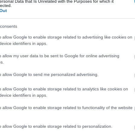
 από επιτυχείς εξετάσεις:
ersonal Data that Is Unrelated with the Purposes for which it
lected.
Out
λίας
consents
 Edinburgh (FRCSEd) in Ophthalmology
o allow Google to enable storage related to advertising like cookies on
evice identifiers in apps.
logists, London ( MRCOphth)
o allow my user data to be sent to Google for online advertising
ogy, Paris (FEBO)
s.
to allow Google to send me personalized advertising.
o allow Google to enable storage related to analytics like cookies on
evice identifiers in apps.
o allow Google to enable storage related to functionality of the website
o allow Google to enable storage related to personalization.