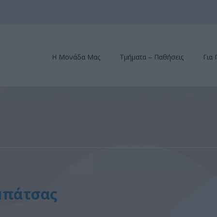
Η Μονάδα Μας
Τμήματα – Παθήσεις
Για 
μπάτσας