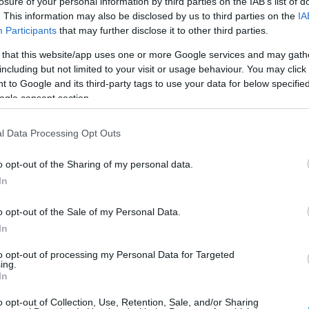
losure of your personal information by third parties on the IAB’s list of
. This information may also be disclosed by us to third parties on the
IA
Participants
that may further disclose it to other third parties.
 that this website/app uses one or more Google services and may gath
including but not limited to your visit or usage behaviour. You may click 
 to Google and its third-party tags to use your data for below specifi
η σύγχρονη μικροχειρουργική του οφθαλμού. Πιο συγκεκρι
ogle consent section.
ond laser και ειδικούς ενδοφακούς.
l Data Processing Opt Outs
εις του Λέκτορα στο Πανεπιστήμιο του Bristol της Μεγ. Βρε
o opt-out of the Sharing of my personal data.
κή Σχολή του Πανεπιστημίου Θεσσαλίας.
In
βλιογραφία με περισσότερες από 400 επιστημονικές εργασί
o opt-out of the Sale of my Personal Data.
In
λμολογίας, εκλεγμένο μέλος του ΔΣ του Ελληνικού Κολλεγ
to opt-out of processing my Personal Data for Targeted
ing.
In
o opt-out of Collection, Use, Retention, Sale, and/or Sharing