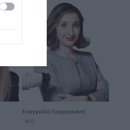
Ευαγγελία Γκαραγκάνη
- M.D