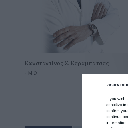
Κωνσταντίνος Χ. Καραμπάτσας
- M.D
laservisio
If you wish 
sensitive in
confirm you
continue se
information 