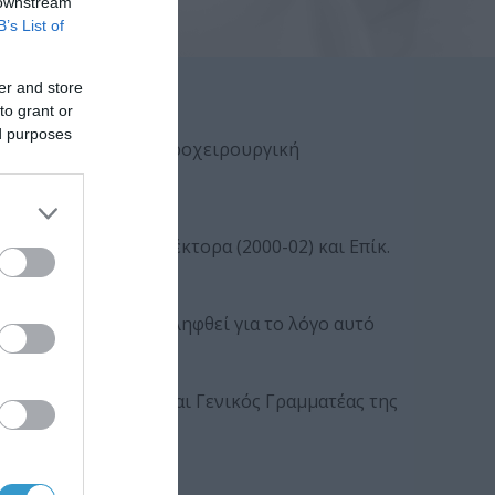
 downstream
B’s List of
er and store
to grant or
ed purposes
μένα, εξελιγμένη μικροχειρουργική
τανίας (1996-97), Λέκτορα (2000-02) και Επίκ.
ες και έχει συμπεριληφθεί για το λόγο αυτό
ίου Οφθαλμολογίας και Γενικός Γραμματέας της