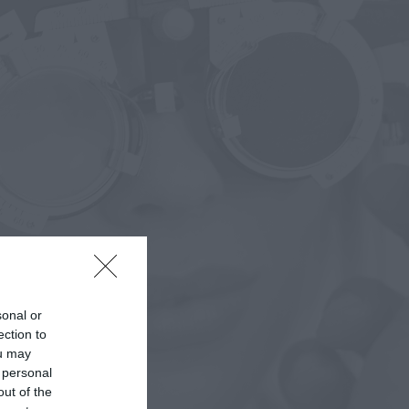
sonal or
ection to
ou may
 personal
out of the