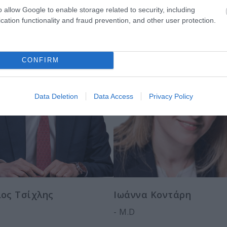
o allow Google to enable storage related to security, including
cation functionality and fraud prevention, and other user protection.
CONFIRM
Data Deletion
Data Access
Privacy Policy
ος Τσίχλης
Ιωάννα Κοντάρη
- M.D