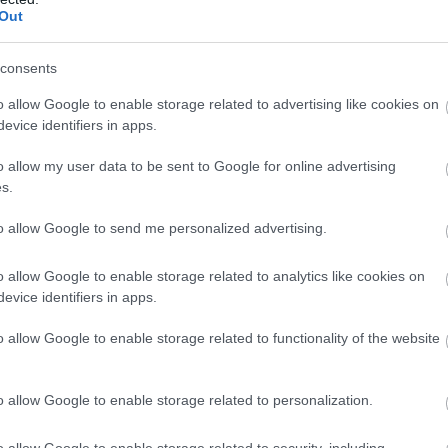
να εξετασθούν με επιτυχία.
Αντίθετα, η αναμονή μέ
Out
αποδειχθεί επιβλαβής για να αντιμετωπιστεί ο στραβ
consents
τα πρώτα στοιχεία για τη μορφή του στραβισμού.
o allow Google to enable storage related to advertising like cookies on
evice identifiers in apps.
Ποια είναι η θεραπεία για τον στραβισμ
o allow my user data to be sent to Google for online advertising
s.
Ήδη, από τη δεκαετία του ’60, έγινε γνωστό πως η α
to allow Google to send me personalized advertising.
πολύ μεγάλη «πλαστικότητα» στην πρώιμη παιδική ηλ
και έγκυρη διάγνωση τυχόν οπτικού προβλήματο
o allow Google to enable storage related to analytics like cookies on
παιδιού, μπορεί να αντιμετωπιστεί αποτελεσμα
evice identifiers in apps.
λειτουργία των ματιών του για το υπόλοιπο της
o allow Google to enable storage related to functionality of the website
Ο μύθος ότι ένα παιδί που πάσχει από στραβισμό μπ
το γεγονός ότι πολλά νεογέννητα έχουν
“ψευδοστρα
o allow Google to enable storage related to personalization.
επίπεδη, μη ανεπτυγμένη, μπορεί να δώσει την εντύ
o allow Google to enable storage related to security, including