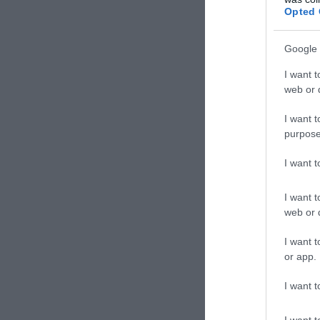
Opted 
Google 
I want t
web or d
I want t
purpose
I want 
I want t
web or d
I want t
or app.
I want t
I want t