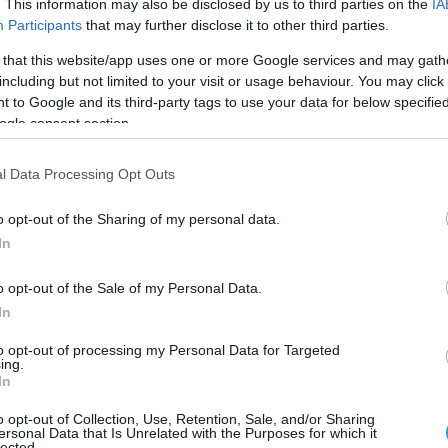
Δεν είναι ασυνήθιστο φαινόμενο να ξεφεύγει το ματάκ
. This information may also be disclosed by us to third parties on the
IA
Participants
that may further disclose it to other third parties.
του ματιού δεν είναι ακόμα συντονισμένοι, αλλά μέσα
 that this website/app uses one or more Google services and may gath
μαθαίνει να κινεί και τα δύο μάτια ταυτόχρονα, το μά
including but not limited to your visit or usage behaviour. You may click 
συνεχιστεί για διάστημα που ξεπερνά την πρώιμη νε
 to Google and its third-party tags to use your data for below specifi
ιατρού, μπορεί να είναι απαραίτητη. Ο στραβισμός, μ
ogle consent section.
εμφανίζεται όταν το παιδί είναι κουρασμένο, άρρωστο
l Data Processing Opt Outs
στραβισμός μπορεί να εμφανιστεί από την πρώτη μέρα
παιδική ηλικία, ακόμη και την ενηλικίωση.
o opt-out of the Sharing of my personal data.
In
Πώς γίνεται η διάγνωση του στραβισμού;
o opt-out of the Sale of my Personal Data.
In
Σε πάρα πολλές περιπτώσεις, ο στραβισμός γίνεται α
to opt-out of processing my Personal Data for Targeted
ing.
περίπτωση του στραβισμού, μόλις οι γονείς αντι
In
«φεύγει», είναι απολύτως αναγκαίο να το πάνε 
o opt-out of Collection, Use, Retention, Sale, and/or Sharing
γίνει από πολύ μικρή κιόλας ηλικία. Στην πραγ
ersonal Data that Is Unrelated with the Purposes for which it
lected.