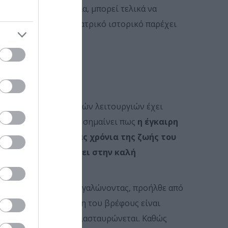
χρι τη σχολική ηλικία, μπορεί τελικά να
ισμός. Συνήθως, το ιατρικό ιστορικό παρέχει
ό;
νάπτυξη των εγκεφαλικών λειτουργιών έχει
ικία. Πρακτικά, αυτό σημαίνει πως
η έγκαιρη
ς στα πρώτα κιόλας χρόνια της ζωής του
τικά και να βοηθήσει στην καλή
 ζωής του.
ορεί να θεραπευτεί μεγαλώνοντας, προήλθε από
βισμό”
. Επειδή η μύτη του βρέφους είναι
πωση ότι το βλέμμα διασταυρώνεται. Καθώς