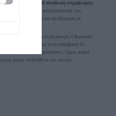
ρόβλημα εξαφανίζεται.
Ο αληθ
ινός στραβισμός
λλειψη διάγνωσης και αντιμετώπισης του
για την όραση, ακόμα και να οδηγήσει σε
 απαιτεί ειδική θεραπευτική αγωγή. Η θεραπεία
ύ, με ή χωρίς γυαλια, ή και επέμβαση. Οι
σματικές σε κάποιες περιπτώσεις. Όμως, καμία
τυχία, χωρίς τη βοήθεια των γονιών.