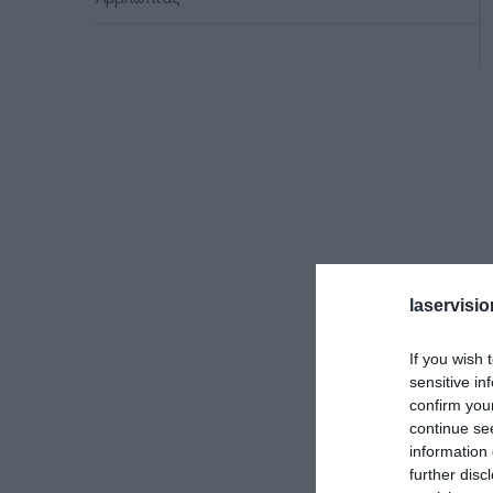
laservisio
If you wish 
sensitive in
confirm you
continue se
information 
further disc