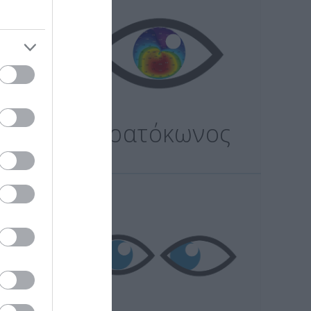
ης
Κερατόκωνος