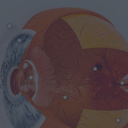
Βλέφαρα
Ίριδα
Ωχρά Κηλ
Κερατοειδής
Φυσικός
Φακός
Υαλοειδές