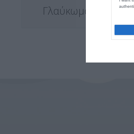
authenti
Γλαύκωμα
Ω