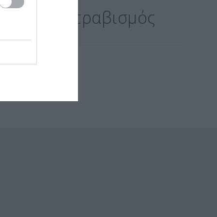
α
Στραβισμός