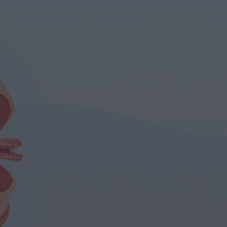
ίδα
Οπτικό
Νεύρο
Αμφιβληστροειδής