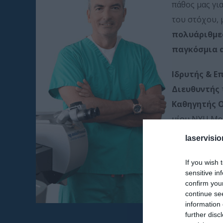
πάθος μας γι
του στόχου, 
πολυάριθμε
παγκόσμια 
Ιδρυτής & Ε
Διευθυντής
Καθηγητής 
μίου NYU Med
laservisio
Επιστημο
If you wish 
sensitive in
confirm you
continue se
information 
further disc