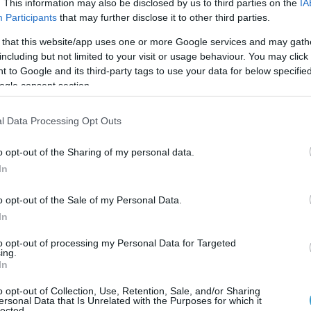
. This information may also be disclosed by us to third parties on the
IA
Participants
that may further disclose it to other third parties.
 that this website/app uses one or more Google services and may gath
including but not limited to your visit or usage behaviour. You may click 
 to Google and its third-party tags to use your data for below specifi
ogle consent section.
l Data Processing Opt Outs
o opt-out of the Sharing of my personal data.
fo@laservision.gr
Αν. 
In
o opt-out of the Sale of my Personal Data.
In
to opt-out of processing my Personal Data for Targeted
Τμήματα – Παθήσεις
ing.
In
o opt-out of Collection, Use, Retention, Sale, and/or Sharing
ersonal Data that Is Unrelated with the Purposes for which it
lected.