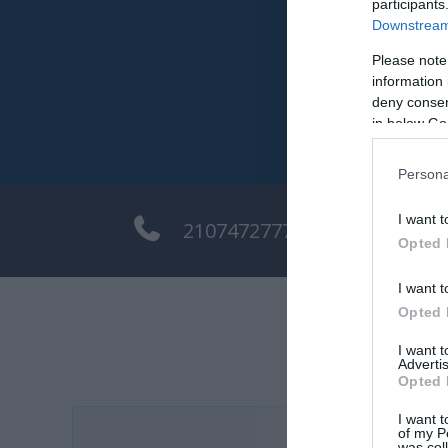
participants
Downstream 
Please note
information 
deny consent
in below Go
Persona
I want t
2107472777
in
Opted 
I want t
Opted 
I want 
Advertis
Opted 
I want t
of my P
was col