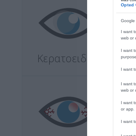
Opted 
Google 
I want t
web or d
I want t
Κερατοειδής
purpose
I want 
I want t
web or d
I want t
or app.
I want t
I want t