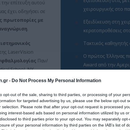
Εξειδίκευση στις με
α την επίτευξη αυτού
χειρουργικής στο παν
μας έχει οδηγήσει σε
ς πρωτοπορίες με
Εξειδίκευση στη χει
αναγνώριση
.
κερατοπροθέσεις στο
πιστημονικός
Τακτικός καθηγητής 
της LaserVision
Ο πρώτος Έλληνας πο
Οφθαλμολογίας
Παν/
Award από την Αμερ
ical School, NY
Διετέλεσε πρόεδρος 
n.gr -
Do Not Process My Personal Information
2016 & 2017
νική Ομάδα
to opt-out of the sale, sharing to third parties, or processing of your per
Πάνω από 100 πρωτό
formation for targeted advertising by us, please use the below opt-out s
r selection. Please note that after your opt-out request is processed y
δραστηριότητας
eing interest-based ads based on personal information utilized by us or
disclosed to third parties prior to your opt-out. You may separately opt-
losure of your personal information by third parties on the IAB’s list of
THE OPHTHALMOLOG