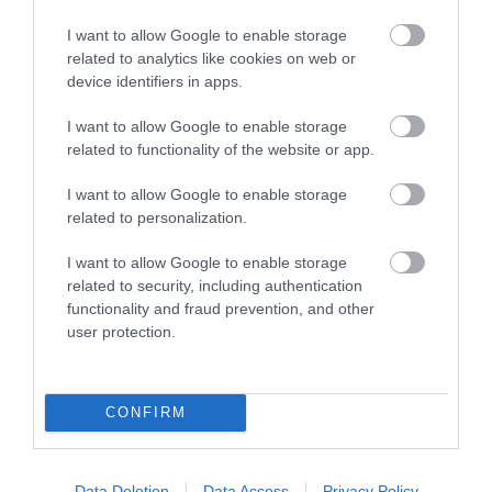
Posted on 26 Ιαν 2018
I want to allow Google to enable storage
Πώς επηρεάζει τα μάτια το
related to analytics like cookies on web or
device identifiers in apps.
κρύο τους χειμερινούς
I want to allow Google to enable storage
μήνες
related to functionality of the website or app.
,
,
έγκαυμα
κόκκινα μάτια
I want to allow Google to enable storage
ξηροφθαλμία
related to personalization.
Νέα
I want to allow Google to enable storage
related to security, including authentication
functionality and fraud prevention, and other
user protection.
CONFIRM
Data Deletion
Data Access
Privacy Policy