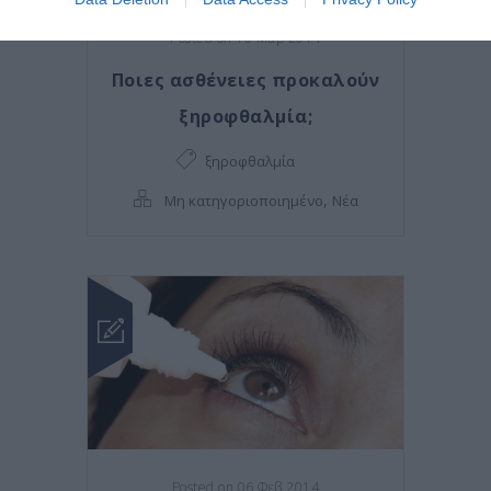
Posted on 10 Μαρ 2014
Ποιες ασθένειες προκαλούν
ξηροφθαλμία;
ξηροφθαλμία
,
Μη κατηγοριοποιημένο
Νέα
Posted on 06 Φεβ 2014