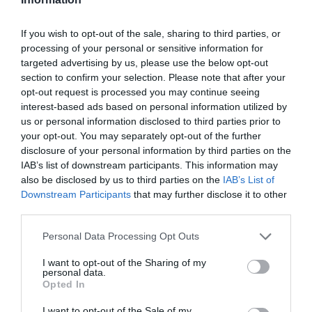
If you wish to opt-out of the sale, sharing to third parties, or
processing of your personal or sensitive information for
targeted advertising by us, please use the below opt-out
section to confirm your selection. Please note that after your
Posted on 08 Σεπ 2020
opt-out request is processed you may continue seeing
interest-based ads based on personal information utilized by
Ξηροφθαλμία: Ένας
us or personal information disclosed to third parties prior to
your opt-out. You may separately opt-out of the further
άγνωστος κίνδυνος από τις
disclosure of your personal information by third parties on the
μάσκες
IAB’s list of downstream participants. This information may
also be disclosed by us to third parties on the
IAB’s List of
ξηροφθαλμία
Νέα
Downstream Participants
that may further disclose it to other
third parties.
Please note that this website/app uses one or more Google
Personal Data Processing Opt Outs
services and may gather and store information including but
not limited to your visit or usage behaviour. You may click to
I want to opt-out of the Sharing of my
personal data.
grant or deny consent to Google and its third-party tags to
Opted In
use your data for below specified purposes in below Google
consent section.
I want to opt-out of the Sale of my