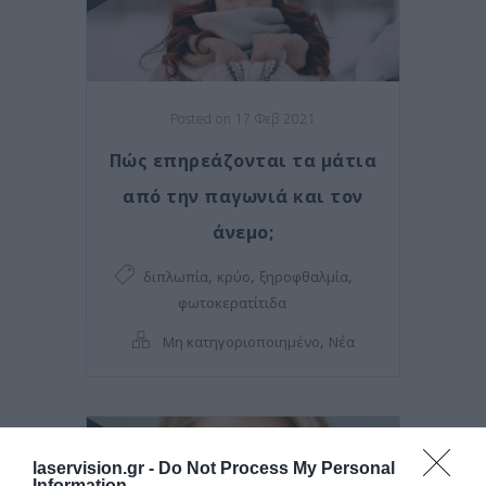
Posted on 17 Φεβ 2021
Πώς επηρεάζονται τα μάτια
από την παγωνιά και τον
άνεμο;
,
,
,
διπλωπία
κρύο
ξηροφθαλμία
φωτοκερατίτιδα
,
Μη κατηγοριοποιημένο
Νέα
laservision.gr -
Do Not Process My Personal
Information