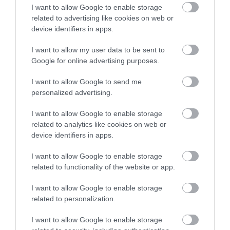
I want to allow Google to enable storage
ξηροφθαλμίας και πόσο σοβαρό είναι.
related to advertising like cookies on web or
Υπάρχουν επίσης τεστ που
device identifiers in apps.
αξιολογούν την ποιότητα των
I want to allow my user data to be sent to
δακρύων, καθώς και απεικονιστικές
Google for online advertising purposes.
εξετάσεις που εντοπίζουν τυχόν
I want to allow Google to send me
προβλήματα στους μεϊβομιανούς
personalized advertising.
αδένες. Οι αδένες αυτοί παράγουν ένα
I want to allow Google to enable storage
έλαιο που υπάρχει στα υγιή δάκρυα.
related to analytics like cookies on web or
device identifiers in apps.
Μπορεί ακόμα να γίνουν ειδικές
I want to allow Google to enable storage
απεικονιστικές εξετάσεις, όπως η
related to functionality of the website or app.
οπτική τομογραφία συνοχής (OCT),
που ελέγχουν το επιθήλιο του
I want to allow Google to enable storage
related to personalization.
κερατοειδούς χιτώνα. «Η τελευταία
αυτή, «εύκολη» για τον/την
I want to allow Google to enable storage