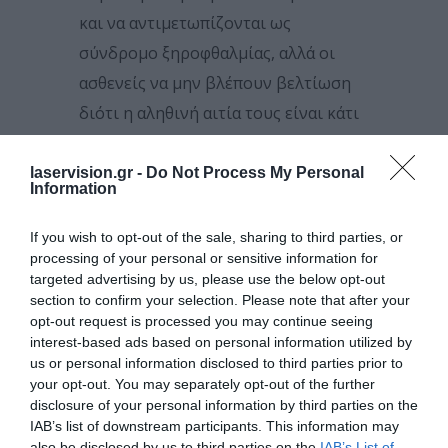
και να αντιμετωπίζονται ως
σύνδρομο ξηροφθαλμίας, αλλά οι
ασθενείς να μην βλέπουν βελτίωση
διότι η αληθινή αιτία τους είναι κάτι
άλλο», επισημαίνει ο κ.
Κανελλόπουλος.
laservision.gr -
Do Not Process My Personal
Information
Ωστόσο, δεν πρέπει να απελπίζονται
If you wish to opt-out of the sale, sharing to third parties, or
οι πάσχοντες από χρόνια
processing of your personal or sensitive information for
ξηροφθαλμία, οι οποίοι δεν βλέπουν
targeted advertising by us, please use the below opt-out
section to confirm your selection. Please note that after your
βελτίωση, τονίζει η Αμερικανική
opt-out request is processed you may continue seeing
Ακαδημία Οφθαλμολογίας (American
interest-based ads based on personal information utilized by
Academy of Ophthalmology, AAO).
us or personal information disclosed to third parties prior to
your opt-out. You may separately opt-out of the further
Όπως αναφέρει σε πρόσφατη
disclosure of your personal information by third parties on the
ανακοίνωσή της, υπάρχουν
IAB’s list of downstream participants. This information may
also be disclosed by us to third parties on the
IAB’s List of