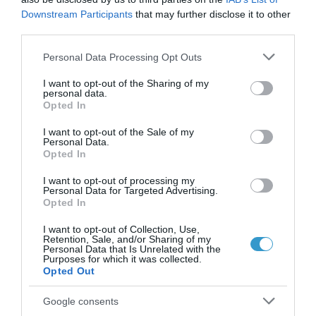
εξειδικευμένα διαγνωστικά εργαλεία
Downstream Participants
that may further disclose it to other
που μπορούν να εντοπίσουν την
third parties.
ακριβή αιτία των συμπτωμάτων τους,
Please note that this website/app uses one or more Google
Personal Data Processing Opt Outs
καθώς και ποικίλες θεραπείες που
services and may gather and store information including but
not limited to your visit or usage behaviour. You may click to
I want to opt-out of the Sharing of my
μπορεί να βοηθήσουν.
personal data.
grant or deny consent to Google and its third-party tags to
Opted In
use your data for below specified purposes in below Google
Τα σύγχρονα διαγνωστικά τεστ
consent section.
I want to opt-out of the Sale of my
μπορεί να καθορίσουν λ.χ. αν κάποιος
Personal Data.
Opted In
έχει σύνδρομο ξηροφθαλμίας ή αν
πάσχει από κάποιον άλλο τύπο της
I want to opt-out of processing my
Personal Data for Targeted Advertising.
νόσου της οφθαλμικής επιφάνειας.
Opted In
Ένα τεστ, π.χ., που λέγεται Tearlab
I want to opt-out of Collection, Use,
Retention, Sale, and/or Sharing of my
Osmolarity System (μέτρηση της
Personal Data that Is Unrelated with the
Purposes for which it was collected.
οσμωμοριακότητας της δακρυϊκής
Opted Out
στιβάδας) μπορεί να δείξει αν
Google consents
κάποιος έχει σύνδρομο