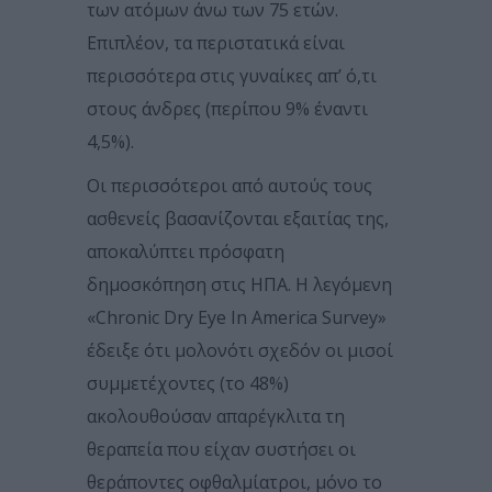
των ατόμων άνω των 75 ετών.
Επιπλέον, τα περιστατικά είναι
περισσότερα στις γυναίκες απ’ ό,τι
στους άνδρες (περίπου 9% έναντι
4,5%).
Οι περισσότεροι από αυτούς τους
ασθενείς βασανίζονται εξαιτίας της,
αποκαλύπτει πρόσφατη
δημοσκόπηση στις ΗΠΑ. Η λεγόμενη
«Chronic Dry Eye In America Survey»
έδειξε ότι μολονότι σχεδόν οι μισοί
συμμετέχοντες (το 48%)
ακολουθούσαν απαρέγκλιτα τη
θεραπεία που είχαν συστήσει οι
θεράποντες οφθαλμίατροι, μόνο το