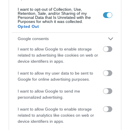
ψηλά προς τα μάτια, με συνέπεια να
I want to opt-out of Collection, Use,
Retention, Sale, and/or Sharing of my
εμποδίζει το βλεφάρισμα. “Το ατελές
Personal Data that Is Unrelated with the
Purposes for which it was collected.
βλεφάρισμα μπορεί να προκαλέσει
Opted Out
αστάθεια στη δακρυϊκή στοιβάδα”,
Google consents
εξηγεί ο δρ Κανελλόπουλος.
I want to allow Google to enable storage
ΕΥΆΛΩΤΟΙ
related to advertising like cookies on web or
device identifiers in apps.
Παρότι τα επιστημονικά δεδομένα
I want to allow my user data to be sent to
είναι ακόμα ελλιπή, οι επιστήμονες
Google for online advertising purposes.
εκτιμούν ότι κάποιες πληθυσμιακές
I want to allow Google to send me
ομάδες θα μπορούσαν να είναι πιο
personalized advertising.
ευάλωτες την ανάπτυξη
I want to allow Google to enable storage
ξηροφθαλμίας από τη χρήση μάσκας.
related to analytics like cookies on web or
Τέτοιες ομάδες είναι, οι ηλικιωμένοι
device identifiers in apps.
(παρουσιάζουν εκ φύσεως μειωμένη