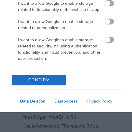
I want to allow Google to enable storage
παραγωγή δακρύων), οι χρήστες
related to functionality of the website or app.
φακών επαφής (ο φακός μπορεί να
I want to allow Google to enable storage
διαταράξει το δακρυϊκό στρώμα,
related to personalization.
αυξάνοντας τον κίνδυνο
I want to allow Google to enable storage
ξηροφθαλμίας αν η μάσκα εξωθεί τον
related to security, including authentication
αέρα προς τα μάτια) και όσοι
functionality and fraud prevention, and other
user protection.
εργάζονται ή διαβάζουν με τις ώρες
σε ψηφιακές συσκευές φορώντας
μάσκα (αυτή είναι μία αυξανόμενη
CONFIRM
τάση κατά την πανδημία).
Ευτυχώς, με μερικά απλά μέτρα
Data Deletion
Data Access
Privacy Policy
μπορεί να αντιμετωπιστεί το όλο
πρόβλημα, τονίζει ο δρ
Κανελλόπουλος. “Το πρώτο βήμα