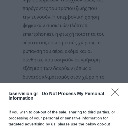
παράγοντες του τρόπου ζωής που
την ευνοούν. Η υπερβολική χρήση
ψηφιακών συσκευών (λάπτοπ,
smartphones), η φτωχή ποιότητα του
αέρα στους εσωτερικούς χώρους, η
ρύπανση του αέρα, ακόμα και οι
συνθήκες που οδηγούν σε γρήγορη
εξάτμιση των δακρύων (όπως ο
δυνατός κλιματισμός στον χώρο ή το
να κάθεται κάποιος στη ροή ενός
ανεμιστήρα) είναι μερικοί από
laservision.gr -
Do Not Process My Personal
Information
αυτούς τους παράγοντες. Σε αυτούς
φαίνεται πως πρέπει να προστεθούν
If you wish to opt-out of the sale, sharing to third parties, or
processing of your personal or sensitive information for
και οι μάσκες προσώπου, όταν δεν
targeted advertising by us, please use the below opt-out