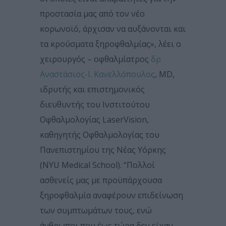
προστασία μας από τον νέο
κορωνοϊό, άρχισαν να αυξάνονται και
τα κρούσματα ξηροφθαλμίας», λέει ο
χειρουργός – οφθαλμίατρος
δρ
Αναστάσιος-Ι. Κανελλόπουλος
, MD,
ιδρυτής και επιστημονικός
διευθυντής του Ινστιτούτου
Οφθαλμολογίας LaserVision,
καθηγητής Οφθαλμολογίας του
Πανεπιστημίου της Νέας Υόρκης
(NYU Medical School). “Πολλοί
ασθενείς μας με προϋπάρχουσα
ξηροφθαλμία αναφέρουν επιδείνωση
των συμπτωμάτων τους, ενώ
άνθρωποι που έως τώρα δεν είχαν