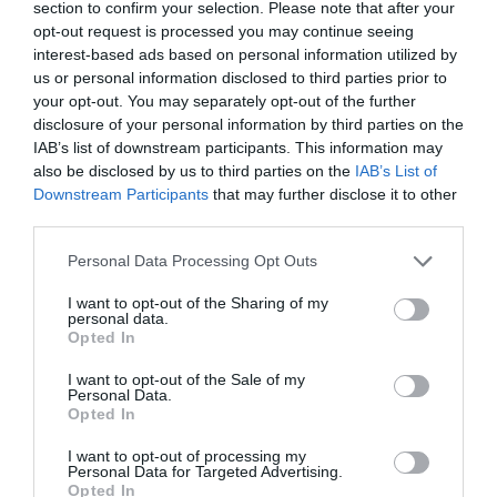
τοποθετούνται σωστά και αφήνουν τα
section to confirm your selection. Please note that after your
opt-out request is processed you may continue seeing
μάτια εκτεθειμένα στην αναπνοή μας”.
interest-based ads based on personal information utilized by
Πόσο πιθανό είναι όμως να συμβεί
us or personal information disclosed to third parties prior to
your opt-out. You may separately opt-out of the further
αυτό; Την απάντηση έχουν όσοι
disclosure of your personal information by third parties on the
φορούν γυαλιά, οι οποίοι συχνά τα
IAB’s list of downstream participants. This information may
also be disclosed by us to third parties on the
IAB’s List of
βλέπουν να θολώνουν όταν
Downstream Participants
that may further disclose it to other
αναπνέουν στη μάσκα τους. Όταν
third parties.
λοιπόν κάποιος χρησιμοποιεί με τις
Please note that this website/app uses one or more Google
Personal Data Processing Opt Outs
ώρες τη μάσκα του, η
services and may gather and store information including but
not limited to your visit or usage behaviour. You may click to
I want to opt-out of the Sharing of my
επαναλαμβανόμενη εξάτμιση των
personal data.
grant or deny consent to Google and its third-party tags to
Opted In
δακρύων μπορεί να οδηγήσει σε ξηρά
use your data for below specified purposes in below Google
consent section.
σημεία στην επιφάνεια του
I want to opt-out of the Sale of my
Personal Data.
οφθαλμού.
Opted In
Ανάλογος κίνδυνος, όμως, υπάρχει
I want to opt-out of processing my
Personal Data for Targeted Advertising.
και όταν η μάσκα τοποθετείται πολύ
Opted In