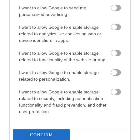
ω-3 λιπαρών οξέων. Πρόκειται για
I want to allow Google to send me
ένα είδος ωφέλιμων λιπιδίων που
personalized advertising.
περιέχεται σε μεγάλες ποσότητες στα
I want to allow Google to enable storage
ιχθυέλαια (π.χ. στο μουρουνέλαιο)
related to analytics like cookies on web or
και στα παχιά (λιπαρά) ψάρια, όπως ο
device identifiers in apps.
σολομός, οι σαρδέλες, η ρέγγα, το
I want to allow Google to enable storage
σκουμπρί, ο τόνος κ.λπ. Στο εμπόριο
related to functionality of the website or app.
διατίθενται επίσης και ειδικά
I want to allow Google to enable storage
εμπλουτισμένα προϊόντα.
related to personalization.
Συμβουλευθείτε τον οφθαλμίατρό
I want to allow Google to enable storage
σας, διότι μπορεί να σας χορηγήσει
related to security, including authentication
και διατροφικό συμπλήρωμα των
functionality and fraud prevention, and other
user protection.
λιπιδίων αυτών.
Να φροντίζετε τα βλέφαρά σας
CONFIRM
Τα θερμά επιθέματα (κομπρέσες) στα