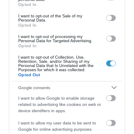
grant or deny consent to Google and its third-party tags to
Opted In
ενυδατικά τζελ για τα μάτια επίσης
use your data for below specified purposes in below Google
consent section.
I want to opt-out of the Sale of my
μπορεί να σας βοηθήσουν. Επειδή
Personal Data.
όμως είναι πιο παχύρρευστα και
Opted In
θολώνουν την όραση, καλό είναι να
I want to opt-out of processing my
Personal Data for Targeted Advertising.
τα χρησιμοποιείτε πριν μπείτε για
Opted In
ύπνο. Αν δεν είστε σίγουροι για το τι
I want to opt-out of Collection, Use,
ακριβώς χρειάζεστε, συμβουλευθείτε
Retention, Sale, and/or Sharing of my
Personal Data that Is Unrelated with the
Purposes for which it was collected.
τον οφθαλμίατρό σας.
Opted Out
Αυξήστε την πρόσληψη ωμέγα-3
Google consents
λιπαρών οξέων
I want to allow Google to enable storage
Μερικοί άνθρωποι βρίσκουν
related to advertising like cookies on web or
ανακούφιση από τα συμπτώματα του
device identifiers in apps.
συνδρόμου ξηροφθαλμίας
I want to allow my user data to be sent to
αυξάνοντας την πρόσληψη
Google for online advertising purposes.