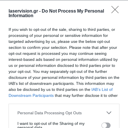
τον κίνδυνο, να κάνετε διάλειμμα
laservision.gr -
Do Not Process My Personal
κάθε 10 λεπτά για να ξεκουράζετε τα
Information
μάτια σας. Φροντίστε επίσης να
βλεφαρίζετε πιο συχνά, για να
If you wish to opt-out of the sale, sharing to third parties, or
processing of your personal or sensitive information for
βοηθάτε τα μάτια σας να ανακτούν
targeted advertising by us, please use the below opt-out
λίγη από την υγρασία που έχουν
section to confirm your selection. Please note that after your
opt-out request is processed you may continue seeing
χάσει.
interest-based ads based on personal information utilized by
us or personal information disclosed to third parties prior to
Δοκιμάστε τα τεχνητά δάκρυα
your opt-out. You may separately opt-out of the further
Τα τεχνητά δάκρυα διατίθενται χωρίς
disclosure of your personal information by third parties on the
ιατρική συνταγή. Να τα
IAB’s list of downstream participants. This information may
also be disclosed by us to third parties on the
IAB’s List of
χρησιμοποιείτε όσο συχνά
Downstream Participants
that may further disclose it to other
χρειάζεστε, αλλά αν διαπιστώσετε ότι
third parties.
σας είναι απαραίτητα συχνότερα από
Please note that this website/app uses one or more Google
Personal Data Processing Opt Outs
services and may gather and store information including but
μία φορά κάθε 2 ώρες, προτιμήστε
not limited to your visit or usage behaviour. You may click to
I want to opt-out of the Sharing of my
όσα δεν περιέχουν συντηρητικά. Τα
personal data.