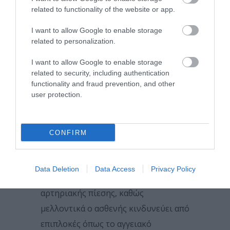
της. Δεδομένου ότι σημαντικό
related to functionality of the website or app.
ποσοστό των υπερτασικών ασθενών
I want to allow Google to enable storage
είναι αρρύθμιστοι ή νοσούν επί
related to personalization.
χρόνια δίχως να το γνωρίζουν, η
I want to allow Google to enable storage
ανάπτυξή της συχνά συμπίπτει
related to security, including authentication
χρονικά με την εκδήλωση
functionality and fraud prevention, and other
προβλημάτων και σε άλλα εσωτερικά
user protection.
όργανα, όπως η καρδιά ή οι νεφροί.
Είναι γεγονός πως η υπερτασική
CONFIRM
αμφιβληστροειδοπάθεια αποτελεί
προειδοποιητική ένδειξη ότι
Data Deletion
Data Access
Privacy Policy
απαιτείται άμεση ρύθμιση της
αρτηριακής πίεσης, καθώς
μελλοντικά ο ασθενής κινδυνεύει από
επιπλοκές όπως το αγγειακό