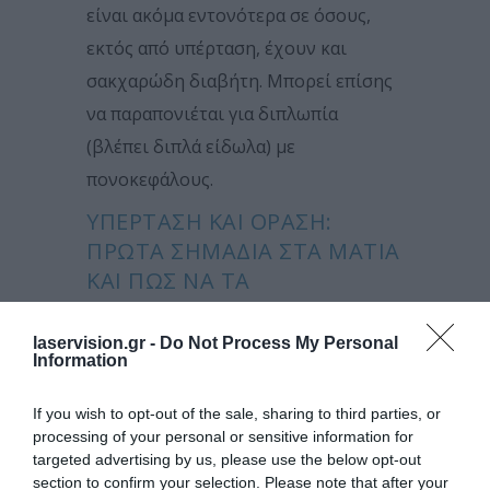
είναι ακόμα εντονότερα σε όσους,
εκτός από υπέρταση, έχουν και
σακχαρώδη διαβήτη. Μπορεί επίσης
να παραπονιέται για διπλωπία
(βλέπει διπλά είδωλα) με
πονοκεφάλους.
ΥΠΈΡΤΑΣΗ ΚΑΙ ΌΡΑΣΗ:
ΠΡΏΤΑ ΣΗΜΆΔΙΑ ΣΤΑ ΜΆΤΙΑ
ΚΑΙ ΠΏΣ ΝΑ ΤΑ
ΑΝΑΓΝΩΡΊΣΕΤΕ
laservision.gr -
Do Not Process My Personal
Παρόμοιες αγγειακές αλλαγές
Information
παρατηρούνται σε όλα τα όργανα του
If you wish to opt-out of the sale, sharing to third parties, or
σώματος με ίδιου μεγέθους αγγεία,
processing of your personal or sensitive information for
όπως τα νεφρά, το νευρολογικό
targeted advertising by us, please use the below opt-out
section to confirm your selection. Please note that after your