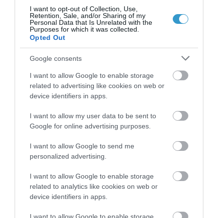
από παρεμπόδιση της ροής του
I want to opt-out of Collection, Use,
Retention, Sale, and/or Sharing of my
αίματος. Η παρεμπόδιση αυτή
Personal Data that Is Unrelated with the
Purposes for which it was collected.
προκαλεί τον θάνατο των νευρικών
Opted Out
κυττάρων και αιμορραγία μέσα στο
Google consents
μάτι, οδηγώντας σε απώλεια όρασης.
I want to allow Google to enable storage
ΠΡΟΣΤΑΣΊΑ ΤΗΣ ΌΡΑΣΗΣ
related to advertising like cookies on web or
ΑΠΌ ΤΗΝ ΥΠΈΡΤΑΣΗ:
device identifiers in apps.
ΣΗΜΆΔΙΑ ΚΑΙ ΠΡΟΛΗΠΤΙΚΆ
I want to allow my user data to be sent to
ΜΈΤΡΑ ΓΙΑ ΤΑ ΜΆΤΙΑ
Google for online advertising purposes.
I want to allow Google to send me
Η υπερτασική
personalized advertising.
αμφιβληστροειδοπάθεια είναι πολύ
συχνή και σχεδόν το 10% των
I want to allow Google to enable storage
related to analytics like cookies on web or
ενηλίκων χωρίς σακχαρώδη διαβήτη
device identifiers in apps.
έχουν ενδείξεις της ήπιας μορφής
I want to allow Google to enable storage