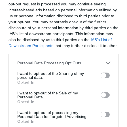
σύστημα και ο εγκέφαλος. Αργότερα,
opt-out request is processed you may continue seeing
οι ασθενείς μπορεί να παρουσιάσουν
interest-based ads based on personal information utilized by
us or personal information disclosed to third parties prior to
απόφραξη αγγείων κάτω από τον
your opt-out. You may separately opt-out of the further
αμφιβληστροειδή χιτώνα, τη
disclosure of your personal information by third parties on the
IAB’s list of downstream participants. This information may
λεγόμενη ισχαιμική
also be disclosed by us to third parties on the
IAB’s List of
χοριοειδοπάθεια, που μπορεί να
Downstream Participants
that may further disclose it to other
διαταράξει την όραση ή να οδηγήσει
third parties.
στη δημιουργία ουλών που την
Please note that this website/app uses one or more Google
Personal Data Processing Opt Outs
services and may gather and store information including but
επηρεάζουν.
not limited to your visit or usage behaviour. You may click to
I want to opt-out of the Sharing of my
personal data.
grant or deny consent to Google and its third-party tags to
Τα ευρήματα αυτά είναι σημαντικά
Opted In
use your data for below specified purposes in below Google
και για τις εγκυμονούσες γυναίκες με
consent section.
I want to opt-out of the Sale of my
υπέρταση λόγω του κινδύνου προ-
Personal Data.
Opted In
εκλαμψίας ή, σπανιότερα, εκλαμψίας.
I want to opt-out of processing my
Επίσης, μπορεί να προκληθεί οίδημα
Personal Data for Targeted Advertising.
Opted In
και πιθανή βλάβη στο οπτικό νεύρο,