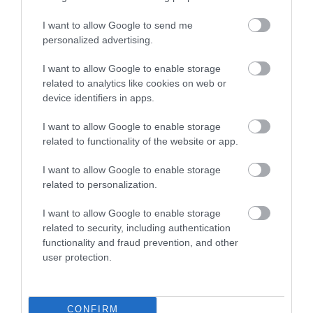
καθηγητής.
I want to allow Google to send me
ΠΗΓΗ:
www.newsone.gr
personalized advertising.
Δρ. Αναστάσιος Κανελλόπουλος,
I want to allow Google to enable storage
MD
related to analytics like cookies on web or
device identifiers in apps.
Χειρουργός – Οφθαλμίατρος
I want to allow Google to enable storage
μυωπία
related to functionality of the website or app.
,
Μη κατηγοριοποιημένο
Νέα
I want to allow Google to enable storage
related to personalization.
Related Posts
I want to allow Google to enable storage
related to security, including authentication
functionality and fraud prevention, and other
user protection.
CONFIRM