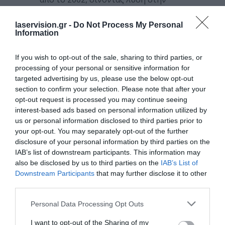
αντιμετώπιση του κερατόκωνου
laservision.gr -
Do Not Process My Personal
“καταργώντας” την ανάγκη
Information
μεταμόσχευσης κερατοειδή».
If you wish to opt-out of the sale, sharing to third parties, or
Και συνεχίζει ο κ. Κανελλόπουλος:
processing of your personal or sensitive information for
targeted advertising by us, please use the below opt-out
Η συνεισφορά μας με καινοτομίες
section to confirm your selection. Please note that after your
που αφορούν την διασύνδεση
opt-out request is processed you may continue seeing
interest-based ads based on personal information utilized by
κολλαγόνου είναι:
us or personal information disclosed to third parties prior to
your opt-out. You may separately opt-out of the further
–
Tο Πρωτόκολλο της Αθήνας
-η
disclosure of your personal information by third parties on the
εμπεριστατωμένη εξέλιξη της
IAB’s list of downstream participants. This information may
also be disclosed by us to third parties on the
IAB’s List of
τεχνικής διασύνδεσης κολλαγόνου,
Downstream Participants
that may further disclose it to other
με τοπογραφικά κατευθυνόμενη
third parties.
ομαλοποίηση με Excimer Laser-
Please note that this website/app uses one or more Google
Personal Data Processing Opt Outs
αποτελεί συνδυασμό εξομάλυνσης
services and may gather and store information including but
not limited to your visit or usage behaviour. You may click to
I want to opt-out of the Sharing of my