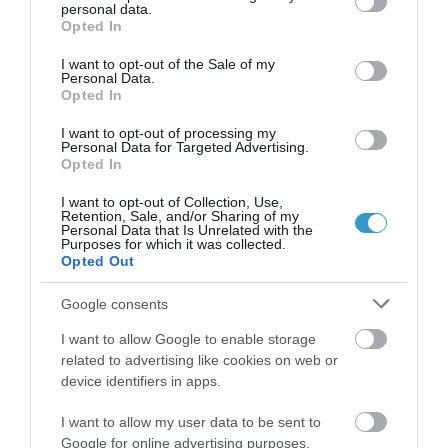
της ανωμαλίας του
κερατόκωνου
με
personal data.
grant or deny consent to Google and its third-party tags to
Opted In
laser και υψηλής ισχύος διασύνδεση
use your data for below specified purposes in below Google
κολλαγόνου – η μεγαλύτερης ισχύος
consent section.
I want to opt-out of the Sale of my
Personal Data.
χρήση φωτός, – διασύνδεση με
Opted In
χρήση femtosecond laser για
I want to opt-out of processing my
Personal Data for Targeted Advertising.
ενδοκερατοειδική έγχυση
Opted In
ριβοφλαβίνης, και – η χρήση της ως
I want to opt-out of Collection, Use,
προφύλαξη σε επεμβάσεις LASIK για
Retention, Sale, and/or Sharing of my
Personal Data that Is Unrelated with the
υπερμετρωπία ή/και μυωπία. Οι
Purposes for which it was collected.
Opted Out
τεχνικές αυτές “γεννήθηκαν” στην
Αθήνα και μετά από πολυετής
Google consents
παρουσιάσεις και δημοσιεύσεις,
I want to allow Google to enable storage
έχουν βρει παγκόσμια εφαρμογή από
related to advertising like cookies on web or
device identifiers in apps.
ανάλογα κλινικά κέντρα και στις
πέντε ηπείρους» καταλήγει ο
I want to allow my user data to be sent to
Google for online advertising purposes.