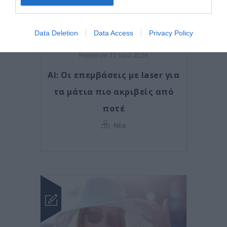
Data Deletion
Data Access
Privacy Policy
Posted on 17 Ιούλ 2026
AI: Οι επεμβάσεις με laser για
τα μάτια πιο ακριβείς από
ποτέ
Νέα