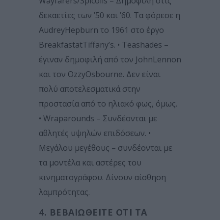
Wayfarers/Spicolis – Δημοφιλή στις
δεκαετίες των ’50 και ’60. Τα φόρεσε η
AudreyHepburn το 1961 στο έργο
BreakfastatTiffany’s. • Teashades –
έγιναν δημοφιλή από τον JohnLennon
και τον OzzyOsbourne. Δεν είναι
πολύ αποτελεσματικά στην
προστασία από το ηλιακό φως, όμως.
• Wraparounds – Συνδέονται με
αθλητές υψηλών επιδόσεων. •
Μεγάλου μεγέθους – συνδέονται με
τα μοντέλα και αστέρες του
κινηματογράφου. Δίνουν αίσθηση
λαμπρότητας.
4. ΒΕΒΑΙΩΘΕΊΤΕ ΌΤΙ ΤΑ