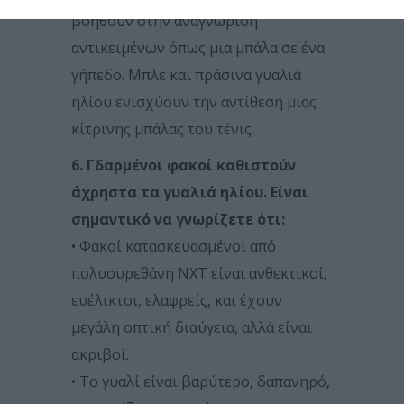
βοηθούν στην αναγνώριση
αντικειμένων όπως μια μπάλα σε ένα
γήπεδο. Μπλε και πράσινα γυαλιά
ηλίου ενισχύουν την αντίθεση μιας
κίτρινης μπάλας του τένις.
6. Γδαρμένοι φακοί καθιστούν
άχρηστα τα γυαλιά ηλίου. Είναι
σημαντικό να γνωρίζετε ότι:
• Φακοί κατασκευασμένοι από
πολυουρεθάνη NXT είναι ανθεκτικοί,
ευέλικτοι, ελαφρείς, και έχουν
μεγάλη οπτική διαύγεια, αλλά είναι
ακριβοί.
• Το γυαλί είναι βαρύτερο, δαπανηρό,