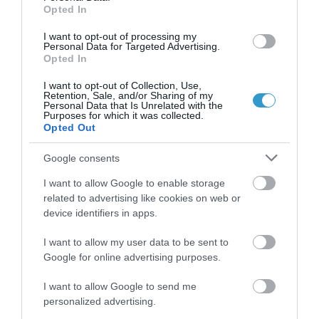
Opted In
χρώματα.
• Καφέ φακοί: ενισχύουν εν μέρει την
I want to opt-out of processing my
Personal Data for Targeted Advertising.
αντίθεση με την απορρόφηση του
Opted In
μπλε φωτός. Ταιριάζουν σε
I want to opt-out of Collection, Use,
Retention, Sale, and/or Sharing of my
δραστηριότητες όπως χειμερινά
Personal Data that Is Unrelated with the
Purposes for which it was collected.
σπορ στο χιόνι. Επίσης είναι γενικά
Opted Out
καλή επιλογή για κυνήγι σε έντονο
Google consents
εξωτερικό φωτισμό.
• Κίτρινοι φακοί: ενισχύουν
I want to allow Google to enable storage
related to advertising like cookies on web or
σημαντικά την αντίθεση επειδή
device identifiers in apps.
εμποδίζουν τα περισσότερα ή όλα
I want to allow my user data to be sent to
μέρη από το μπλε φάσμα, και γι’ αυτό
Google for online advertising purposes.
τα καθιστά δημοφιλή σε άτομα που
I want to allow Google to send me
επωφελούνται από τη βελτιωμένη
personalized advertising.
αντίθεση, π.χ όταν κοιτάζουν