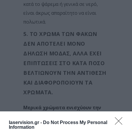
κατά το ψάρεμα ή γενικά σε νερό,
είναι άκρως απαραίτητο να είναι
πολωτικά.
5. ΤΟ ΧΡΏΜΑ ΤΩΝ ΦΑΚΏΝ
ΔΕΝ ΑΠΟΤΕΛΕΊ ΜΌΝΟ
ΔΉΛΩΣΗ ΜΌΔΑΣ, ΑΛΛΆ ΈΧΕΙ
ΕΠΙΠΤΏΣΕΙΣ ΣΤΟ ΚΑΤΆ ΠΌΣΟ
ΒΕΛΤΙΏΝΟΥΝ ΤΗΝ ΑΝΤΊΘΕΣΗ
ΚΑΙ ΔΙΑΦΟΡΟΠΟΙΟΎΝ ΤΑ
ΧΡΏΜΑΤΑ.
Μερικά χρώματα ενισχύουν την
αντίθεση, η οποία σε ορισμένες
laservision.gr -
Do Not Process My Personal
περιπτώσεις μπορεί να είναι
Information