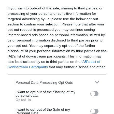
χρήσιμη
. Ωστόσο, αυτό είναι συχνά
If you wish to opt-out of the sale, sharing to third parties, or
σε βάρος της σωστής αντίληψης των
processing of your personal or sensitive information for
χρωμάτων, η οποία μπορεί να
targeted advertising by us, please use the below opt-out
προκαλέσει προβλήματα (κατά την
section to confirm your selection. Please note that after your
opt-out request is processed you may continue seeing
οδήγηση, για παράδειγμα, και πρέπει
interest-based ads based on personal information utilized by
να είναι σε θέση να διαφοροποιήσει
us or personal information disclosed to third parties prior to
your opt-out. You may separately opt-out of the further
σαφώς τα χρώματα του φαναριού).
disclosure of your personal information by third parties on the
Μερικά γυαλιά ηλίου έχουν
IAB’s list of downstream participants. This information may
also be disclosed by us to third parties on the
IAB’s List of
εναλλάξιμους φακούς, οπότε
Downstream Participants
that may further disclose it to other
μπορείτε να αλλάξετε το χρώμα
third parties.
εύκολα, ανάλογα με τις
Please note that this website/app uses one or more Google
Personal Data Processing Opt Outs
δραστηριότητες και επιθυμίες σας.
services and may gather and store information including but
not limited to your visit or usage behaviour. You may click to
I want to opt-out of the Sharing of my
• Γκρι φακοί: συντελούν στη μείωση
personal data.
grant or deny consent to Google and its third-party tags to
Opted In
use your data for below specified purposes in below Google
της έντασης του φωτός, χωρίς να
consent section.
I want to opt-out of the Sale of my
επηρεάζουν την αντίθεση ή τα
Personal Data.