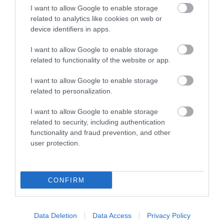
I want to allow Google to enable storage
αντικείμενα στον ουρανό. Είναι κακό,
related to analytics like cookies on web or
ωστόσο, για οποιαδήποτε
device identifiers in apps.
δραστηριότητα που απαιτεί
I want to allow Google to enable storage
αναγνώριση χρώματος (όπως η
related to functionality of the website or app.
οδήγηση!). Καλή επιλογή για σπορ
I want to allow Google to enable storage
χιονιού.
related to personalization.
• Κόκκινοι/πορτοκαλί φακοί: είναι
I want to allow Google to enable storage
καλοί για χειμερινά αθλήματα, αλλά
related to security, including authentication
μόνο για την συννεφιά. Αν είστε ένας
functionality and fraud prevention, and other
user protection.
κυνηγός, οι πορτοκαλί φακοί είναι
καλή επιλογή για σκουρόχρωμα
αντικείμενα σε φωτεινό υπόβαθρο.
CONFIRM
• Βιολετί φακοί: είναι καλή επιλογή
για τον εντοπισμό αντικειμένων σε
Data Deletion
Data Access
Privacy Policy
πράσινο φόντο. Χαλκόχρωμοι φακοί: