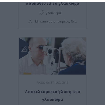
αποκαθιστά το γλαύκωμα
γλαύκωμα
,
Μη κατηγοριοποιημένο
Νέα
Posted on 17 Ιούλ 2015
Αποτελεσματική λύση στο
γλαύκωμα