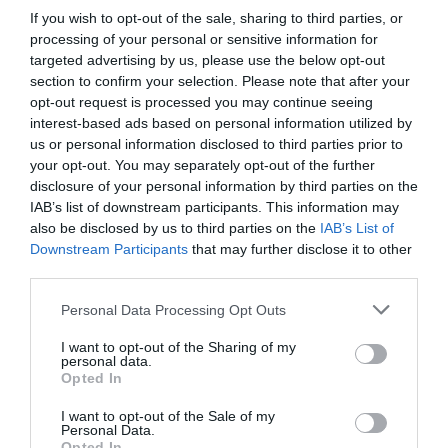
If you wish to opt-out of the sale, sharing to third parties, or
processing of your personal or sensitive information for
targeted advertising by us, please use the below opt-out
section to confirm your selection. Please note that after your
Posted on 15 Μαρ 2019
opt-out request is processed you may continue seeing
interest-based ads based on personal information utilized by
Γλαύκωμα: Τα συμπτώματα
us or personal information disclosed to third parties prior to
που δεν πρέπει να αγνοείτε
your opt-out. You may separately opt-out of the further
disclosure of your personal information by third parties on the
IAB’s list of downstream participants. This information may
γλαύκωμα
Νέα
also be disclosed by us to third parties on the
IAB’s List of
Downstream Participants
that may further disclose it to other
third parties.
Please note that this website/app uses one or more Google
Personal Data Processing Opt Outs
services and may gather and store information including but
not limited to your visit or usage behaviour. You may click to
I want to opt-out of the Sharing of my
personal data.
grant or deny consent to Google and its third-party tags to
Opted In
use your data for below specified purposes in below Google
consent section.
I want to opt-out of the Sale of my
Personal Data.
Opted In