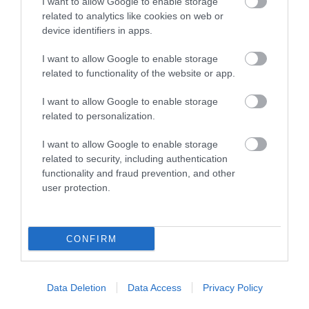
I want to allow Google to enable storage
Εντοπίστηκε το γονίδιο που
related to analytics like cookies on web or
device identifiers in apps.
προκαλεί σοβαρό
γλαύκωμα στα μωρά
I want to allow Google to enable storage
related to functionality of the website or app.
,
γλαύκωμα
παιδιά
Νέα
I want to allow Google to enable storage
related to personalization.
I want to allow Google to enable storage
related to security, including authentication
functionality and fraud prevention, and other
user protection.
CONFIRM
Posted on 31 Αυγ 2015
Data Deletion
Data Access
Privacy Policy
Μικροσκοπική βαλβίδα