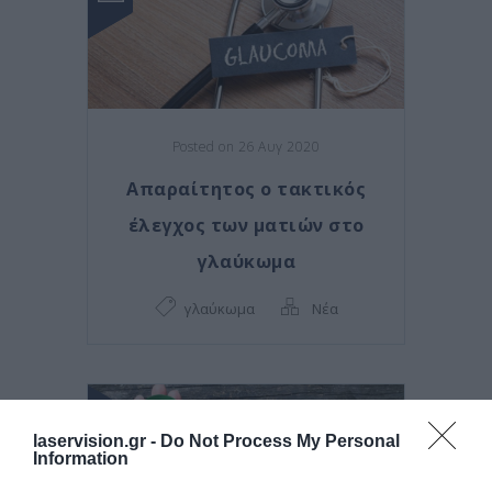
Posted on 26 Αυγ 2020
Απαραίτητος ο τακτικός
έλεγχος των ματιών στο
γλαύκωμα
γλαύκωμα
Νέα
laservision.gr -
Do Not Process My Personal
Information