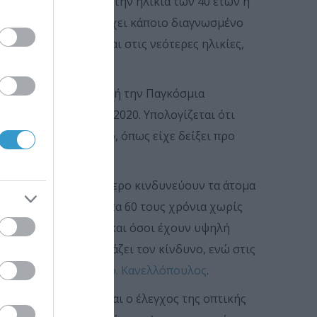
ται κάθε χρόνο μετά την ηλικία των 40 ετών ή
ασης είτε επειδή υπάρχει κάποιο διαγνωσμένο
λογες μετρήσεις και στις νεότερες ηλικίες,
ssociation) με αφορμή την Παγκόσμια
από
γλαύκωμα
έως το 2020. Υπολογίζεται ότι
πάσχουν από τη νόσο, όπως είχε δείξει προ
ο εμφανίσει, περισσότερο κινδυνεύουν τα άτομα
όσοι έχουν περάσει τα 60 τους χρόνια χωρίς
ειδών (κορτιζόνης) και όσοι έχουν υψηλή
κό ιστορικό 15πλασιάζει τον κίνδυνο, ενώ στις
 ανθρώπους, λέει ο
Δρ. Κανελλόπουλος
.
ες συμπεριλαμβάνονται ο έλεγχος της οπτικής