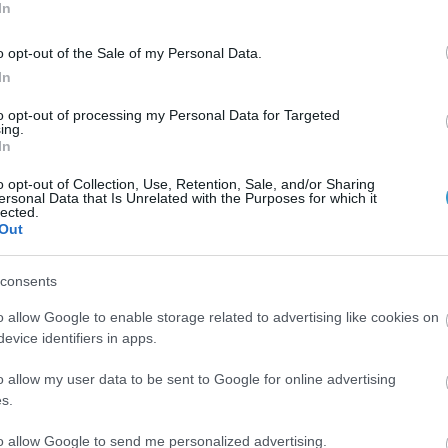
 πίεση και η εικόνα του οπτικού νεύρου πρέπει να ελέγχον
In
ποία γίνεται είτε για προληπτικό έλεγχο (τσεκάπ) της όρ
o opt-out of the Sale of my Personal Data.
ολούθηση. Ιδανικά όμως θα πρέπει να έχουν προηγηθεί ανά
In
έως 4 χρόνια», υπογραμμίζει ο
Δρ. Κανελλόπουλος
.
to opt-out of processing my Personal Data for Targeted
ing.
τα η Παγκόσμια Εταιρεία Γλαυκώματος (World Glaucoma A
In
 76 εκατομμύρια άνθρωποι σε όλο τον κόσμο θα πάσχουν 
o opt-out of Collection, Use, Retention, Sale, and/or Sharing
.000 Έλληνες, αλλά το 35-40% από αυτούς δεν ξέρουν ότι 
ersonal Data that Is Unrelated with the Purposes for which it
lected.
ατος.
Out
 για την εκδήλωσή του; Αν και οποιοσδήποτε μπορεί να τ
consents
που
γλαυκώματος
(το λεγόμενο γλαύκωμα ανοικτής γωνίας), 
o allow Google to enable storage related to advertising like cookies on
οντες από διαβήτη, όσοι κάνουν μακροχρόνια χρήση στερο
evice identifiers in apps.
ατισμού στο μάτι. Μελέτες έχουν δείξει ότι το οικογενεια
o allow my user data to be sent to Google for online advertising
νιστεί γλαύκωμα είναι τριπλάσια απ’ ό,τι στους νεότερους
s.
πορεί να υποβληθεί σε μια σειρά από εξετάσεις, στις οποί
to allow Google to send me personalized advertising.