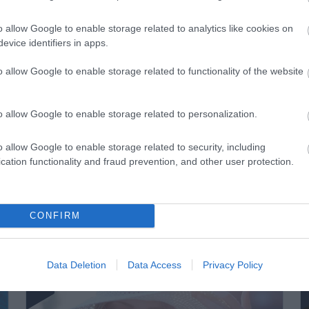
έγχεται η όρασή του σε διάφορες αποστάσεις και η ευαισθ
φθαλμοσκόπηση, η βυθοσκόπηση (αξιολογεί το οπτικό νεύρ
o allow Google to enable storage related to analytics like cookies on
βες) και η τονομετρία (η μέτρηση της ενδοφθάλμιας πίεσης
evice identifiers in apps.
 να διαγνώσει σε πολύ αρχικό στάδιο τη νόσο.
o allow Google to enable storage related to functionality of the website
αι ότι οι βλάβες που προκαλεί το
γλαύκωμα
είναι μη 
σης»,
τονίζει ο Δρ. Κανελλόπουλος. «Η Παγκόσμια Εβδομάδ
o allow Google to enable storage related to personalization.
βών από το
γλαύκωμα
μπορούν να γίνουν αντιληπτές μόνο μ
o allow Google to enable storage related to security, including
cation functionality and fraud prevention, and other user protection.
CONFIRM
Data Deletion
Data Access
Privacy Policy