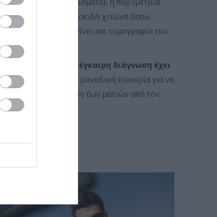
ησία σε φωτεινά ερεθίσματα), η παχυμετρία
ο και τον αμφιβληστροειδή χιτώνα όπου
). Μπορεί επίσης να γίνει και τομογραφία του
αναστρέψιμες και η έγκαιρη διάγνωση έχει
α Γλαυκώματος είναι μοναδική ευκαιρία για να
ε την επιμελή εξέταση των ματιών από τον