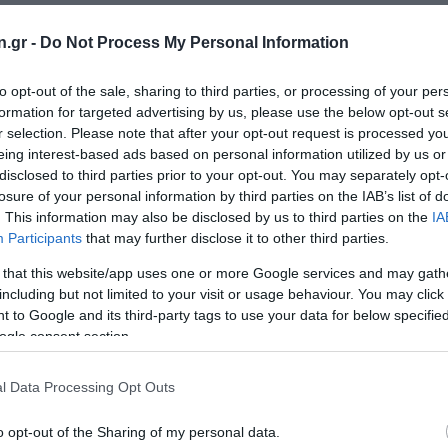
n.gr -
Do Not Process My Personal Information
ε περιορισμό του οπτικού πεδίου περιφερειακά και μόνο ό
ί ο ασθενής ότι έχει πρόβλημα, θα έχει χάσει σημαντικό π
to opt-out of the sale, sharing to third parties, or processing of your per
formation for targeted advertising by us, please use the below opt-out s
ής του Οφθαλμολογικού Ινστιτούτου LaserVision
r selection. Please note that after your opt-out request is processed y
τής Οφθαλμολογίας στο Πανεπιστήμιο της Νέας Υόρκης
eing interest-based ads based on personal information utilized by us or
disclosed to third parties prior to your opt-out. You may separately opt-
κανική Ακαδημία Οφθαλμολογίας (ISRS/ΑΑΟ).
losure of your personal information by third parties on the IAB’s list of
. This information may also be disclosed by us to third parties on the
IA
γλαύκωμα νόσο των ηλικιωμένων, στη Δύση αποτελεί 
Participants
that may further disclose it to other third parties.
των περιπτώσεων η διάγνωση γίνεται σε ηλικία 45-55 ετών,
 that this website/app uses one or more Google services and may gath
including but not limited to your visit or usage behaviour. You may click 
 to Google and its third-party tags to use your data for below specifi
ν το
γλαύκωμα
των ενηλίκων διαγνωστεί νωρίς, συνήθως μ
ogle consent section.
ε ειδικές επεμβάσεις με λέιζερ ή με νυστέρι, ένθεση αντ
 έρευνες έχουν δείξει ότι με την έγκαιρη διάγνωση και τ
l Data Processing Opt Outs
α
.
o opt-out of the Sharing of my personal data.