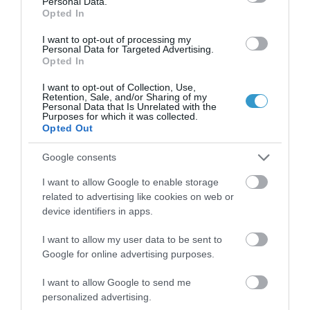
Personal Data.
αυτά τα ερωτήματα δείξουν ότι ο
Opted In
καταρράκτης επηρεάζει την
I want to opt-out of processing my
Personal Data for Targeted Advertising.
καθημερινή ζωή, πρέπει να
Opted In
χειρουργηθεί (συνήθως αυτό
I want to opt-out of Collection, Use,
συμβαίνει όταν το θόλωμα του φακού
Retention, Sale, and/or Sharing of my
Personal Data that Is Unrelated with the
έχει μειώσει κατά 50% την όραση).
Purposes for which it was collected.
Opted Out
7. Η εγχείρηση για τον καταρράκτη
Google consents
είναι η πιο ασφαλής της Ιατρικής.
Καμία χειρουργική επέμβαση δεν
I want to allow Google to enable storage
related to advertising like cookies on web or
έχει μηδενικό ποσοστό επιπλοκών.
device identifiers in apps.
Παρότι, λοιπόν,
η εγχείρηση για τον
I want to allow my user data to be sent to
καταρράκτη έχει ποσοστό
Google for online advertising purposes.
επιτυχίας 96%
, πολύ σπάνια
I want to allow Google to send me
παρατηρούνται επιπλοκές όπως
personalized advertising.
φλεγμονή, μετακίνηση του