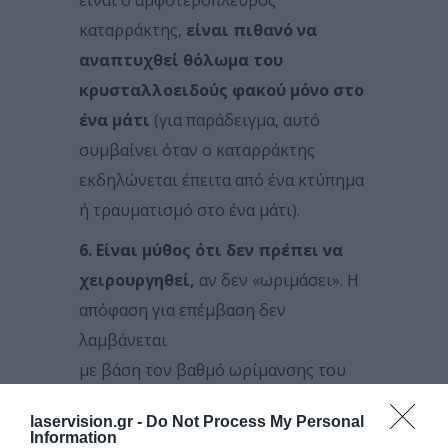
καταρράκτης,
είναι πιθανό να
αναπτυχθεί θόλωμα του
κρυσταλλοειδούς φακού μόνο στο
ένα μάτι
(για παράδειγμα, αυτό
συμβαίνει όταν ο καταρράκτης
εκδηλώνεται έπειτα από ένα κτύπημα
ή τραυματισμό στο ένα μάτι).
6. Είναι μύθος ότι δεν πρέπει να
χειρουργηθεί,
αν δεν «ωριμάσει». Η
απόφαση για επέμβαση δεν
λαμβάνεται
με βάση τον βαθμό ωρίμανσης του
καταρράκτη, αλλά με τις απαντήσεις
laservision.gr -
Do Not Process My Personal
του ασθενούς σε τέσσερα βασικά
Information