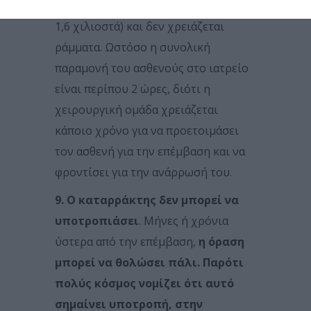
(με τα nanosecond laser είναι μόλις
1,6 χιλιοστά) και δεν χρειάζεται
ράμματα. Ωστόσο η συνολική
παραμονή του ασθενούς στο ιατρείο
είναι περίπου 2 ώρες, διότι η
χειρουργική ομάδα χρειάζεται
κάποιο χρόνο για να προετοιμάσει
τον ασθενή για την επέμβαση και να
φροντίσει για την ανάρρωσή του.
9. Ο καταρράκτης δεν μπορεί να
υποτροπιάσει
. Μήνες ή χρόνια
ύστερα από την επέμβαση,
η όραση
μπορεί να θολώσει πάλι. Παρότι
πολύς κόσμος νομίζει ότι αυτό
σημαίνει υποτροπή, στην