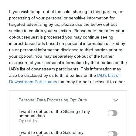
ερωτήματα
If you wish to opt-out of the sale, sharing to third parties, or
που έχει θεσπίσει η Αμερικανική
processing of your personal or sensitive information for
Ακαδημία Οφθαλμολογίας (AAO).
targeted advertising by us, please use the below opt-out
Επηρεάζει ο καταρράκτης τις
section to confirm your selection. Please note that after your
opt-out request is processed you may continue seeing
καθημερινές δραστηριότητες;
interest-based ads based on personal information utilized by
Επηρεάζει την ικανότητα
us or personal information disclosed to third parties prior to
your opt-out. You may separately opt-out of the further
ασφαλούς οδήγησης τη νύκτα;
disclosure of your personal information by third parties on the
Εμποδίζει την ενασχόληση με
IAB’s list of downstream participants. This information may
also be disclosed by us to third parties on the
IAB’s List of
υπαίθριες δραστηριότητες;
Downstream Participants
that may further disclose it to other
Μπορεί να αντιμετωπιστεί με
third parties.
άλλους τρόπους (π.χ. με πιο
Please note that this website/app uses one or more Google
Personal Data Processing Opt Outs
έντονο φωτισμό στο σπίτι,
services and may gather and store information including but
not limited to your visit or usage behaviour. You may click to
I want to opt-out of the Sharing of my
μεγεθυντικό φακό στο διάβασμα,
personal data.
grant or deny consent to Google and its third-party tags to
Opted In
γυαλιά ηλίου με πολωμένους
use your data for below specified purposes in below Google
φακούς κτλ)
; Αν οι απαντήσεις σε
consent section.
I want to opt-out of the Sale of my