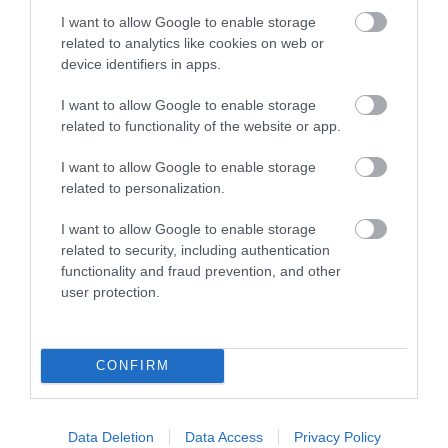
I want to allow Google to enable storage
ενδοφακού (ο τεχνητός φακός που
related to analytics like cookies on web or
αντικαθιστά τον φυσικό) ή και ακόμη
device identifiers in apps.
αποκόλληση του
I want to allow Google to enable storage
αμφιβληστροειδούς. Τα συμβάντα
related to functionality of the website or app.
αυτά αποδεικνύουν πως ακόμα και η
I want to allow Google to enable storage
πολύ απλή αυτή επέμβαση πρέπει να
related to personalization.
πραγματοποιείται με άκρα
I want to allow Google to enable storage
σοβαρότητα και έγκριτη και έμπειρη
related to security, including authentication
ιατρική παρακολούθηση, τονίζει ο
functionality and fraud prevention, and other
user protection.
Δρ. Κανελλόπουλος.
8. Η εγχείρηση είναι πολύ γρήγορη
.
Ουσιαστικά τελειώνει μέσα σε 15
CONFIRM
λεπτά
, καθώς γίνεται με τοπική
αναισθησία, απαιτεί πολύ μικρή τομή
Data Deletion
Data Access
Privacy Policy