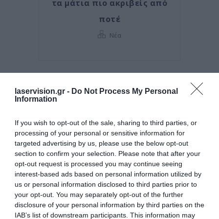
τα μάτια πιο ακριβείς από
ποτέ
Νέα
laservision.gr -
Do Not Process My Personal
Information
If you wish to opt-out of the sale, sharing to third parties, or
processing of your personal or sensitive information for
targeted advertising by us, please use the below opt-out
section to confirm your selection. Please note that after your
opt-out request is processed you may continue seeing
interest-based ads based on personal information utilized by
Posted on 29 Ιούν 2026
us or personal information disclosed to third parties prior to
your opt-out. You may separately opt-out of the further
Ωχρά κηλίδα: Γιατί το
disclosure of your personal information by third parties on the
καλοκαίρι είναι η πιο
IAB’s list of downstream participants. This information may