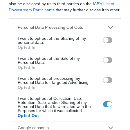
also be disclosed by us to third parties on the
IAB’s List of
επικίνδυνη εποχή για τα
Downstream Participants
that may further disclose it to other
μάτια;
third parties.
Νέα
Please note that this website/app uses one or more Google
Personal Data Processing Opt Outs
services and may gather and store information including but
not limited to your visit or usage behaviour. You may click to
I want to opt-out of the Sharing of my
personal data.
grant or deny consent to Google and its third-party tags to
Opted In
use your data for below specified purposes in below Google
consent section.
I want to opt-out of the Sale of my
Personal Data.
Opted In
I want to opt-out of processing my
Personal Data for Targeted Advertising.
Opted In
I want to opt-out of Collection, Use,
Retention, Sale, and/or Sharing of my
Personal Data that Is Unrelated with the
Purposes for which it was collected.
Opted Out
Posted on 09 Ιούν 2026
Google consents