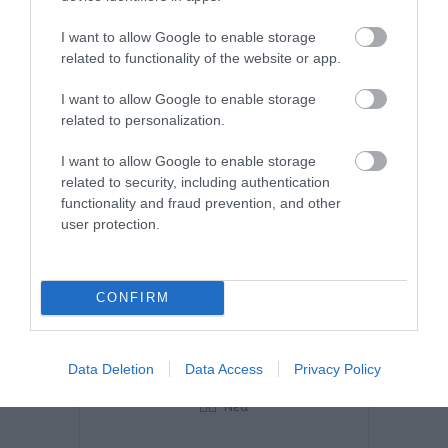
I want to allow Google to enable storage
related to functionality of the website or app.
I want to allow Google to enable storage
related to personalization.
I want to allow Google to enable storage
related to security, including authentication
functionality and fraud prevention, and other
user protection.
Posted on 17 Ιούλ 2026
CONFIRM
AI: Οι επεμβάσεις με laser για
τα μάτια πιο ακριβείς από
Data Deletion
Data Access
Privacy Policy
ποτέ
Νέα