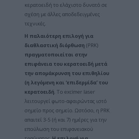
κερατοειδή το ελάχιστο δυνατό σε
σχέση με άλλες αποδεδειγμένες
τεχνικές.
Η παλαιότερη επιλογή για
διαθλαστική διόρθωση
(PRK)
πραγματοποιείται στην
επιφάνεια του κερατοειδή μετά
την απομάκρυνση του επιθηλίου
(η λεγόμενη και ‘επιδερμίδα’ του
κερατοειδή
. Το excimer laser
λειτουργεί φωτο-αφαιρώντας ιστό
σημείο προς σημείο. Ωστόσο, η PRK
απαιτεί 3-5 (ή και 7) ημέρες για την
επούλωση του επιφανειακού
τραύματος.
Η επιλογή για