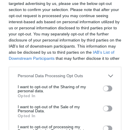
targeted advertising by us, please use the below opt-out
και ο βαθμός της ξηροφθαλμίας που
section to confirm your selection. Please note that after your
πιθανόν να σχετίζεται ή
opt-out request is processed you may continue seeing
interest-based ads based on personal information utilized by
επιδεινώνεται από τη διαδικασία
us or personal information disclosed to third parties prior to
φαίνεται να είναι μικρότερος.
your opt-out. You may separately opt-out of the further
disclosure of your personal information by third parties on the
Κατέχοντας ηγετική θέση σε
IAB’s list of downstream participants. This information may
also be disclosed by us to third parties on the
IAB’s List of
εφαρμογές laser για διαθλαστική
Downstream Participants
that may further disclose it to other
επέμβαση και επέμβαση
third parties.
καταρράκτη, ήμασταν η πρώτη
Please note that this website/app uses one or more Google
Personal Data Processing Opt Outs
ομάδα στην Ελλάδα, και ένα από
services and may gather and store information including but
not limited to your visit or usage behaviour. You may click to
I want to opt-out of the Sharing of my
τα πρώτα στην Ευρώπη και σε
personal data.
grant or deny consent to Google and its third-party tags to
Opted In
παγκόσμιο επίπεδο, που
use your data for below specified purposes in below Google
ασπάστηκαν αυτήν την πολύ
consent section.
I want to opt-out of the Sale of my
Personal Data.
συναρπαστική τεχνολογία.
Opted In
Η αρχική κλινική εμπειρία μας έχει
I want to opt-out of processing my