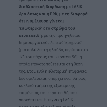
διαθλαστική διόρθωση με LASIK
δρα όπως και η PRK
,
με τη διαφορά
ότι η σμίλευση γίνεται
‘εσωτερικά
’ σ
το στρώμα του
κερατοειδή
, με την προηγηθείσα
δημιουργία ενός λεπτού ‘κρημνού’
(μια πολύ λεπτή φλούδα, περίπου στο
1/5 του πάχους του κερατοειδή), η
οποία επανατοποθετείται στη θέση
της. Έτσι, ενώ η εξωτερική επιφάνεια
δεν σμιλεύεται, υπάρχει ένα πλήρως
κυκλικό τμήμα της εξωτερικής
επιφάνειας του κερατοειδή που
αποκόπτεται. Η τεχνική LASIK
χρησιμοποιεί συνδυασμό ενός