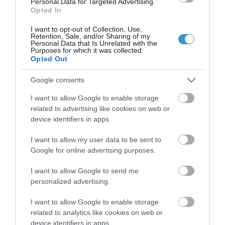
Personal Data for Targeted Advertising.
πολύ θετικά αποτελέσματα και
Opted In
αισθανόμαστε ότι η τεχνική SMILE
I want to opt-out of Collection, Use,
Retention, Sale, and/or Sharing of my
(χαμόγελο) πιθανόν να καταλάβει
Personal Data that Is Unrelated with the
Purposes for which it was collected.
σημαντική θέση ανάμεσα στις
Opted Out
επιλογές για διαθλαστική
Google consents
χειρουργική επέμβαση του
σύγχρονου οφθαλμίατρου σήμερα.
I want to allow Google to enable storage
related to advertising like cookies on web or
ΠΗΓΗ: Δελτίο
device identifiers in apps.
Δρ. Αναστάσιος Κανελλόπουλος,
I want to allow my user data to be sent to
Google for online advertising purposes.
MD
I want to allow Google to send me
Χειρουργός – Οφθαλμίατρος
personalized advertising.
διαθλαστική διόρθωση
Νέα
I want to allow Google to enable storage
related to analytics like cookies on web or
Related Posts
device identifiers in apps.