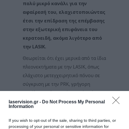
πολύ μικρό κανάλι για την
αφαίρεσή του, ελαχιστοποιώντας
έτσι την επίδραση της επέμβασης
στην εξωτερική επιφάνεια του
κερατοειδή, ακόμα λιγότερο από
την LASIK.
Θεωρείται ότι έχει μερικά από τα ίδια
πλεονεκτήματα με την LASIK, όπως
ελάχιστο μετεγχειρητικό πόνου σε
σύγκριση με την PRK, γρήγορη
επούλωση κ.λπ. Κατά τα πρώτα έτη
της χρήσης της φαίνεται να
laservision.gr -
Do Not Process My Personal
Information
προσφέρει πλεονεκτήματα σε σχέση
με την ταχύτερη ανάπλαση της
If you wish to opt-out of the sale, sharing to third parties, or
processing of your personal or sensitive information for
εξωτερικής οφθαλμικής επιφάνειας