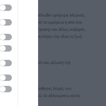
τες και μπορεί να εξαπλωθεί γρήγορα. Μερικές
του σώματος (π.χ. από τα ιγμόρεια ή από ένα
γήσει σε απώλεια της όρασης και άλλες σοβαρές
κόγχου) μπορεί να απειλήσει την ίδια τη ζωή.
άπτυξη ουλώδους ιστού) και μείωση της
στροειδή ή άλλες ευαίσθητες δομές του
άπτυξη ουλώδους ιστού. Οι αλλοιώσεις αυτές
ο κ. Κανελλόπουλος.