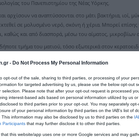
μολογίας του Πανεπιστημίου της Νέας Υόρκης.
αι αρχίσουν να αναπτύσσονται στο μάτι βακτήρια, ιοί, μύ
εκτεθεί σε μολυσμένο νερό, σκόνη ή χέρια. Μπορεί επίση
, καθώς και από διασπορά, μέσω του αίματος, μικροβίων α
δήποτε τμήμα του ματιού, τόσο εξωτερικά στον κερατοειδή
πτυχθούν ποικίλουν, αναλόγως με την υποκείμενη αιτία τ
n.gr -
Do Not Process My Personal Information
λωμα της όρασης, κνησμός ή αίσθημα καύσου, δακρύρροια ή
to opt-out of the sale, sharing to third parties, or processing of your per
formation for targeted advertising by us, please use the below opt-out s
αι απαραίτητο ο ασθενής να επικοινωνήσει αμέσως με τον 
r selection. Please note that after your opt-out request is processed y
μετωπιστεί σχετικά εύκολα ή για κάτι σοβαρό όπως η ενδ
eing interest-based ads based on personal information utilized by us or
disclosed to third parties prior to your opt-out. You may separately opt-
α όρασης ή ακόμα και τύφλωση», τονίζει ο καθηγητής.
losure of your personal information by third parties on the IAB’s list of
. This information may also be disclosed by us to third parties on the
IA
εφυκίτιδα, που συχνά οφείλεται στους ίδιους ιούς που πρ
Participants
that may further disclose it to other third parties.
 ενώ είναι πολύ μεταδοτική. Μερικές φορές προκαλείται α
 that this website/app uses one or more Google services and may gath
επιπεφυκίτιδα μπορεί βέβαια να είναι και αλλεργική, αλλά