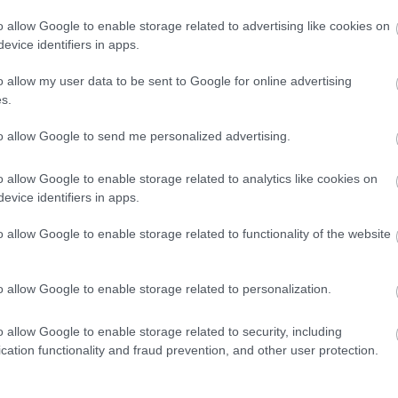
o allow Google to enable storage related to advertising like cookies on
evice identifiers in apps.
ία επώδυνη λοίμωξη που προκαλείται από βακτήρια ή μύκη
o allow my user data to be sent to Google for online advertising
 ή οφείλεται σε εξάπλωση βακτηρίων από άλλες περιοχές 
s.
αμέσως και σωστά μπορεί να εξελιχθεί γρήγορα και να οδη
θιά μέσα στο μάτι (πίσω από το διάφραγμα του οφθαλμικού 
to allow Google to send me personalized advertising.
λεία στο νοσοκομείο για να αντιμετωπιστεί.
o allow Google to enable storage related to analytics like cookies on
evice identifiers in apps.
α μολύνει τον κερατοειδή χιτώνα, οδηγώντας σε ίνωση (αν
o allow Google to enable storage related to functionality of the website
o allow Google to enable storage related to personalization.
θαλμίτιδα μπορεί να βλάψουν τον κερατοειδή, τον αμφιβλη
o allow Google to enable storage related to security, including
cation functionality and fraud prevention, and other user protection.
λεγμονή που αναπτύσσεται προκαλεί ιστικές βλάβες και αν
ε μερική ή και πλήρη απώλεια της όρασης», υπογραμμίζει 