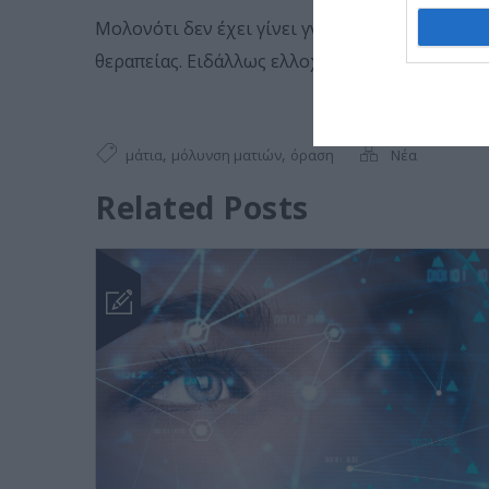
Μολονότι δεν έχει γίνει γνωστό τι ακριβώς σ
θεραπείας. Ειδάλλως ελλοχεύει κίνδυνος σοβα
,
,
μάτια
μόλυνση ματιών
όραση
Νέα
Related Posts