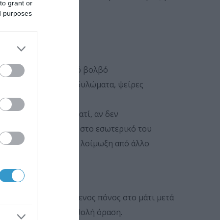
to grant or
ed purposes
ς (πληγή) σε αυτόν
ύρω από τον οφθαλμικό βολβό
όρροια, οξυτενή κονδυλώματα, ψείρες
πείγον
περιστατικό γιατί, αν δεν
ν εξωγενή εισβάλλουν στο εσωτερικό του
πλώνεται στο μάτι μία λοίμωξη από άλλο
ρό είναι επιδεινούμενος πόνος στο μάτι μετά
άρων και μειωμένη ή θολή όραση.