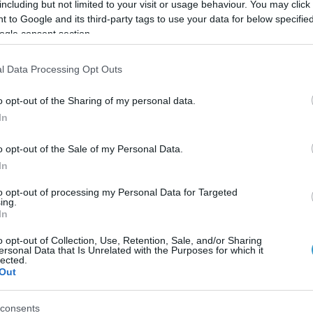
including but not limited to your visit or usage behaviour. You may click 
 to Google and its third-party tags to use your data for below specifi
ogle consent section.
οειδή χιτώνα του ματιού, που μπορεί να οδηγήσει σε έλκο
 εσωτερικό του ματιού.
l Data Processing Opt Outs
ακτηριακή λοίμωξη των ιστών που βρίσκονται πίσω και γ
o opt-out of the Sharing of my personal data.
In
εξουαλικώς μεταδιδόμενα νοσήματα (έρπης, σύφιλη, βλενν
o opt-out of the Sale of my Personal Data.
ρες λοιμώξεις των ιστών ή των υγρών των ματιών. Είναι ε
In
την τύφλωση. Μπορεί να είναι εξωγενής ή ενδογενής. Στη
to opt-out of processing my Personal Data for Targeted
ing.
ρηση, έγχυση στο μάτι ή τραυματισμό. Στην ενδογενή, εξα
In
εξηγεί ο κ. Κανελλόπουλος.
o opt-out of Collection, Use, Retention, Sale, and/or Sharing
ersonal Data that Is Unrelated with the Purposes for which it
lected.
Out
 που πρέπει να οδηγούν αμέσως τους πάσχοντες στον γιατ
υκό ή κίτρινο πύον ή έκκριμα, οίδημα (πρήξιμο) των βλεφ
consents