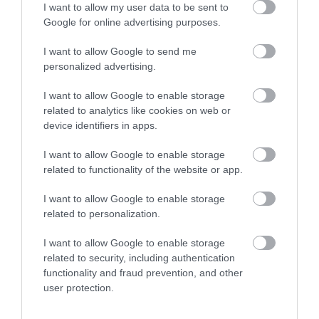
I want to allow my user data to be sent to
ΤΙ ΠΡΈΠΕΙ ΝΑ ΚΆΝΟΥΜΕ ΑΝ
Google for online advertising purposes.
ΥΠΟΨΙΑΖΌΜΑΣΤΕ ΌΤΙ ΚΆΠΟΙΟ
I want to allow Google to send me
ΦΆΡΜΑΚΟ ΈΧΕΙ ΕΠΙΠΤΏΣΕΙΣ
personalized advertising.
ΣΤΗΝ ΌΡΑΣΉ ΜΑΣ;
I want to allow Google to enable storage
related to analytics like cookies on web or
«Οι ασθενείς που υποψιάζονται ότι
device identifiers in apps.
κάποιο φάρμακο επηρεάζει την
I want to allow Google to enable storage
όρασή τους και τα μάτια τους, καλό
related to functionality of the website or app.
είναι να συμβουλεύονται τον
I want to allow Google to enable storage
οφθαλμίατρό τους. Εκείνος μπορεί να
related to personalization.
τους εξετάσει, να τους παρακολουθεί
I want to allow Google to enable storage
για οφθαλμολογική τοξικότητα ή να
related to security, including authentication
προτείνει τροποποίηση της δόσης
functionality and fraud prevention, and other
user protection.
των φαρμάκων, σε συνεργασία με τον
θεράποντα ιατρό που τους τα έχει