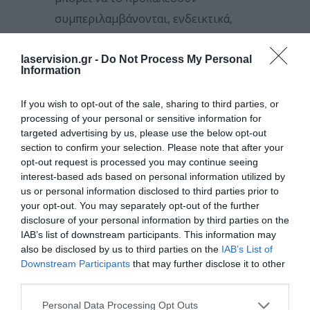
συμπεριλαμβάνονται, ενδεικτικά,
ορισμένα αντικαταθλιπτικά, φάρμακα
για τη νόσο Πάρκινσον, το έλκος, το
laservision.gr -
Do Not Process My Personal
Information
άσθμα, την καρδιακή αρρυθμία, τις
αιμορροΐδες και τους επιληπτικούς
If you wish to opt-out of the sale, sharing to third parties, or
processing of your personal or sensitive information for
σπασμούς.
targeted advertising by us, please use the below opt-out
section to confirm your selection. Please note that after your
ΕΊΝΑΙ ΌΛΑ ΤΑ ΦΆΡΜΑΚΑ
opt-out request is processed you may continue seeing
ΕΠΙΚΊΝΔΥΝΑ ΓΙΑ ΤΑ ΜΆΤΙΑ
interest-based ads based on personal information utilized by
us or personal information disclosed to third parties prior to
ΜΑΣ;
your opt-out. You may separately opt-out of the further
disclosure of your personal information by third parties on the
Ωστόσο δεν προκαλούν όλα τα
IAB’s list of downstream participants. This information may
also be disclosed by us to third parties on the
IAB’s List of
φάρμακα οφθαλμολογικές
Downstream Participants
that may further disclose it to other
ανεπιθύμητες ενέργειες. Αυτές είναι
third parties.
πιθανότερες με ορισμένα μη-
Please note that this website/app uses one or more Google
Personal Data Processing Opt Outs