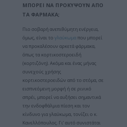
ΜΠΟΡΕΊ ΝΑ ΠΡΟΚΎΨΟΥΝ ΑΠΌ
ΤΑ ΦΆΡΜΑΚΑ;
Πιο σοβαρή ανεπιθύμητη ενέργεια,
όμως, είναι το
γλαύκωμα
που μπορεί
να προκαλέσουν αρκετά φάρμακα,
όπως τα κορτικοστεροειδή
(κορτιζόνη). Ακόμα και ένας μήνας
συνεχούς χρήσης
κορτικοστεροειδών από το στόμα, σε
εισπνεόμενη μορφή ή σε ρινικό
σπρέι, μπορεί να αυξήσει σημαντικά
την ενδοφθάλμια πίεση και τον
κίνδυνο για γλαύκωμα, τονίζει ο κ.
Κανελλόπουλος. Γι’ αυτό συνιστάται