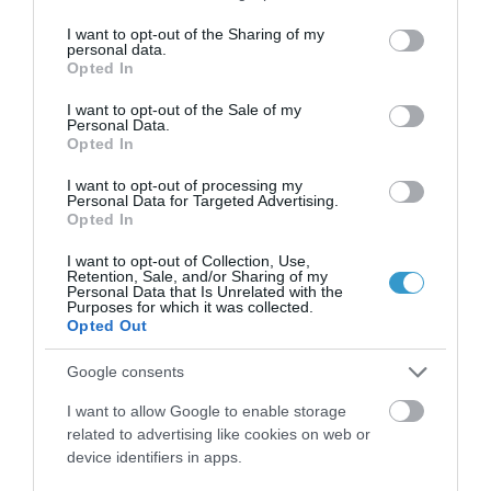
στεροειδή αντιφλεγμονώδη (μπορεί,
services and may gather and store information including but
not limited to your visit or usage behaviour. You may click to
I want to opt-out of the Sharing of my
λ.χ., να σχετίζονται με
ξηροφθαλμία
,
personal data.
grant or deny consent to Google and its third-party tags to
Opted In
αιμορραγία στον αμφιβληστροειδή,
use your data for below specified purposes in below Google
consent section.
καταρράκτη
, γλαύκωμα),
I want to opt-out of the Sale of my
Personal Data.
κορτικοστεροειδή (εκτός από
Opted In
γλαύκωμα, μπορεί να προκαλέσουν
I want to opt-out of processing my
Personal Data for Targeted Advertising.
βλάβη του οπτικού νεύρου ή
Opted In
καταρράκτη), αντιπηκτικά (μερικά
I want to opt-out of Collection, Use,
σχετίζονται με υποεπιπεφυκοτική
Retention, Sale, and/or Sharing of my
Personal Data that Is Unrelated with the
αιμορραγία, δηλαδή με αιμορραγία
Purposes for which it was collected.
Opted Out
στο λευκό τμήμα του ματιού),
αντιβιοτικά που ανήκουν στις
Google consents
σουλφοναμίδες (στις ανεπιθύμητες
I want to allow Google to enable storage
ενέργειές τους συμπεριλαμβάνεται
related to advertising like cookies on web or
device identifiers in apps.
γλαύκωμα κλειστής γωνίας) κ.λπ.