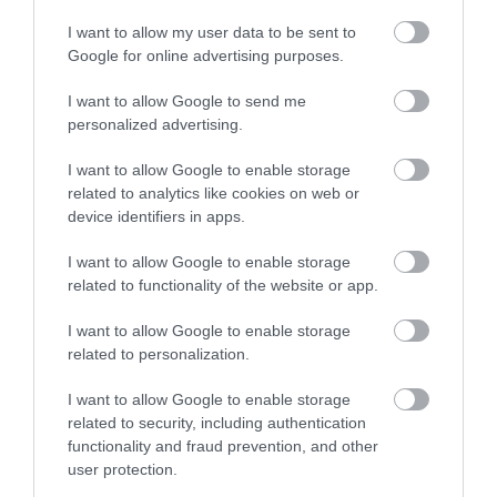
να προστατεύονται τα μάτια και από
I want to allow my user data to be sent to
πάνω», επισημαίνει ο κ.
Google for online advertising purposes.
Κανελλόπουλος.
I want to allow Google to send me
ΤΙ ΝΑ ΠΡΟΣΈΞΕΤΕ ΣΤΑ
personalized advertising.
ΓΥΑΛΙΆ ΗΛΊΟΥ:
I want to allow Google to enable storage
related to analytics like cookies on web or
Να απορροφούν
99-100% της UVA
device identifiers in apps.
και UVB
ακτινοβολίας
I want to allow Google to enable storage
Να είναι
μεγάλα
ώστε να
related to functionality of the website or app.
καλύπτουν όλη την περιοχή γύρω
I want to allow Google to enable storage
από τα μάτια
related to personalization.
Να συνδυάζονται με
καπέλο με
I want to allow Google to enable storage
related to security, including authentication
φαρδύ γείσο
για πλήρη προστασία
functionality and fraud prevention, and other
user protection.
ΑΠΌ ΠΟΙΑ ΗΛΙΚΊΑ ΠΡΈΠΕΙ