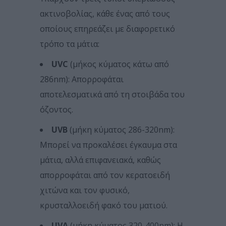
ακτινοβολίας, κάθε ένας από τους
οποίους επηρεάζει με διαφορετικό
τρόπο τα μάτια:
UVC
(μήκος κύματος κάτω από
286nm): Απορροφάται
αποτελεσματικά από τη στοιβάδα του
όζοντος.
UVB
(μήκη κύματος 286-320nm):
Μπορεί να προκαλέσει έγκαυμα στα
μάτια, αλλά επιφανειακά, καθώς
απορροφάται από τον κερατοειδή
χιτώνα και τον φυσικό,
κρυσταλλοειδή φακό του ματιού.
UVA
(μήκη κύματος 320-400nm): Η