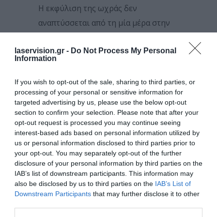
Η εκφύλιση της ωχράς δεν
αναπτύσσεται από τη μία μέρα στην
άλλη, αλλά σταδιακά, με την πάροδο
laservision.gr -
Do Not Process My Personal
των χρόνων. Μελέτες έχουν δείξει
Information
πως η μεγάλη έκθεση στο φως του
ήλιου χωρίς προφυλάξεις μπορεί να
If you wish to opt-out of the sale, sharing to third parties, or
processing of your personal or sensitive information for
διπλασιάσει τον κίνδυνο
targeted advertising by us, please use the below opt-out
αναπτύξεώς της.
section to confirm your selection. Please note that after your
opt-out request is processed you may continue seeing
ΠΏΣ ΝΑ
interest-based ads based on personal information utilized by
us or personal information disclosed to third parties prior to
ΠΡΟΣΤΑΤΕΎΣΕΤΕ ΤΑ
your opt-out. You may separately opt-out of the further
ΜΆΤΙΑ ΣΑΣ ΑΠΌ ΤΟΝ
disclosure of your personal information by third parties on the
IAB’s list of downstream participants. This information may
ΉΛΙΟ ΤΟ ΚΑΛΟΚΑΊΡΙ
also be disclosed by us to third parties on the
IAB’s List of
Downstream Participants
that may further disclose it to other
third parties.
«Παρά τους κινδύνους που κρύβει ο