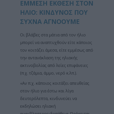
ΈΜΜΕΣΗ ΈΚΘΕΣΗ ΣΤΟΝ
ΉΛΙΟ: ΚΊΝΔΥΝΟΣ ΠΟΥ
ΣΥΧΝΆ ΑΓΝΟΟΎΜΕ
Οι βλάβες στα μάτια από τον ήλιο
μπορεί να αναπτυχθούν είτε κάποιος
τον κοιτάζει άμεσα, είτε εμμέσως από
την αντανάκλαση της ηλιακής
ακτινοβολίας από λείες επιφάνειες
(π.χ. τζάμια, άμμο, νερό κ.λπ.).
«Αν π.χ. κάποιος κοιτάξει απευθείας
στον ήλιο για έστω και λίγα
δευτερόλεπτα, κινδυνεύει να
εκδηλώσει ηλιακή
αμφιβληστροειδοπάθεια. Πρόκειται