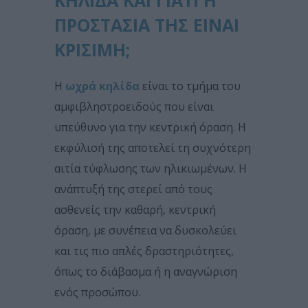
ΚΗΛΊΔΑ ΚΑΙ ΓΙΑΤΊ Η
ΠΡΟΣΤΑΣΊΑ ΤΗΣ ΕΊΝΑΙ
ΚΡΊΣΙΜΗ;
Η
ωχρά κηλίδα
είναι το τμήμα του
αμφιβληστροειδούς που είναι
υπεύθυνο για την κεντρική όραση. Η
εκφύλισή της αποτελεί τη συχνότερη
αιτία τύφλωσης των ηλικιωμένων. Η
ανάπτυξή της στερεί από τους
ασθενείς την καθαρή, κεντρική
όραση, με συνέπεια να δυσκολεύει
και τις πιο απλές δραστηριότητες,
όπως το διάβασμα ή η αναγνώριση
ενός προσώπου.