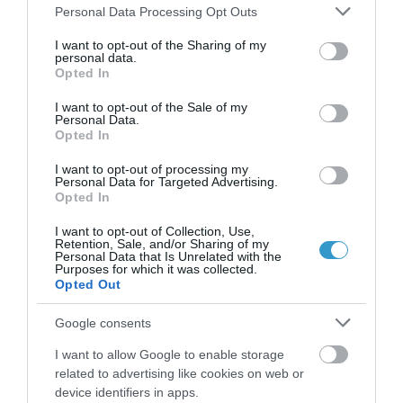
Please note that this website/app uses one or more Google
ήλιος, είναι απαραίτητος για την
Personal Data Processing Opt Outs
services and may gather and store information including but
ψυχοσωματική ευεξία μας. Γι’ αυτό
not limited to your visit or usage behaviour. You may click to
I want to opt-out of the Sharing of my
personal data.
τον λόγο πρέπει να βγαίνουμε σε
grant or deny consent to Google and its third-party tags to
Opted In
use your data for below specified purposes in below Google
αυτόν, αλλά φορώντας πάντοτε καλής
consent section.
I want to opt-out of the Sale of my
ποιότητας, προστατευτικά γυαλιά
Personal Data.
Opted In
ηλίου. Πρέπει να απορροφούν το 99-
I want to opt-out of processing my
100% της UVA και της UVB, για να
Personal Data for Targeted Advertising.
Opted In
παρέχουν τη μέγιστη προστασία από
τις παθήσεις της ωχράς. Τα γυαλιά
I want to opt-out of Collection, Use,
Retention, Sale, and/or Sharing of my
πρέπει να είναι μεγάλα, για να
Personal Data that Is Unrelated with the
Purposes for which it was collected.
προστατεύουν όσο το δυνατόν
Opted Out
περισσότερο τα μάτια από την
Google consents
αντανάκλαση της ηλιακής
I want to allow Google to enable storage
ακτινοβολίας. Απαραίτητο είναι
related to advertising like cookies on web or
ακόμα ένα καπέλο με φαρδύ γείσο, για
device identifiers in apps.