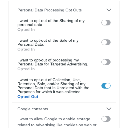
επιταχύνει την έκπτωση των
Please note that this website/app uses one or more Google
Personal Data Processing Opt Outs
services and may gather and store information including but
νοητικών λειτουργιών, ιδιαίτερα σε
not limited to your visit or usage behaviour. You may click to
I want to opt-out of the Sharing of my
άτομα που βρίσκονται σε πρώιμα
personal data.
grant or deny consent to Google and its third-party tags to
Opted In
στάδια άνοιας. Ο δρ Κανελλόπουλος
use your data for below specified purposes in below Google
consent section.
I want to opt-out of the Sale of my
εξηγεί ότι η προσπάθεια του
Personal Data.
Opted In
εγκεφάλου να αντιληφθεί έναν θολό
κόσμο μπορεί να μειώσει τις
I want to opt-out of processing my
Personal Data for Targeted Advertising.
δυνάμεις του για μνήμη και άλλες
Opted In
νοητικές δεξιότητες.
I want to opt-out of Collection, Use,
Retention, Sale, and/or Sharing of my
ΟΡΑΣΗ ΚΑΙ ΑΝΟΙΑ:
Personal Data that Is Unrelated with the
Purposes for which it was collected.
ΣΥΜΠΕΡΑΣΜΑ
Opted Out
Συμπερασματικά, είναι ζωτικής
Google consents
σημασίας να ελέγχετε την όρασή σας
I want to allow Google to enable storage
related to advertising like cookies on web or
προληπτικά, ειδικά μετά τα 40 έτη, με