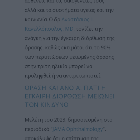
ασθενείς και τις οικογένειές τους,
αλλά και τα συστήματα υγείας και την
κοινωνία. Ο δρ
Αναστάσιος-Ι.
Κανελλόπουλος, MD
, τονίζει την
ανάγκη για την έγκαιρη διόρθωση της
όρασης, καθώς εκτιμάται ότι το 90%
των περιπτώσεων μειωμένης όρασης
στην τρίτη ηλικία μπορεί να
προληφθεί ή να αντιμετωπιστεί.
ΟΡΑΣΗ ΚΑΙ ΑΝΟΙΑ: ΓΙΑΤΊ Η
ΈΓΚΑΙΡΗ ΔΙΌΡΘΩΣΗ ΜΕΙΏΝΕΙ
ΤΟΝ ΚΊΝΔΥΝΟ
Μελέτη του 2023, δημοσιευμένη στο
περιοδικό “
JAMA Ophthalmology
“,
αποκάλυψε ότι η επίπτωση της