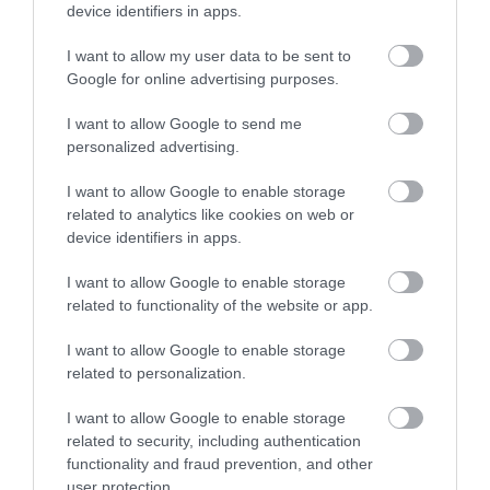
device identifiers in apps.
ετήσιες εξετάσεις για να διαγνωστούν
και να αντιμετωπιστούν έγκαιρα
I want to allow my user data to be sent to
Google for online advertising purposes.
τυχόν προβλήματα. Η διόρθωση των
οφθαλμολογικών παθήσεων όχι μόνο
I want to allow Google to send me
personalized advertising.
μειώνει τον κίνδυνο άνοιας, αλλά
βελτιώνει και την ποιότητα ζωής,
I want to allow Google to enable storage
related to analytics like cookies on web or
σήμερα και στο μέλλον.
device identifiers in apps.
I want to allow Google to enable storage
related to functionality of the website or app.
I want to allow Google to enable storage
,
,
,
άνοια
θολή όραση
καταρράκτης
related to personalization.
όραση
I want to allow Google to enable storage
Νέα
related to security, including authentication
Related Posts
functionality and fraud prevention, and other
user protection.