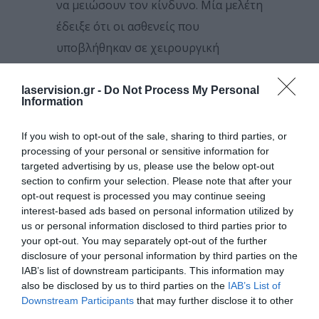
να μειώσουν τον κίνδυνο. Μία μελέτη
έδειξε ότι οι ασθενείς που
υποβλήθηκαν σε χειρουργική
επέμβαση καταρράκτη μείωσαν κατά
30% τον κίνδυνο άνοιας.
laservision.gr -
Do Not Process My Personal
Information
ΟΡΑΣΗ ΚΑΙ ΑΝΟΙΑ: ΠΏΣ
ΜΠΟΡΕΊΤΕ ΝΑ
If you wish to opt-out of the sale, sharing to third parties, or
processing of your personal or sensitive information for
ΠΡΟΣΤΑΤΕΎΣΕΤΕ ΤΟΝ
targeted advertising by us, please use the below opt-out
ΕΓΚΈΦΑΛΌ ΣΑΣ
section to confirm your selection. Please note that after your
opt-out request is processed you may continue seeing
Η μείωση των αισθητήριων
interest-based ads based on personal information utilized by
us or personal information disclosed to third parties prior to
ερεθισμάτων, όπως αυτά της όρασης,
your opt-out. You may separately opt-out of the further
επηρεάζει αρνητικά την εγκεφαλική
disclosure of your personal information by third parties on the
IAB’s list of downstream participants. This information may
διέγερση, που είναι σημαντική για
also be disclosed by us to third parties on the
IAB’s List of
την πρόληψη της ατροφίας του
Downstream Participants
that may further disclose it to other
εγκεφάλου. Αυτό μπορεί να
third parties.