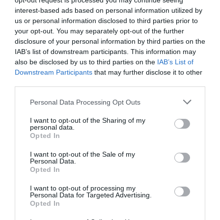
opt-out request is processed you may continue seeing
interest-based ads based on personal information utilized by
us or personal information disclosed to third parties prior to
your opt-out. You may separately opt-out of the further
disclosure of your personal information by third parties on the
IAB’s list of downstream participants. This information may
also be disclosed by us to third parties on the
IAB’s List of
Posted on 03 Οκτ 2024
Downstream Participants
that may further disclose it to other
Μυωπία: Όσα πρέπει να
third parties.
γνωρίζετε
Please note that this website/app uses one or more Google
Personal Data Processing Opt Outs
services and may gather and store information including but
,
,
laser μυωπίας
λειζερ μυωπίας
not limited to your visit or usage behaviour. You may click to
I want to opt-out of the Sharing of my
μυωπία
personal data.
grant or deny consent to Google and its third-party tags to
Opted In
use your data for below specified purposes in below Google
Τηλεοπτικές Συνεντεύξεις
consent section.
I want to opt-out of the Sale of my
Personal Data.
Opted In
I want to opt-out of processing my
Personal Data for Targeted Advertising.
Opted In