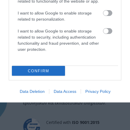
related to functionality of the website or app.
I want to allow Google to enable storage
related to personalization.
I want to allow Google to enable storage
related to security, including authentication
functionality and fraud prevention, and other
user protection.
Η Μονάδα Ημερήσιας Νοσηλείας (Μ.Η.Ν)
CONFIRM
Laservision, με 30ετή πορεία,
δραστηριοποιείται σε ένα ευρύ πεδίο
Data Deletion
Data Access
Privacy Policy
διαγνωστικών, θεραπευτικών,
ερευνητικών και εκπαιδευτικών υπηρεσιών.
Certified with
ISO 9001:2015