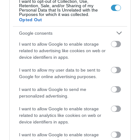
I want to opt-out of Collection, Use,
Retention, Sale, and/or Sharing of my
Personal Data that Is Unrelated with the
Purposes for which it was collected.
Opted Out
Google consents
Posted on 02 Οκτ 2024
I want to allow Google to enable storage
related to advertising like cookies on web or
Ο δρ Κανελλόπουλος για τον
device identifiers in apps.
καταρράκτη στην εκπομπή
I want to allow my user data to be sent to
“Υγεία πάνω απ’όλα”
Google for online advertising purposes.
,
,
καταρράκτης
όραση
υγεία
I want to allow Google to send me
πάνω από όλα
personalized advertising.
Τηλεοπτικές Συνεντεύξεις
I want to allow Google to enable storage
related to analytics like cookies on web or
device identifiers in apps.
I want to allow Google to enable storage