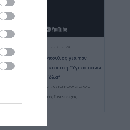
Posted on 02 Οκτ 2024
Ο δρ Κανελλόπουλος για τον
καταρράκτη στην εκπομπή “Υγεία πάνω
απ’όλα”
,
,
καταρράκτης
όραση
υγεία πάνω από όλα
Τηλεοπτικές Συνεντεύξεις