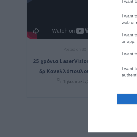
I want 
I want t
web or d
I want t
or app.
Posted on 30 Δεκ 2024
I want t
25 χρόνια LaserVision: συνέντευξη του
I want t
δρ Κανελλόπουλου στο Next Deal
authenti
Τηλεοπτικές Συνεντεύξεις