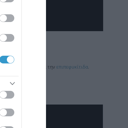
έτα, «Check up» , για την
επιπεφυκίτιδα
.