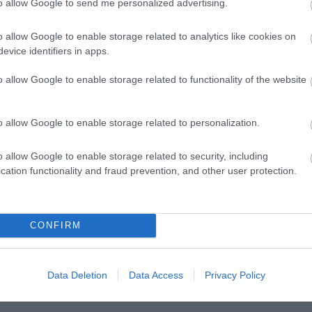
to allow Google to send me personalized advertising.
o allow Google to enable storage related to analytics like cookies on
evice identifiers in apps.
o allow Google to enable storage related to functionality of the website
Posted on 03 Οκτ 2024
o allow Google to enable storage related to personalization.
Μυωπία: Όσα πρέπει να γνωρίζετε
o allow Google to enable storage related to security, including
,
,
laser μυωπίας
λειζερ μυωπίας
μυωπία
cation functionality and fraud prevention, and other user protection.
Τηλεοπτικές Συνεντεύξεις
CONFIRM
Data Deletion
Data Access
Privacy Policy