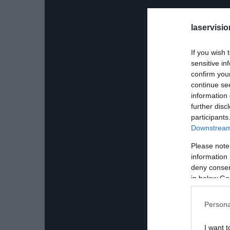
laservisio
If you wish 
sensitive in
confirm you
continue se
information 
further disc
participants
Downstream 
Please note
information 
deny consent
in below Go
Persona
I want t