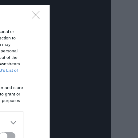
sonal or
ection to
ou may
 personal
out of the
 downstream
B’s List of
er and store
to grant or
ed purposes