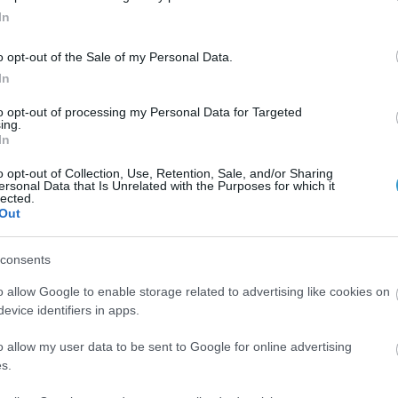
In
o opt-out of the Sale of my Personal Data.
In
to opt-out of processing my Personal Data for Targeted
ing.
In
 την επιπεφυκίτιδα
o opt-out of Collection, Use, Retention, Sale, and/or Sharing
ersonal Data that Is Unrelated with the Purposes for which it
lected.
λος μιλάει στην εκπομπή του Ηλία Αλεξάκη και τη Σοφία Ν
Out
consents
o allow Google to enable storage related to advertising like cookies on
evice identifiers in apps.
o allow my user data to be sent to Google for online advertising
s.