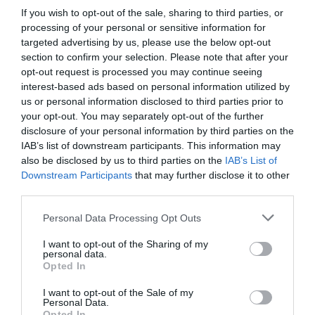
If you wish to opt-out of the sale, sharing to third parties, or
Πολλοί ερεθισμοί και προβλήματα
processing of your personal or sensitive information for
προκαλούν κοκκίνισμα στα μάτια. Η
targeted advertising by us, please use the below opt-out
επιπεφυκίτιδα προκαλεί
section to confirm your selection. Please note that after your
opt-out request is processed you may continue seeing
ανοικτόχρωμο ερύθημα στην
interest-based ads based on personal information utilized by
επιφάνεια του ματιού. Το έντονο
us or personal information disclosed to third parties prior to
your opt-out. You may separately opt-out of the further
κόκκινο χρώμα πάνω ή γύρω από το
disclosure of your personal information by third parties on the
μάτι συχνά υποδηλώνει άλλες
IAB’s list of downstream participants. This information may
also be disclosed by us to third parties on the
IAB’s List of
καταστάσεις, όπως ένα ξένο σώμα στο
Downstream Participants
that may further disclose it to other
μάτι,
γλαύκωμα
, λοίμωξη στον
third parties.
οφθαλμικό κόγχο ή τραυματισμό
Please note that this website/app uses one or more Google
Personal Data Processing Opt Outs
στην επιφάνεια του ματιού (π.χ.
services and may gather and store information including but
not limited to your visit or usage behaviour. You may click to
I want to opt-out of the Sharing of my
εκδορά, έλκος).
personal data.
grant or deny consent to Google and its third-party tags to
Opted In
use your data for below specified purposes in below Google
consent section.
I want to opt-out of the Sale of my
ΜΎΘΟΣ 6:
Η
Personal Data.
Opted In