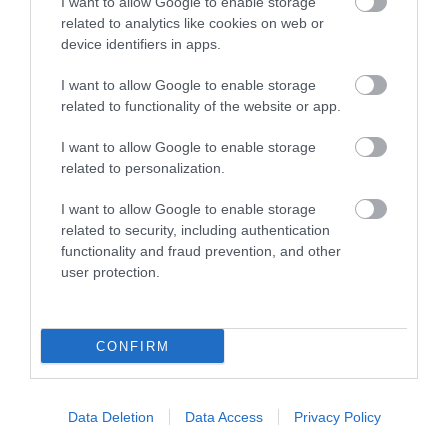
οφθαλμίατρος.
I want to allow Google to enable storage
related to analytics like cookies on web or
device identifiers in apps.
ΜΎΘΟΣ 7:
Η
I want to allow Google to enable storage
related to functionality of the website or app.
ΕΠΙΠΕΦΥΚΙΤΙΔΑ ΔΕΝ
ΕΊΝΑΙ ΤΌΣΟ ΣΟΒΑΡΉ,
I want to allow Google to enable storage
related to personalization.
ΏΣΤΕ ΝΑ ΧΡΕΙΆΖΕΤΑΙ
I want to allow Google to enable storage
ΈΛΕΓΧΟ ΑΠΌ ΤΟΝ
related to security, including authentication
functionality and fraud prevention, and other
ΟΦΘΑΛΜΊΑΤΡΟ
user protection.
Η ΑΛΉΘΕΙΑ:
CONFIRM
Είναι γεγονός πως η επιπεφυκίτιδα
συχνά υποχωρεί με απλά μέτρα στο
Data Deletion
Data Access
Privacy Policy
σπίτι (π.χ. ενυδατικά κολλύρια,