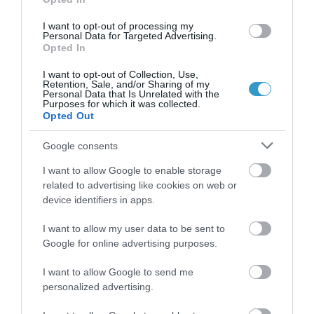
ΕΠΙΠΕΦΥΚΊΤΙΔΑ
I want to opt-out of processing my
Personal Data for Targeted Advertising.
ΧΡΕΙΆΖΕΤΑΙ ΠΆΝΤΑ
Opted In
ΘΕΡΑΠΕΊΑ ΜΕ
I want to opt-out of Collection, Use,
Retention, Sale, and/or Sharing of my
ΑΝΤΙΒΙΟΤΙΚΆ
Personal Data that Is Unrelated with the
Purposes for which it was collected.
Opted Out
Η ΑΛΉΘΕΙΑ:
Google consents
Μόνο εάν η επιπεφυκίτιδα οφείλεται
I want to allow Google to enable storage
related to advertising like cookies on web or
σε βακτήριο θα χρειασθεί
device identifiers in apps.
αντιβιοτική θεραπεία. Η ιογενής και η
αλλεργική επιπεφυκίτιδα δεν
I want to allow my user data to be sent to
Google for online advertising purposes.
χρειάζονται αντιβιοτικά, εκτός κι αν
υπάρξει επιπλοκή. Την αιτία και την
I want to allow Google to send me
personalized advertising.
θεραπεία θα καθορίσει ο