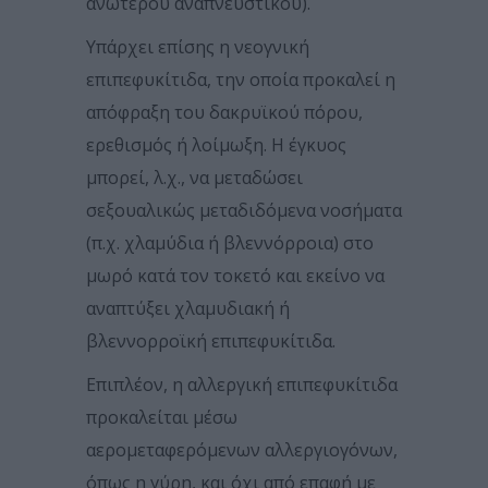
ανώτερου αναπνευστικού).
Υπάρχει επίσης η νεογνική
επιπεφυκίτιδα, την οποία προκαλεί η
απόφραξη του δακρυϊκού πόρου,
ερεθισμός ή λοίμωξη. Η έγκυος
μπορεί, λ.χ., να μεταδώσει
σεξουαλικώς μεταδιδόμενα νοσήματα
(π.χ. χλαμύδια ή βλεννόρροια) στο
μωρό κατά τον τοκετό και εκείνο να
αναπτύξει χλαμυδιακή ή
βλεννορροϊκή επιπεφυκίτιδα.
Επιπλέον, η αλλεργική επιπεφυκίτιδα
προκαλείται μέσω
αερομεταφερόμενων αλλεργιογόνων,
όπως η γύρη, και όχι από επαφή με