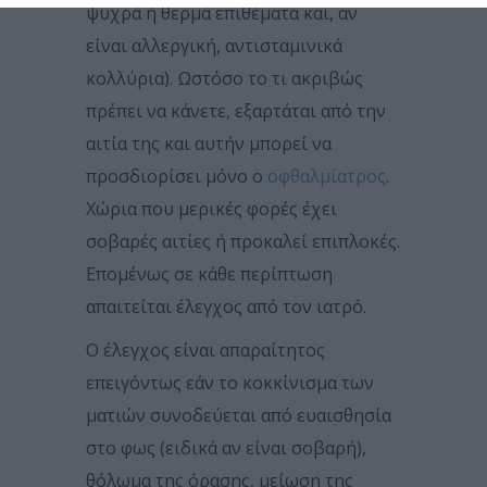
ψυχρά ή θερμά επιθέματα και, αν
είναι αλλεργική, αντισταμινικά
κολλύρια). Ωστόσο το τι ακριβώς
πρέπει να κάνετε, εξαρτάται από την
αιτία της και αυτήν μπορεί να
προσδιορίσει μόνο ο
οφθαλμίατρος
.
Χώρια που μερικές φορές έχει
σοβαρές αιτίες ή προκαλεί επιπλοκές.
Επομένως σε κάθε περίπτωση
απαιτείται έλεγχος από τον ιατρό.
Ο έλεγχος είναι απαραίτητος
επειγόντως εάν το κοκκίνισμα των
ματιών συνοδεύεται από ευαισθησία
στο φως (ειδικά αν είναι σοβαρή),
θόλωμα της όρασης, μείωση της