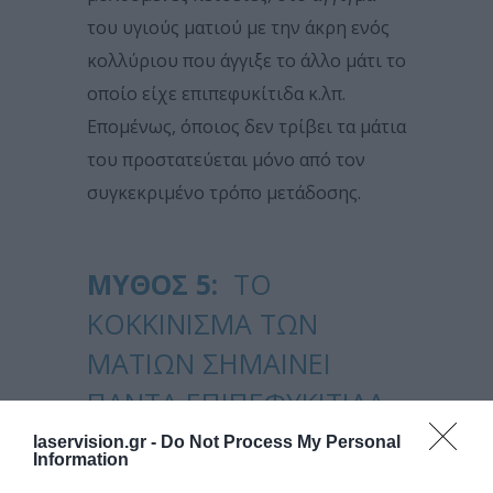
του υγιούς ματιού με την άκρη ενός
κολλύριου που άγγιξε το άλλο μάτι το
οποίο είχε επιπεφυκίτιδα κ.λπ.
Επομένως, όποιος δεν τρίβει τα μάτια
του προστατεύεται μόνο από τον
συγκεκριμένο τρόπο μετάδοσης.
ΜΎΘΟΣ 5:
ΤΟ
ΚΟΚΚΊΝΙΣΜΑ ΤΩΝ
ΜΑΤΙΏΝ ΣΗΜΑΊΝΕΙ
ΠΆΝΤΑ ΕΠΙΠΕΦΥΚΊΤΙΔΑ
laservision.gr -
Do Not Process My Personal
Η ΑΛΉΘΕΙΑ:
Information