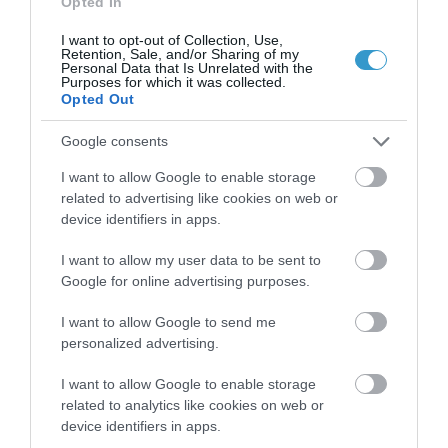
Opted In
I want to opt-out of Collection, Use,
Retention, Sale, and/or Sharing of my
Personal Data that Is Unrelated with the
Purposes for which it was collected.
Opted Out
Google consents
I want to allow Google to enable storage
related to advertising like cookies on web or
Posted on 02 Οκτ 2024
device identifiers in apps.
Ο δρ Κανελλόπουλος για τον
I want to allow my user data to be sent to
καταρράκτη στην εκπομπή
Google for online advertising purposes.
“Υγεία πάνω απ’όλα”
I want to allow Google to send me
,
,
personalized advertising.
καταρράκτης
όραση
υγεία
πάνω από όλα
I want to allow Google to enable storage
Τηλεοπτικές Συνεντεύξεις
related to analytics like cookies on web or
device identifiers in apps.