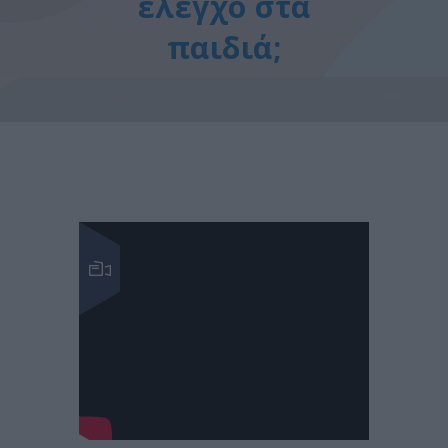
έλεγχο στα
παιδιά;