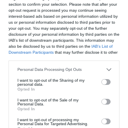
section to confirm your selection. Please note that after your
opt-out request is processed you may continue seeing
interest-based ads based on personal information utilized by
us or personal information disclosed to third parties prior to
your opt-out. You may separately opt-out of the further
disclosure of your personal information by third parties on the
IAB’s list of downstream participants. This information may
also be disclosed by us to third parties on the
IAB’s List of
Downstream Participants
that may further disclose it to other
Posted on 03 Οκτ 2024
third parties.
Μυωπία: Όσα πρέπει να
Please note that this website/app uses one or more Google
Personal Data Processing Opt Outs
services and may gather and store information including but
γνωρίζετε
not limited to your visit or usage behaviour. You may click to
I want to opt-out of the Sharing of my
personal data.
,
,
laser μυωπίας
λειζερ μυωπίας
grant or deny consent to Google and its third-party tags to
Opted In
use your data for below specified purposes in below Google
μυωπία
consent section.
I want to opt-out of the Sale of my
Τηλεοπτικές Συνεντεύξεις
Personal Data.
Opted In
I want to opt-out of processing my
Personal Data for Targeted Advertising.