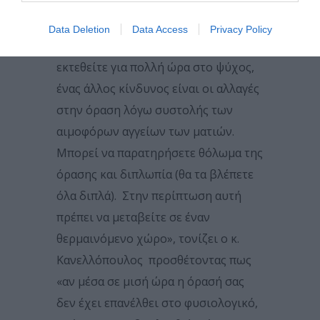
ματιών σας στην UV.
Data Deletion
Data Access
Privacy Policy
Στην περίπτωση που πρέπει να
εκτεθείτε για πολλή ώρα στο ψύχος,
ένας άλλος κίνδυνος είναι οι αλλαγές
στην όραση λόγω συστολής των
αιμοφόρων αγγείων των ματιών.
Μπορεί να παρατηρήσετε θόλωμα της
όρασης και διπλωπία (θα τα βλέπετε
όλα διπλά). Στην περίπτωση αυτή
πρέπει να μεταβείτε σε έναν
θερμαινόμενο χώρο», τονίζει ο κ.
Κανελλόπουλος προσθέτοντας πως
«αν μέσα σε μισή ώρα η όρασή σας
δεν έχει επανέλθει στο φυσιολογικό,