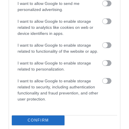
I want to allow Google to send me
πιθανό πρόβλημα. Πρόκειται για
personalized advertising.
έγκαυμα στον κερατοειδή που
I want to allow Google to enable storage
προκαλείται από βλάβη των
related to analytics like cookies on web or
κυττάρων του εξαιτίας της
device identifiers in apps.
υπεριώδους ακτινοβολίας του ηλίου.
I want to allow Google to enable storage
Είναι πιο συχνή σε όσους βγαίνουν
related to functionality of the website or app.
στα χιόνια χωρίς γυαλιά ηλίου,
I want to allow Google to enable storage
καθώς το χιόνι αντανακλά σε
related to personalization.
σημαντικό βαθμό την UV και πάρα
I want to allow Google to enable storage
πολύ επώδυνη, ενώ μπορεί να
related to security, including authentication
προκαλέσει θόλωμα της όρασης.
functionality and fraud prevention, and other
user protection.
Όμως οι συνέπειες αυτές είναι
παροδικές συνήθως (κατά κανόνα
υποχωρούν σε 1-2 μέρες), εφόσον
CONFIRM
διακόψετε αμέσως την έκθεση των