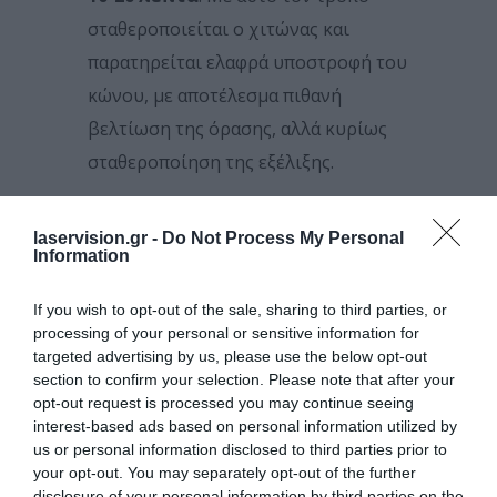
σταθεροποιείται ο χιτώνας και
παρατηρείται ελαφρά υποστροφή του
κώνου, με αποτέλεσμα πιθανή
βελτίωση της όρασης, αλλά κυρίως
σταθεροποίηση της εξέλιξης.
Ο κερατόκωνος αποτελούσε μέχρι
πρόσφατα τον κύριο λόγο
laservision.gr -
Do Not Process My Personal
Information
μεταμόσχευσης κερατοειδή, την πιο
επιτυχημένη μεταμόσχευση στον
If you wish to opt-out of the sale, sharing to third parties, or
processing of your personal or sensitive information for
άνθρωπο. Μετά από την ανακάλυψη
targeted advertising by us, please use the below opt-out
και την εξάπλωση της διασύνδεσης
section to confirm your selection. Please note that after your
opt-out request is processed you may continue seeing
του κερατοειδή, δείχνουν ότι αυτή η
interest-based ads based on personal information utilized by
σταθερά έχει αλλάξει δραστικά.
us or personal information disclosed to third parties prior to
Αντλώντας στατιστικές από τις
your opt-out. You may separately opt-out of the further
disclosure of your personal information by third parties on the