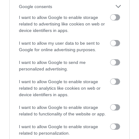
προχωρά η ηλικία έχει λιγότερες
Google consents
πιθανότητες για να χειροτερέψει,
I want to allow Google to enable storage
related to advertising like cookies on web or
παρότι εάν συνδυαστεί με έντονο
device identifiers in apps.
τρίψιμο ματιών μπορούμε να
δούμε τον κερατόκωνο να
I want to allow my user data to be sent to
Google for online advertising purposes.
χειροτερεύει ξανά, ακόμα και σε
ηλικίες οι οποίες θεωρούνται
I want to allow Google to send me
personalized advertising.
«σταθερές» για τον κερατόκωνο
όπως των 40, 50 ακόμα και των 70
I want to allow Google to enable storage
related to analytics like cookies on web or
ετών
», τονίζει ο καθηγητής.
device identifiers in apps.
Ο συνδυασμός της διασύνδεσης
I want to allow Google to enable storage
κερατοειδούς με επιφανειακή,
related to functionality of the website or app.
τοπογραφικά κατευθυνόμενη
I want to allow Google to enable storage
σμίλευση του κερατοειδούς με Laser
related to personalization.