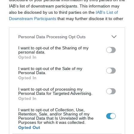
αμερικανικές τράπεζες
IAB’s list of downstream participants. This information may
κερατοειδικού ιστού, βλέπουμε ότι η
also be disclosed by us to third parties on the
IAB’s List of
Downstream Participants
that may further disclose it to other
χρήση του για την αντιμετώπιση του
third parties.
κερατόκωνου έχει μειωθεί περίπου
Please note that this website/app uses one or more Google
Personal Data Processing Opt Outs
80% τα τελευταία 20 χρόνια.
services and may gather and store information including but
not limited to your visit or usage behaviour. You may click to
I want to opt-out of the Sharing of my
«Εδώ να σημειώσουμε ότι η ομάδα
personal data.
grant or deny consent to Google and its third-party tags to
Opted In
μας έχει συμβάλλει με πάνω από 50
use your data for below specified purposes in below Google
consent section.
έγκριτα συγγράμματα στα διεθνή
I want to opt-out of the Sale of my
Personal Data.
οφθαλμολογικά, επιστημονικά
Opted In
περιοδικά και από τα πιο σημαντικά
I want to opt-out of processing my
Personal Data for Targeted Advertising.
βήματα της εξέλιξης της τεχνικής
Opted In
διασύνδεσης κερατοειδή έχει
I want to opt-out of Collection, Use,
ενστερνιστεί, μελετήσει και κλινικά
Retention, Sale, and/or Sharing of my
Personal Data that Is Unrelated with the
δημοσιεύσει τις περισσότερες.
Purposes for which it was collected.
Opted Out
Δείχνει ότι
ο κερατόκωνος όσο