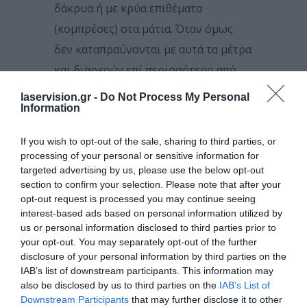
δάκρυα ή με κρύα επιθέματα
(κομπρέσες) στα μάτια. Όταν όμως
δεν καταπραΰνονται με αυτά τα μέτρα
και διαρκούν επί περισσότερο από
δύο ημέρες, είναι απαραίτητη η
laservision.gr -
Do Not Process My Personal
Information
αξιολόγηση από έναν οφθαλμίατρο.
«
Μπορεί να χρειαστεί πιο επιθετική
If you wish to opt-out of the sale, sharing to third parties, or
processing of your personal or sensitive information for
αγωγή, όπως σταγόνες για τα μάτια με
targeted advertising by us, please use the below opt-out
στεροειδή ή αντιφλεγμονώδη
», εξηγεί ο
section to confirm your selection. Please note that after your
κ. Κανελλόπουλος. «
Παρότι σπάνιο, εξ
opt-out request is processed you may continue seeing
interest-based ads based on personal information utilized by
άλλου, υπάρχει πάντοτε το ενδεχόμενο
us or personal information disclosed to third parties prior to
μιας εκδοράς στον κερατοειδή ή μιας
your opt-out. You may separately opt-out of the further
disclosure of your personal information by third parties on the
μόλυνσης στο μάτι, αν π.χ. το τρίψει
IAB’s list of downstream participants. This information may
δυνατά ο ασθενής
».
also be disclosed by us to third parties on the
IAB’s List of
Downstream Participants
that may further disclose it to other
ΠΩΣ ΝΑ ΠΡΟΣΤΑΤΕΎΣΕΤΕ ΤΑ ΜΆΤΙΑ