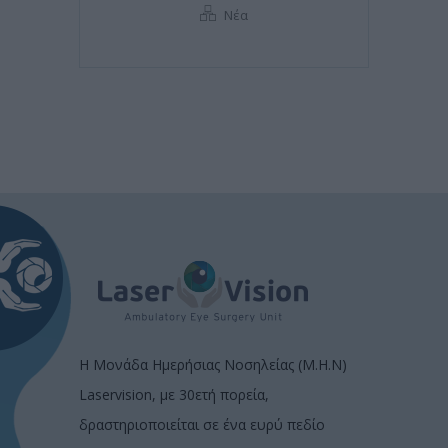
Νέα
Η Μονάδα Ημερήσιας Νοσηλείας (Μ.Η.Ν)
Laservision, με 30ετή πορεία,
δραστηριοποιείται σε ένα ευρύ πεδίο