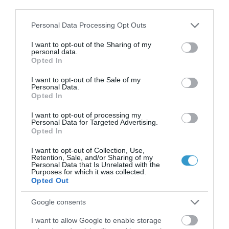
third parties.
ΣΑΣ ΑΠΌ ΤΟΝ ΚΑΠΝΌ
Please note that this website/app uses one or more Google
Personal Data Processing Opt Outs
Ο κ. Κανελλόπουλος έχει μερικές
services and may gather and store information including but
not limited to your visit or usage behaviour. You may click to
I want to opt-out of the Sharing of my
συμβουλές για να προστατεύσετε τα
personal data.
grant or deny consent to Google and its third-party tags to
Opted In
μάτια σας από τον καπνό:
use your data for below specified purposes in below Google
consent section.
I want to opt-out of the Sale of my
Αν τις μέρες με τους αυξημένους
Personal Data.
Opted In
ατμοσφαιρικούς ρύπους πρέπει να
βγείτε έξω, μην ξεχάσετε να
I want to opt-out of processing my
Personal Data for Targeted Advertising.
φορέσετε
γυαλιά ηλίου
. Μπορεί να
Opted In
μειώσουν την έκθεση των ματιών σας
I want to opt-out of Collection, Use,
Retention, Sale, and/or Sharing of my
στους ρύπους.
Personal Data that Is Unrelated with the
Purposes for which it was collected.
Να μένετε σε
υπαίθριους χώρους
Opted Out
όσο το δυνατόν λιγότερο, έως ότου
Google consents
καθαρίσει η ατμόσφαιρα.
I want to allow Google to enable storage