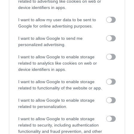
Όταν
επιστρέφετε στο σπίτι
, να
related to advertising like cookies on web or
device identifiers in apps.
κάνετε αμέσως μπάνιο για να
απομακρύνετε όλα τα σωματίδια από
I want to allow my user data to be sent to
Google for online advertising purposes.
το δέρμα σας. Να βάζετε επίσης
αμέσως τα ρούχα σας για πλύσιμο.
I want to allow Google to send me
personalized advertising.
Να κρατάτε
πόρτες και
I want to allow Google to enable storage
παράθυρα
κλειστά στο σπίτι.
related to analytics like cookies on web or
Προσοχή όμως στους κινδύνους της
device identifiers in apps.
ζέστης. Για να μην υπερθερμανθείτε,
I want to allow Google to enable storage
να χρησιμοποιείτε κλιματιστικό που
related to functionality of the website or app.
ανακυκλώνει τον αέρα του σπιτιού.
I want to allow Google to enable storage
Αν τα
μάτια
σας είναι πολύ
ξηρά
,
related to personalization.
ίσως πρέπει να βάλετε έναν
I want to allow Google to enable storage
υγραντήρα στο σπίτι.
related to security, including authentication
functionality and fraud prevention, and other