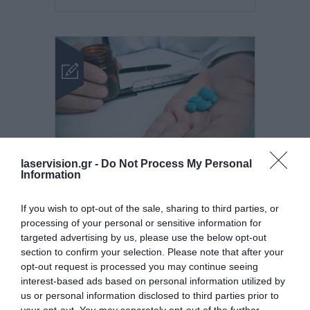
laservision.gr -
Do Not Process My Personal
Posted on 26 Ιούλ 2005
Information
Τα βιάγκρα επηρεάζουν τα
If you wish to opt-out of the sale, sharing to third parties, or
μάτια
processing of your personal or sensitive information for
targeted advertising by us, please use the below opt-out
Νέα
section to confirm your selection. Please note that after your
opt-out request is processed you may continue seeing
interest-based ads based on personal information utilized by
us or personal information disclosed to third parties prior to
your opt-out. You may separately opt-out of the further