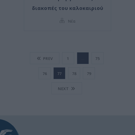
διακοπές του καλοκαιριού
Νέα
PREV
1
…
75
76
77
78
79
NEXT