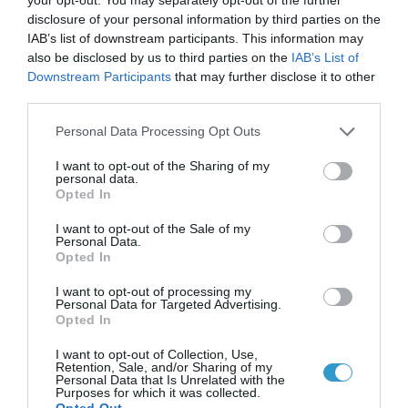
disclosure of your personal information by third parties on the
IAB’s list of downstream participants. This information may
also be disclosed by us to third parties on the
IAB’s List of
Downstream Participants
that may further disclose it to other
third parties.
Please note that this website/app uses one or more Google
Personal Data Processing Opt Outs
services and may gather and store information including but
Posted on 18 Ιούλ 2005
not limited to your visit or usage behaviour. You may click to
I want to opt-out of the Sharing of my
personal data.
grant or deny consent to Google and its third-party tags to
Τι θα πρέπει να ξέρουμε για
Opted In
use your data for below specified purposes in below Google
τα μάτια μας το καλοκαίρι
consent section.
I want to opt-out of the Sale of my
Personal Data.
Opted In
Νέα
I want to opt-out of processing my
Personal Data for Targeted Advertising.
Opted In
I want to opt-out of Collection, Use,
Retention, Sale, and/or Sharing of my
Personal Data that Is Unrelated with the
Purposes for which it was collected.
Opted Out