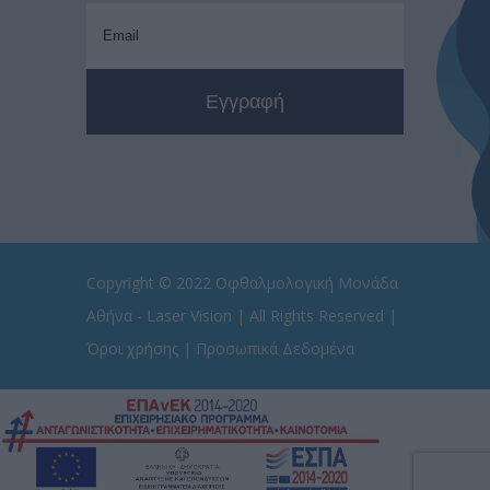
Copyright © 2022
Οφθαλμολογική Μονάδα
Αθήνα - Laser Vision
| All Rights Reserved |
Όροι χρήσης
|
Προσωπικά Δεδομένα