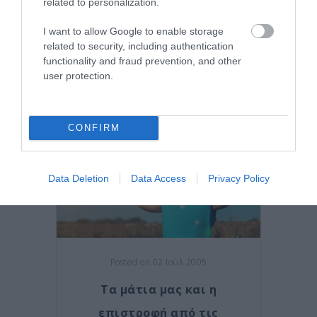
related to personalization.
Θυρεοειδής και οφθαλμική
I want to allow Google to enable storage
νόσος
related to security, including authentication
functionality and fraud prevention, and other
user protection.
Νέα
CONFIRM
Data Deletion
Data Access
Privacy Policy
Posted on 02 Ιούλ 2005
Τα μάτια μας και η
επιστροφή από τις