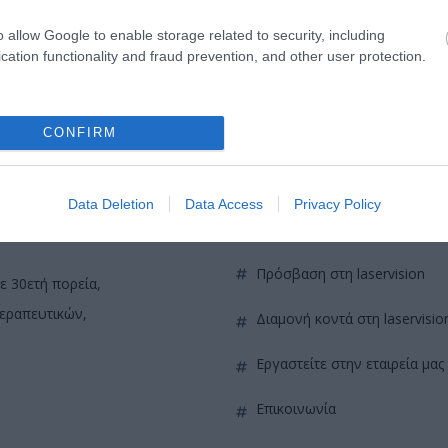
o allow Google to enable storage related to security, including
cation functionality and fraud prevention, and other user protection.
CONFIRM
Data Deletion
Data Access
Privacy Policy
QUICK LINKS
πρόσβαση στη laservision
ε 30ετή πορεία,
θεραπευτικών,
διαμονή κοντά στη laservisio
εργαστείτε στην εταιρεία μας
επικοινωνία