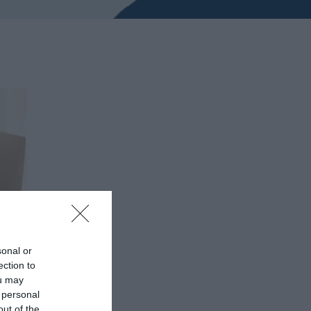
sonal or
ection to
ou may
 personal
out of the