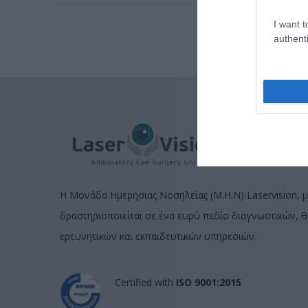
I want t
authenti
Η Μονάδα Ημερήσιας Νοσηλείας (Μ.Η.Ν) Laservision, μ
δραστηριοποιείται σε ένα ευρύ πεδίο διαγνωστικών, 
ερευνητικών και εκπαιδευτικών υπηρεσιών.
Certified with
ISO 9001:2015