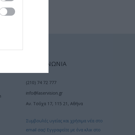
ΕΠΙΚΟΙΝΩΝΙΑ
(210) 74 72 777
info@laservision.gr
n
Αν. Τσόχα 17, 115 21, Αθήνα
Συμβουλές υγείας και χρήσιμα νέα στο
email σας! Εγγραφείτε με ένα κλικ στο