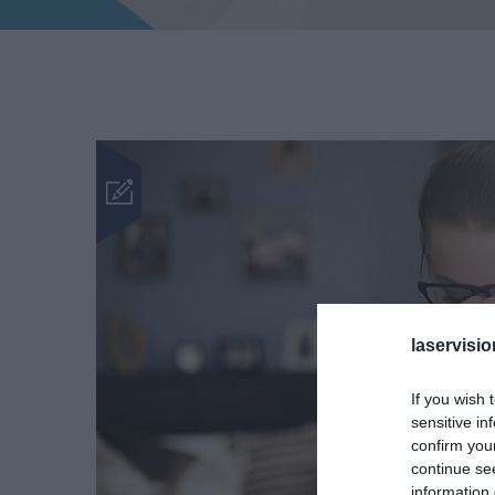
laservisio
If you wish 
sensitive in
confirm you
continue se
information 