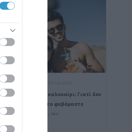
Posted on 09 Ιούν 2026
Laser μυωπίας το καλοκαίρι: Γιατί δεν
πρέπει να το φοβόμαστε
Νέα