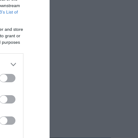
 downstream
B’s List of
er and store
to grant or
ed purposes