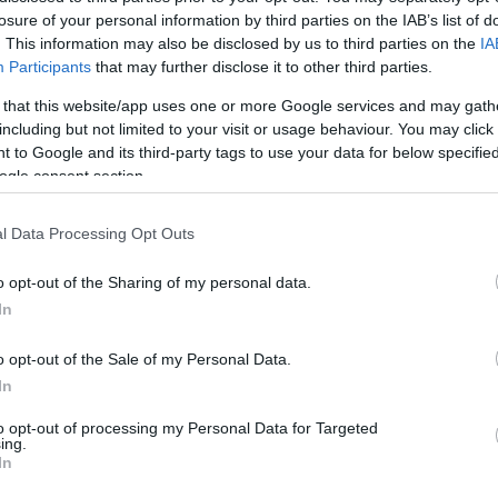
losure of your personal information by third parties on the IAB’s list of
. This information may also be disclosed by us to third parties on the
IA
Participants
that may further disclose it to other third parties.
 that this website/app uses one or more Google services and may gath
including but not limited to your visit or usage behaviour. You may click 
 to Google and its third-party tags to use your data for below specifi
ogle consent section.
l Data Processing Opt Outs
τών και η όραση
o opt-out of the Sharing of my personal data.
ΟΓΙΣΤΏΝ ΚΑΙ Η ΌΡΑΣΗ
In
o opt-out of the Sale of my Personal Data.
In
to opt-out of processing my Personal Data for Targeted
ing.
In