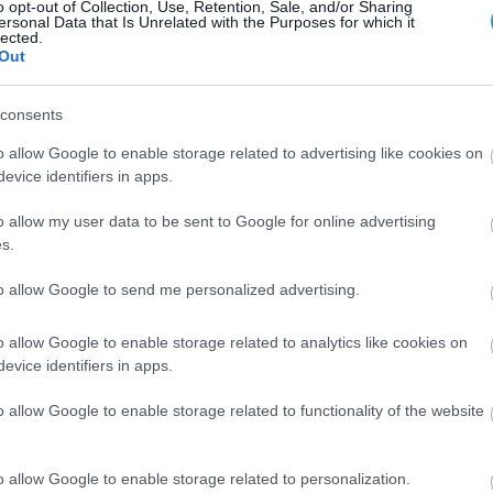
o opt-out of Collection, Use, Retention, Sale, and/or Sharing
ersonal Data that Is Unrelated with the Purposes for which it
lected.
Out
consents
o allow Google to enable storage related to advertising like cookies on
evice identifiers in apps.
o allow my user data to be sent to Google for online advertising
s.
Posted on 29 Ιούν 2026
to allow Google to send me personalized advertising.
Ωχρά κηλίδα: Γιατί το καλοκαίρι είναι
η πιο επικίνδυνη εποχή για τα μάτια;
o allow Google to enable storage related to analytics like cookies on
evice identifiers in apps.
Νέα
o allow Google to enable storage related to functionality of the website
o allow Google to enable storage related to personalization.