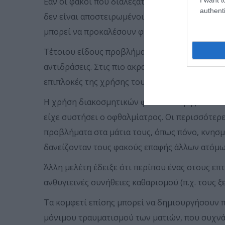
Εάν οι φακοί που διαλέξατε δεν ταιριάζουν κα
authenti
δεν είναι αποστειρωμένοι, μπορεί να οδηγήσο
μπορεί να προκαλέσουν φθορά στα μάτια λόγω 
Τέτοιου είδους προβλήματα μπορεί να έχουν ως
αντιδράσεις. Στις πιο ακραίες περιπτώσεις μ
επιπλοκές της χρήσης τους, τονίζει ο κ. Κανελ
Η χρήση διακοσμητικών φακών επαφής είναι συ
είχε συστήσει ο οφθαλμίατρος. Οι περισσότερε
προβλήματα στα μάτια τους, όπως πόνο, κνησμ
δανείζονταν τους φακούς επαφής άλλων ατόμω
Άλλη μελέτη έδειξε ότι περίπου ένας στους ε
ανθυγιεινές συνήθειες καθαρισμού (π.χ. τους ξ
Τα κομφετί επίσης μπορεί να δημιουργήσουν π
μόνιμου τραυματισμού των ματιών, που συχνά 