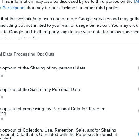
. This information may also be disclosed by us to third parties on the
IA
Participants
that may further disclose it to other third parties.
γιάζ σας δεν χρησιμοποιήσετε τα συνηθισμένα σας προϊόντ
 that this website/app uses one or more Google services and may gath
including but not limited to your visit or usage behaviour. You may click 
έρματος.
 to Google and its third-party tags to use your data for below specifi
ogle consent section.
όντα μακιγιάζ στην εσωτερική γραμμή των βλεφάρων. Η τα
l Data Processing Opt Outs
τια σας. Τα πλαστικά σωματίδια και οι χρωστικές στα καλλυ
o opt-out of the Sharing of my personal data.
παιτούμενους ελέγχους της ΕΕ), αλλά υπάρχει κίνδυνος να
In
o opt-out of the Sale of my Personal Data.
ίτε ως καλλυντικά τα γκλίτερ χειροτεχνίας. Αυτά μπορεί 
In
καλέσουν αλλεργικές αντιδράσεις, εκδορές του κερατοειδ
to opt-out of processing my Personal Data for Targeted
ing.
In
ριάτικες ψεύτικες βλεφαρίδες και τα αποκριάτικα καλλυντ
o opt-out of Collection, Use, Retention, Sale, and/or Sharing
έρμα γύρω τους είναι πολύ ευαίσθητα.
ersonal Data that Is Unrelated with the Purposes for which it
lected.