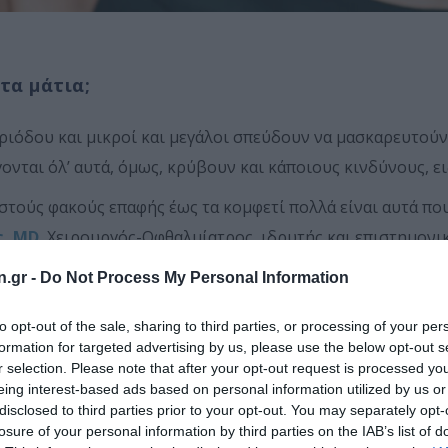
τα μάτια;
ριόδου και μικροί και μεγάλοι σπεύδουν να μασκαρευτούν
ονται όλ’ αυτά, όμως, κρύβουν και κάποιους κινδύνους, ειδ
ιστούς φακούς επαφής έως τα κομφετί πολλά είναι αυτά π
ς,
MD
, Χειρουργός-Οφθαλμίατρος, ιδρυτής και επιστημονι
μολογίας του Πανεπιστημίου της Νέας Υόρκης.
n.gr -
Do Not Process My Personal Information
ρύβουν αυξημένο κίνδυνο οφθαλμολογικών κακώσεων και λ
to opt-out of the sale, sharing to third parties, or processing of your per
 αφού υιοθετούμε συνήθειες που μοιάζουν αθώες αλλά αν 
formation for targeted advertising by us, please use the below opt-out s
r selection. Please note that after your opt-out request is processed y
eing interest-based ads based on personal information utilized by us or
ω ή γύρω από τα μάτια μπορεί να δημιουργήσει πολλά πρ
disclosed to third parties prior to your opt-out. You may separately opt-
losure of your personal information by third parties on the IAB’s list of
μεταλλικές χρωστικές και πρόσθετα χρωμάτων, τα οποία π