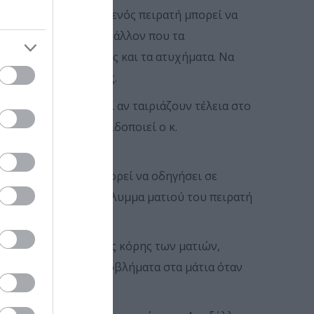
, λ.χ., και το σπαθί ενός πειρατή μπορεί να
τραυματισμού. Πόσο μάλλον που τα
οι απότομες κινήσεις και τα ατυχήματα. Να
ά υλικά όπως ο αφρός.
στο ημίφως. Ακόμα κι αν ταιριάζουν τέλεια στο
πό μία σκάλα, προειδοποιεί ο κ.
 μονόφθαλμη όραση μπορεί να οδηγήσει σε
να φοράτε π.χ. το κάλυμμα ματιού του πειρατή
α ή την εμφάνιση της κόρης των ματιών,
ουργήσουν σοβαρά προβλήματα στα μάτια όταν
τικών.