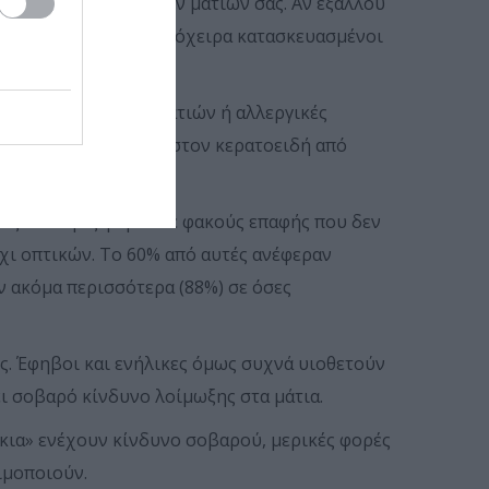
ρα στην επιφάνεια των ματιών σας. Αν εξάλλου
Επιπλέον, αν είναι πρόχειρα κατασκευασμένοι
δή, λοιμώξεις των ματιών ή αλλεργικές
δημιουργηθούν ουλές στον κερατοειδή από
στις τέσσερις φορούσε φακούς επαφής που δεν
όχι οπτικών. Το 60% από αυτές ανέφεραν
ν ακόμα περισσότερα (88%) σε όσες
ς. Έφηβοι και ενήλικες όμως συχνά υιοθετούν
χει σοβαρό κίνδυνο λοίμωξης στα μάτια.
κια» ενέχουν κίνδυνο σοβαρού, μερικές φορές
ιμοποιούν.