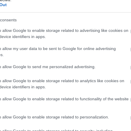
Out
αξεσουάρ των αποκριάτικων στολών. Το ραβδί μιας μάγισσας
 αν είναι λεπτά και μυτερά μπορεί να αποτελέσουν εστία 
consents
διεξάγονται σε συνθήκες ημίφωτος, οπότε διευκολύνονται 
o allow Google to enable storage related to advertising like cookies on
καμπτα. Ιδανικά πρέπει να είναι κατασκευασμένα από μαλακ
evice identifiers in apps.
ες, ιδίως όταν πρόκειται να χρησιμοποιηθούν τη νύχτα ή 
o allow my user data to be sent to Google for online advertising
ρειακή όρασή σας, αυξάνοντας τον κίνδυνο πτώσεως π.χ. α
s.
to allow Google to send me personalized advertising.
τε το ένα μάτι σας, επειδή έτσι απαιτεί η αμφίεσή σας. Η
o allow Google to enable storage related to analytics like cookies on
ς τον κίνδυνο τραυματισμού. Είναι επομένως προτιμότερο 
evice identifiers in apps.
και όχι όταν χορεύετε ξέφρενα ή τρέχετε στο δρόμο.
o allow Google to enable storage related to functionality of the website
τικοι, διακοσμητικοί φακοί επαφής που αλλάζουν το χρώμ
είναι αξεσουάρ, αλλά ιατρική συσκευή και μπορεί να δημι
o allow Google to enable storage related to personalization.
γή και από καταστήματα λιανικής αντί για καταστήματα οπ
o allow Google to enable storage related to security, including