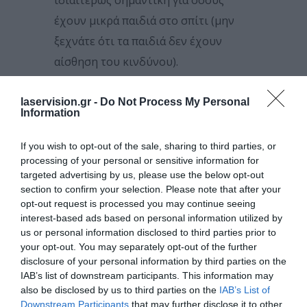
έχουν μικρά παιδιά στο σπίτι (μην
ξεχνάτε ότι τα παιδιά δεν έχουν
αίσθηση του κινδύνου).
7. Να κοιτάτε πού πατάτε.
laservision.gr -
Do Not Process My Personal
Επιστήμονες από το Πανεπιστήμιο
Information
Τζονς Χόπκινς δημοσίευσαν πριν από
If you wish to opt-out of the sale, sharing to third parties, or
δύο χρόνια μελέτη σε
processing of your personal or sensitive information for
αντιπροσωπευτικό δείγμα 47.000
targeted advertising by us, please use the below opt-out
section to confirm your selection. Please note that after your
ασθενών, οι οποίοι την περίοδο
opt-out request is processed you may continue seeing
2002-2011 νοσηλεύθηκαν, εξαιτίας
interest-based ads based on personal information utilized by
τραυματισμού στα μάτια, σε ένα
us or personal information disclosed to third parties prior to
your opt-out. You may separately opt-out of the further
οφθαλμολογικό κέντρο της
disclosure of your personal information by third parties on the
Βαλτιμόρης. Οι ασθενείς είχαν ηλικία
IAB’s list of downstream participants. This information may
also be disclosed by us to third parties on the
IAB’s List of
από λίγους μήνες έως 80 ετών. Όπως
Downstream Participants
that may further disclose it to other