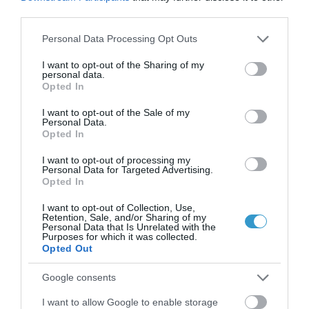
έδειξαν τα στοιχεία,
οι πτώσεις
third parties.
είναι η κύρια αιτία τραυματισμού
Please note that this website/app uses one or more Google
Personal Data Processing Opt Outs
στα μάτια
(ευθύνονταν για ένα στα
services and may gather and store information including but
not limited to your visit or usage behaviour. You may click to
I want to opt-out of the Sharing of my
πέντε περιστατικά). Οι περισσότεροι
personal data.
grant or deny consent to Google and its third-party tags to
Opted In
τραυματισμοί λόγω πτώσεων
use your data for below specified purposes in below Google
consent section.
αφορούσαν άτομα ηλικίας άνω των 60
I want to opt-out of the Sale of my
Personal Data.
ετών.
Opted In
8. Να αποφεύγετε τους καυγάδες.
I want to opt-out of processing my
Personal Data for Targeted Advertising.
Σύμφωνα με την ίδια έρευνα, η οποία
Opted In
παρουσιάστηκε το 2015 στο ετήσιο
I want to opt-out of Collection, Use,
Retention, Sale, and/or Sharing of my
συνέδριο της ΑΑΟ, στις ηλικίες 10
Personal Data that Is Unrelated with the
Purposes for which it was collected.
έως 59 ετών η συχνότερη αιτία
Opted Out
τραυματισμού στα μάτια ήταν οι…
Google consents
καυγάδες!
I want to allow Google to enable storage