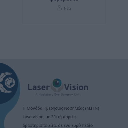
Νέα
Η Μονάδα Ημερήσιας Νοσηλείας (Μ.Η.Ν)
Laservision, με 30ετή πορεία,
δραστηριοποιείται σε ένα ευρύ πεδίο