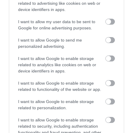
9. Μην ξεχνάτε τα παιδιά.
Σύμφωνα
related to advertising like cookies on web or
με την έρευνα του Πανεπιστημίου
device identifiers in apps.
Τζονς Χόπκινς, για τα παιδιά ηλικίας
I want to allow my user data to be sent to
κάτω των 10 ετών, η κύρια αιτία
Google for online advertising purposes.
τραυματισμού στα μάτια είναι τα
I want to allow Google to send me
κτυπήματα κατά λάθος από άλλο
personalized advertising.
άτομο ή από αντικείμενα. Τέτοιου
I want to allow Google to enable storage
είδους αντικείμενα προέρχονται
related to analytics like cookies on web or
device identifiers in apps.
συχνά από
παιχνίδια εκτόξευσης
(π.χ. σφεντόνες, τόξα, όπλα), ακόμη κι
I want to allow Google to enable storage
related to functionality of the website or app.
αν το εκτοξευόμενο αντικείμενο
αποτελείται από μαλακό υλικό, όπως
I want to allow Google to enable storage
το αφρολέξ. Άλλα παιχνίδια, που
related to personalization.
μπορεί να προκαλέσουν τραύματα
I want to allow Google to enable storage
στα παιδικά μάτια και χρειάζονται
related to security, including authentication
functionality and fraud prevention, and other