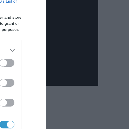
B’s List of
er and store
to grant or
ed purposes
ΠΟΥΛΟΣ, MD
ΟΣ