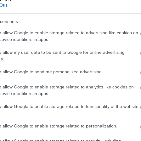
υν ώστε να εμφανιστεί το γλαύκωμα
Out
Ενδοφθάλμια πίεση
consents
o allow Google to enable storage related to advertising like cookies on
Ηλικία.
Αυξημένη πιθανό
evice identifiers in apps.
Η φυλή
λόγω ανατομικών
o allow my user data to be sent to Google for online advertising
αφροαμερικανούς και λατ
s.
Οικογενειακό ιστορικό
to allow Google to send me personalized advertising.
γωνίας) είναι κληρονομικ
o allow Google to enable storage related to analytics like cookies on
evice identifiers in apps.
Χρήση στεροειδών (κορ
(ακόμα και εισπνεόμενη, 
o allow Google to enable storage related to functionality of the website
εμφανιστεί το γλαύκωμα
o allow Google to enable storage related to personalization.
Τραυματισμός του οφ
o allow Google to enable storage related to security, including