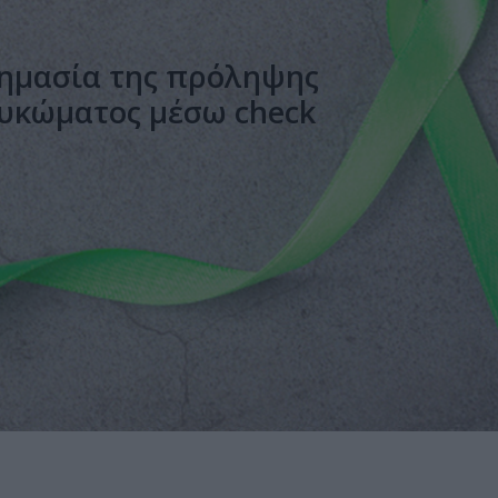
 σημασία της πρόληψης
αυκώματος μέσω check