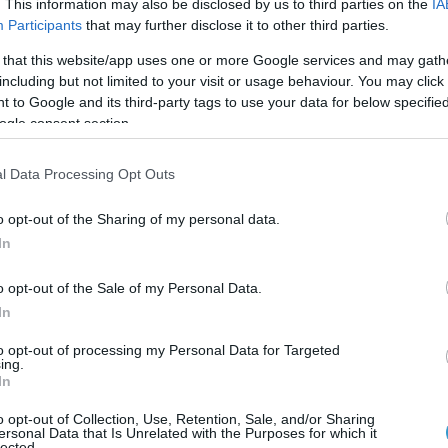
. This information may also be disclosed by us to third parties on the
IA
της περιφερικής όρασης
Participants
that may further disclose it to other third parties.
ώλεια όρασης, παρά μόνον
 that this website/app uses one or more Google services and may gath
βη. Εφόσον δε διαγνωσθεί
including but not limited to your visit or usage behaviour. You may click 
σει
καταστροφική
 to Google and its third-party tags to use your data for below specifi
ogle consent section.
ικά στάδια της νόσου, την
l Data Processing Opt Outs
ό τον Αριστοτέλη και
o opt-out of the Sharing of my personal data.
ανοιχτό γαλάζιο) και την
In
o opt-out of the Sale of my Personal Data.
ης στις Ηνωμένες
In
ατομμύρια άτομα σε όλο τον
ΔΡ. ΑΝΑΣΤΑΣΙΟΣ ΚΑΝΕΛΛΟ
to opt-out of processing my Personal Data for Targeted
ασής τους.
ΧΕΙΡΟΥΡΓΟΣ ΟΦΘΑΛΜΙΑΤΡ
ing.
In
o opt-out of Collection, Use, Retention, Sale, and/or Sharing
ersonal Data that Is Unrelated with the Purposes for which it
lected.