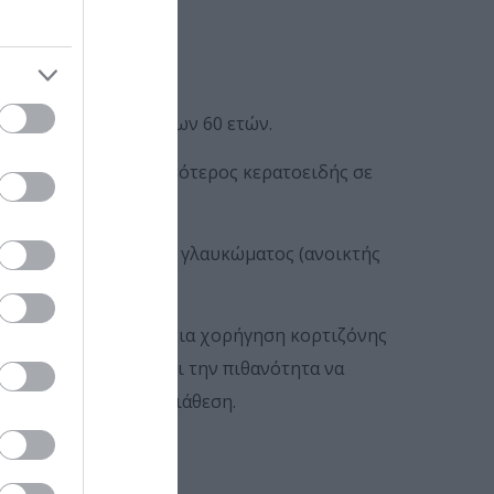
;
τητα σε άτομα άνω των 60 ετών.
 διαφορών (π.χ. λεπτότερος κερατοειδής σε
ίνους).
.
Ο πιο συχνός τύπος γλαυκώματος (ανοικτής
ός.
τιζόνη).
Μακροχρόνια χορήγηση κορτιζόνης
π.χ. σε άσθμα), αυξάνει την πιθανότητα να
 χωρίς πρότερη προδιάθεση.
θαλμού