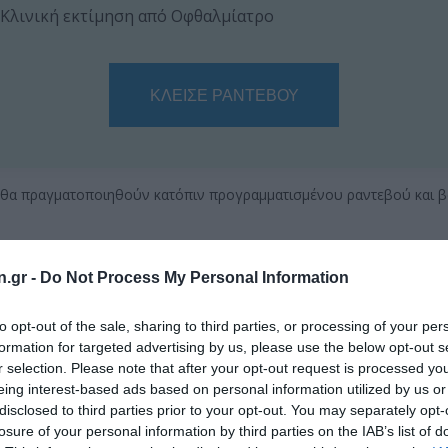
Κλινική εκτίμηση από Οφθαλμίατρο
ΚΛΕΙΣΕ ΡΑΝΤΕΒΟΥ
ς θα πραγματοποιηθούν κατόπιν προγραμματισμένου ραντεβού και β
n.gr -
Do Not Process My Personal Information
ξηγηματικό video
to opt-out of the sale, sharing to third parties, or processing of your per
μάδα οφθαλμικών παθήσεων με κοινό χαρακτηριστικό τους
formation for targeted advertising by us, please use the below opt-out s
r selection. Please note that after your opt-out request is processed y
η αυτή είναι η αυξημένη πίεση του οφθαλμού (ενδοφθάλμι
eing interest-based ads based on personal information utilized by us or
disclosed to third parties prior to your opt-out. You may separately opt-
losure of your personal information by third parties on the IAB’s list of