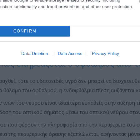
Υψηλή
μυωπία
cation functionality and fraud prevention, and other user protection.
Διαβήτης
CONFIRM
Data Deletion
Data Access
Privacy Policy
 Πώς επηρεάζεται ο οφθαλμός από 
αχθεί, τότε το υδατοειδές υγρό δεν μπορεί να διοχετευθ
 θάλαμο του οφθαλμού, η ενδοφθάλμια πίεση αυξάνεται κα
 ινών του νεύρου είναι ιδιαίτερα ευπαθείς στην αύξηση τη
δοση του οπτικού σήματος μέσω του οπτικού νεύρου στον
ύρου που φέρουν την πληροφορία από την περιφέρεια του οπ
ια της περιφερικής όρασης εξαπλώνεται, αφή­νοντας μόνο