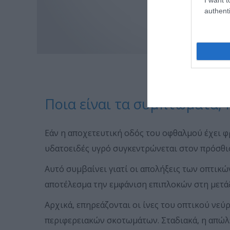
authenti
Ποια είναι τα συμπτώματα;
Εάν η αποχετευτική οδός του οφθαλμού έχει φρ
υδατοειδές υγρό συγκεντρώνεται στον πρόσθιο
Αυτό συμβαίνει γιατί οι απολήξεις των οπτικών
αποτέλεσμα την εμφάνιση επιπλοκών στη μετά
Αρχικά, επη­ρεάζονται οι ίνες του οπτικού νε
περιφερειακών σκοτωμάτων. Σταδιακά, η απώλε