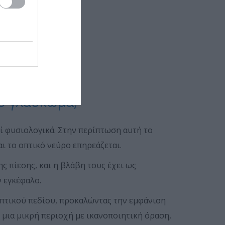
το γλαύκωμα;
εί φυσιολογικά. Στην περίπτωση αυτή το
ι το οπτικό νεύρο επηρεάζεται.
ς πίεσης, και η βλάβη τους έχει ως
 εγκέφαλο.
τικού πεδίου, προ­κα­λώ­ντας την εμφάνιση
 μια μικρή περιοχή με ικανοποιητική όραση,