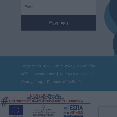
Copyright © 2022
Οφθαλμολογική Μονάδα
Αθήνα - Laser Vision
| All Rights Reserved |
Όροι χρήσης
|
Προσωπικά Δεδομένα