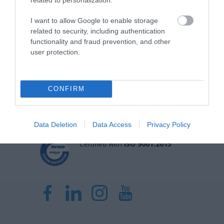
I want to allow Google to enable storage
related to security, including authentication
functionality and fraud prevention, and other
Η Μονάδα Ημερήσιας Νοσηλείας (Μ.Η.Ν)
user protection.
Laservision, με 30ετή πορεία,
δραστηριοποιείται σε ένα ευρύ πεδίο
CONFIRM
διαγνωστικών, θεραπευτικών,
ερευνητικών και εκπαιδευτικών υπηρεσιών.
Data Deletion
Data Access
Privacy Policy
Certified with
ISO 9001:2015