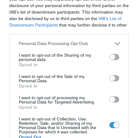
Posted on 29 Ιούν 2026
disclosure of your personal information by third parties on the
IAB’s list of downstream participants. This information may
Ωχρά κηλίδα: Γιατί το
also be disclosed by us to third parties on the
IAB’s List of
Downstream Participants
that may further disclose it to other
καλοκαίρι είναι η πιο
third parties.
επικίνδυνη εποχή για τα
Please note that this website/app uses one or more Google
Personal Data Processing Opt Outs
μάτια;
services and may gather and store information including but
not limited to your visit or usage behaviour. You may click to
I want to opt-out of the Sharing of my
Νέα
personal data.
grant or deny consent to Google and its third-party tags to
Opted In
use your data for below specified purposes in below Google
consent section.
I want to opt-out of the Sale of my
Personal Data.
Opted In
I want to opt-out of processing my
Personal Data for Targeted Advertising.
Opted In
I want to opt-out of Collection, Use,
Retention, Sale, and/or Sharing of my
Personal Data that Is Unrelated with the
Purposes for which it was collected.
Opted Out