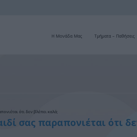
Η Μονάδα Μας
Τμήματα – Παθήσεις
απονιέται ότι δεν βλέπει καλά;
αιδί σας παραπονιέται ότι δ