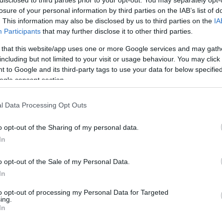
losure of your personal information by third parties on the IAB’s list of
. This information may also be disclosed by us to third parties on the
IA
Participants
that may further disclose it to other third parties.
 that this website/app uses one or more Google services and may gath
including but not limited to your visit or usage behaviour. You may click 
 to Google and its third-party tags to use your data for below specifi
ogle consent section.
πονιέται ότι δεν βλέπει καλά;
l Data Processing Opt Outs
o opt-out of the Sharing of my personal data.
ΠΟΝΙΈΤΑΙ ΌΤΙ ΔΕΝ ΒΛΈΠΕΙ ΚΑΛΆ;
In
o opt-out of the Sale of my Personal Data.
In
to opt-out of processing my Personal Data for Targeted
ing.
In