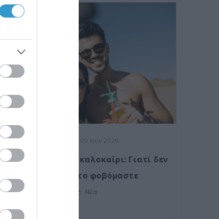
Posted on 09 Ιούν 2026
Laser μυωπίας το καλοκαίρι: Γιατί δεν
πρέπει να το φοβόμαστε
Νέα