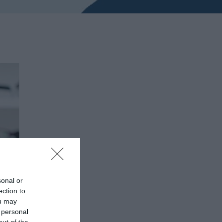
sonal or
ection to
ou may
 personal
out of the