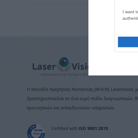
I want t
authenti
Η Μονάδα Ημερήσιας Νοσηλείας (Μ.Η.Ν) Laservision, μ
δραστηριοποιείται σε ένα ευρύ πεδίο διαγνωστικών, 
ερευνητικών και εκπαιδευτικών υπηρεσιών.
Certified with
ISO 9001:2015