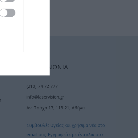
ΕΠΙΚΟΙΝΩΝΙΑ
(210) 74 72 777
info@laservision.gr
n
Αν. Τσόχα 17, 115 21, Αθήνα
Συμβουλές υγείας και χρήσιμα νέα στο
email σας! Εγγραφείτε με ένα κλικ στο