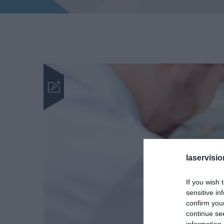
laservisio
If you wish 
sensitive in
confirm you
continue se
information 