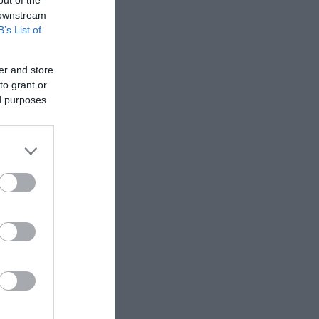
 downstream
B’s List of
er and store
to grant or
ed purposes