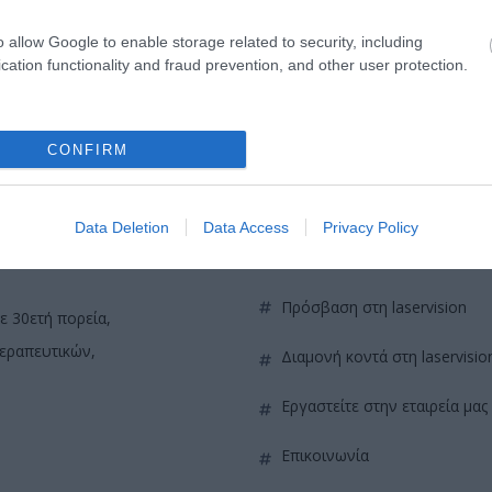
o allow Google to enable storage related to security, including
cation functionality and fraud prevention, and other user protection.
CONFIRM
Data Deletion
Data Access
Privacy Policy
QUICK LINKS
πρόσβαση στη laservision
ε 30ετή πορεία,
θεραπευτικών,
διαμονή κοντά στη laservisio
εργαστείτε στην εταιρεία μας
επικοινωνία