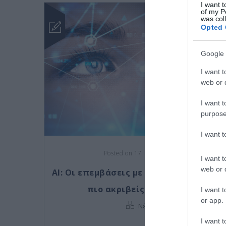
I want t
of my P
was col
Opted 
Google 
I want t
web or d
I want t
purpose
I want 
Posted on 17 Ιούλ 2026
I want t
web or d
AI: Οι επεμβάσεις με laser για τα μάτια
πιο ακριβείς από ποτέ
I want t
or app.
Νέα
I want t