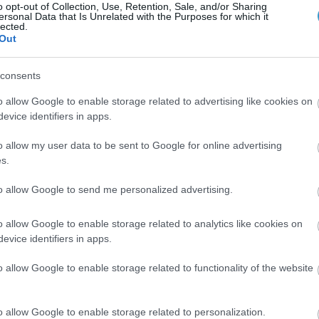
o opt-out of Collection, Use, Retention, Sale, and/or Sharing
ersonal Data that Is Unrelated with the Purposes for which it
lected.
Out
consents
o allow Google to enable storage related to advertising like cookies on
evice identifiers in apps.
o allow my user data to be sent to Google for online advertising
s.
Posted on 29 Ιούν 2026
to allow Google to send me personalized advertising.
Ωχρά κηλίδα: Γιατί το καλοκαίρι είναι
o allow Google to enable storage related to analytics like cookies on
η πιο επικίνδυνη εποχή για τα μάτια;
evice identifiers in apps.
Νέα
o allow Google to enable storage related to functionality of the website
o allow Google to enable storage related to personalization.