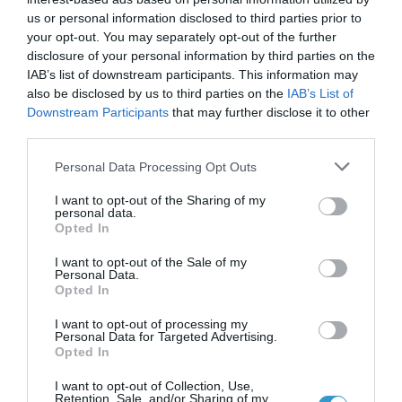
us or personal information disclosed to third parties prior to
your opt-out. You may separately opt-out of the further
disclosure of your personal information by third parties on the
IAB’s list of downstream participants. This information may
Posted on 29 Ιούν 2026
also be disclosed by us to third parties on the
IAB’s List of
Downstream Participants
that may further disclose it to other
Ωχρά κηλίδα: Γιατί το
third parties.
καλοκαίρι είναι η πιο
Please note that this website/app uses one or more Google
Personal Data Processing Opt Outs
services and may gather and store information including but
επικίνδυνη εποχή για τα
not limited to your visit or usage behaviour. You may click to
I want to opt-out of the Sharing of my
μάτια;
personal data.
grant or deny consent to Google and its third-party tags to
Opted In
use your data for below specified purposes in below Google
Νέα
consent section.
I want to opt-out of the Sale of my
Personal Data.
Opted In
I want to opt-out of processing my
Personal Data for Targeted Advertising.
Opted In
I want to opt-out of Collection, Use,
Retention, Sale, and/or Sharing of my