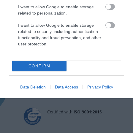
I want to allow Google to enable storage
related to personalization.
I want to allow Google to enable storage
related to security, including authentication
functionality and fraud prevention, and other
user protection.
Η Μονάδα Ημερήσιας Νοσηλείας (Μ.Η.Ν)
Laservision, με 30ετή πορεία,
CONFIRM
δραστηριοποιείται σε ένα ευρύ πεδίο
διαγνωστικών, θεραπευτικών,
Data Deletion
Data Access
Privacy Policy
ερευνητικών και εκπαιδευτικών υπηρεσιών.
Certified with
ISO 9001:2015