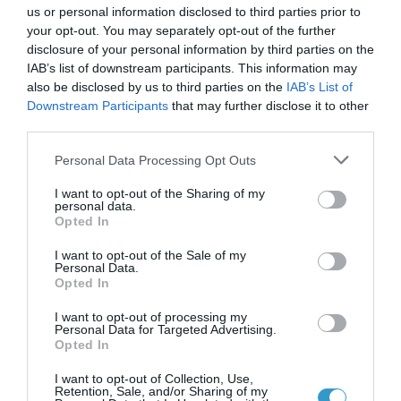
us or personal information disclosed to third parties prior to
your opt-out. You may separately opt-out of the further
disclosure of your personal information by third parties on the
IAB’s list of downstream participants. This information may
Posted on 29 Ιούν 2026
also be disclosed by us to third parties on the
IAB’s List of
Downstream Participants
that may further disclose it to other
Ωχρά κηλίδα: Γιατί το
third parties.
καλοκαίρι είναι η πιο
Please note that this website/app uses one or more Google
Personal Data Processing Opt Outs
επικίνδυνη εποχή για τα
services and may gather and store information including but
not limited to your visit or usage behaviour. You may click to
I want to opt-out of the Sharing of my
μάτια;
personal data.
grant or deny consent to Google and its third-party tags to
Opted In
Νέα
use your data for below specified purposes in below Google
consent section.
I want to opt-out of the Sale of my
Personal Data.
Opted In
I want to opt-out of processing my
Personal Data for Targeted Advertising.
Opted In
I want to opt-out of Collection, Use,
Retention, Sale, and/or Sharing of my