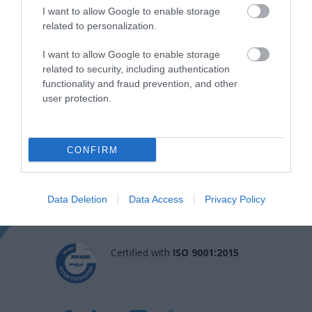
I want to allow Google to enable storage
related to personalization.
I want to allow Google to enable storage
related to security, including authentication
functionality and fraud prevention, and other
user protection.
Η Μονάδα Ημερήσιας Νοσηλείας (Μ.Η.Ν)
Laservision, με 30ετή πορεία,
CONFIRM
δραστηριοποιείται σε ένα ευρύ πεδίο
διαγνωστικών, θεραπευτικών,
Data Deletion
Data Access
Privacy Policy
ερευνητικών και εκπαιδευτικών υπηρεσιών.
Certified with
ISO 9001:2015