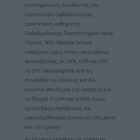
επιστημονικός διευθυντής του
Ινστιτούτου Οφθαλμολογίας
LaserVision, καθηγητής
Οφθαλμολογίας Πανεπιστημίου Νέας
Υόρκης, NYU Medical School,
υπάρχουν τρεις τύποι υπεριώδους
ακτινοβολίας, οι UVA, UVB και UVC,
«η UVC απορροφάται από τη
στοιβάδα του όζοντος και δεν
συνιστά απειλή για την όραση (ή για
το δέρμα). Η UVA και η UVB, όμως,
έχουν βραχυπρόθεσμες και
μακροπρόθεσμες συνέπειες στα μάτια
και την όραση».
Αν τα μάτια εκτεθούν σε τεράστιες