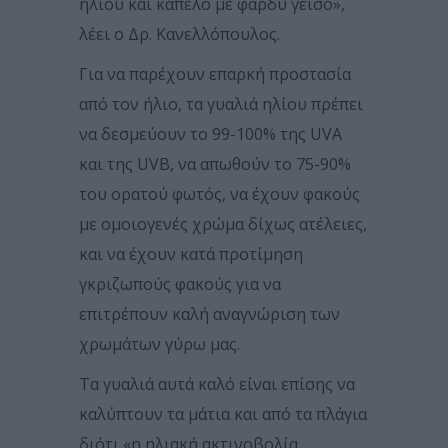
ηλίου και καπέλο με φαρδύ γείσο»,
λέει ο Δρ. Κανελλόπουλος.
Για να παρέχουν επαρκή προστασία
από τον ήλιο, τα γυαλιά ηλίου πρέπει
να δεσμεύουν το 99-100% της UVA
και της UVB, να απωθούν το 75-90%
του ορατού φωτός, να έχουν φακούς
με ομοιογενές χρώμα δίχως ατέλειες,
και να έχουν κατά προτίμηση
γκριζωπούς φακούς για να
επιτρέπουν καλή αναγνώριση των
χρωμάτων γύρω μας.
Τα γυαλιά αυτά καλό είναι επίσης να
καλύπτουν τα μάτια και από τα πλάγια
διότι «η ηλιακή ακτινοβολία