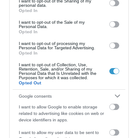
not limited to your visit or usage behaviour. You may click to
I want to opt-out of the Sharing of my
personal data.
είναι ανώριμοι και έτσι δεν
grant or deny consent to Google and its third-party tags to
Opted In
use your data for below specified purposes in below Google
φιλτράρουν αποτελεσματικά την UV,
consent section.
I want to opt-out of the Sale of my
με συνέπεια να φθάνει σε υψηλά
Personal Data.
Opted In
επίπεδα έως βαθιά μέσα στα μάτια
I want to opt-out of processing my
τους.
Personal Data for Targeted Advertising.
Opted In
Όσοι έχουν ανοιχτόχρωμα μάτια.
I want to opt-out of Collection, Use,
Όσοι έχουν γαλάζια ή πράσινα
Retention, Sale, and/or Sharing of my
Personal Data that Is Unrelated with the
ανοικτά μάτια και βγαίνουν στον ήλιο
Purposes for which it was collected.
Opted Out
δίχως γυαλιά ηλίου και καπέλο,
διατρέχουν αυξημένο κίνδυνο να
Google consents
εκδηλώσουν σπάνιες μορφές
I want to allow Google to enable storage
καρκίνου στα μάτια, όπως το
related to advertising like cookies on web or
device identifiers in apps.
μελάνωμα στην ίριδα ή στον
ραγοειδή χιτώνα του ματιού. Ο
I want to allow my user data to be sent to