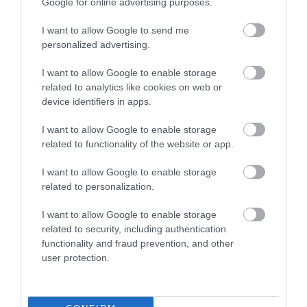
Google for online advertising purposes.
ραγοειδής χιτώνας λέγεται και
αγγειώδης χιτώνας και είναι το
I want to allow Google to send me
μεσαίο από τα τρία στρώματα του
personalized advertising.
ματιού (ανατομικά αποτελείται από
I want to allow Google to enable storage
την ίριδα, το ακτινωτό σώμα και τον
related to analytics like cookies on web or
device identifiers in apps.
χοριοειδή χιτώνα του ματιού).
I want to allow Google to enable storage
Όσοι έχουν κάνει εγχείρηση
related to functionality of the website or app.
καταρράκτη. Κατά την εγχείρηση αυτή
I want to allow Google to enable storage
αφαιρείται ο θολωμένος φυσικός
related to personalization.
φακός του ματιού και αντικαθίσταται
I want to allow Google to enable storage
από τεχνητό φακό. Δίχως τον φυσικό
related to security, including authentication
φακό το μάτι είναι περισσότερο
functionality and fraud prevention, and other
εκτεθειμένο στην υπεριώδη
user protection.
ακτινοβολία του ηλίου, ιδιαίτερα αν
ο τεχνητός φακός που έχει