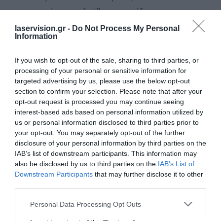
αφήνουμε ελεύθερα να παίζουν σε
υπαίθριους χώρους. Μάλιστα έχει
laservision.gr -
Do Not Process My Personal
Information
υπολογιστεί ότι η ετήσια έκθεση των
παιδιών στην ηλιακή ακτινοβολία
If you wish to opt-out of the sale, sharing to third parties, or
είναι τριπλάσια απ’ ό,τι των
processing of your personal or sensitive information for
targeted advertising by us, please use the below opt-out
ενηλίκων. Δυστυχώς όμως μόλις το
section to confirm your selection. Please note that after your
5% των ενηλίκων αναφέρουν ότι τα
opt-out request is processed you may continue seeing
interest-based ads based on personal information utilized by
παιδιά τους φορούν πάντοτε γυαλιά
us or personal information disclosed to third parties prior to
ηλίου, ενώ το 15% παραδέχονται ότι
your opt-out. You may separately opt-out of the further
δεν φοράνε στα παιδιά τους ούτε καν
disclosure of your personal information by third parties on the
IAB’s list of downstream participants. This information may
καπέλο. Χωρίς την κατάλληλη
also be disclosed by us to third parties on the
IAB’s List of
προστασία, όμως, τα παιδιά
Downstream Participants
that may further disclose it to other
third parties.
διατρέχουν μεγάλο κίνδυνο
Please note that this website/app uses one or more Google
οφθαλμοπάθειας εξαιτίας του ήλιου
Personal Data Processing Opt Outs
services and may gather and store information including but
επειδή οι φακοί των ματιών τους