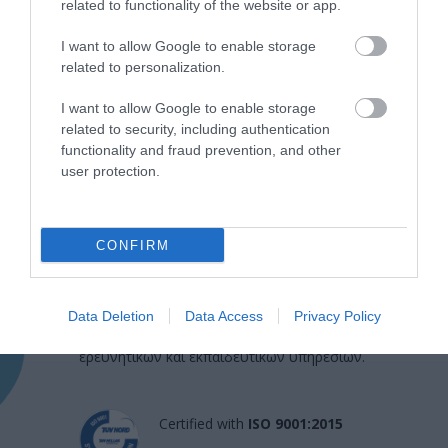
related to functionality of the website or app.
I want to allow Google to enable storage
related to personalization.
I want to allow Google to enable storage
related to security, including authentication
functionality and fraud prevention, and other
user protection.
Η Μονάδα Ημερήσιας Νοσηλείας (Μ.Η.Ν)
CONFIRM
Laservision, με 30ετή πορεία,
δραστηριοποιείται σε ένα ευρύ πεδίο
Data Deletion
Data Access
Privacy Policy
διαγνωστικών, θεραπευτικών,
ερευνητικών και εκπαιδευτικών υπηρεσιών.
Certified with
ISO 9001:2015