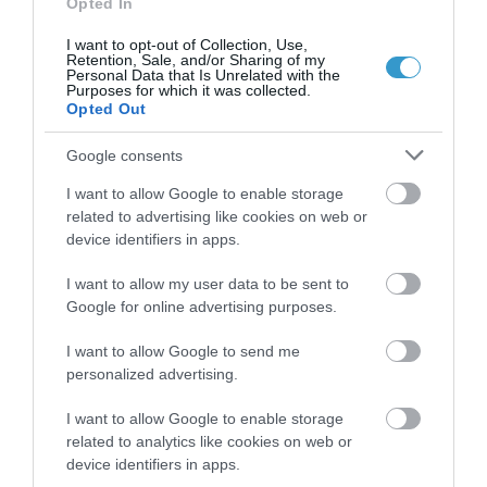
Opted In
γενετική μετάλλαξη που συνέβη πριν
από 6.000 έως 10.000 χρόνια και
I want to opt-out of Collection, Use,
Retention, Sale, and/or Sharing of my
ευθύνεται για το χρώμα των ματιών
Personal Data that Is Unrelated with the
Purposes for which it was collected.
όλων των γαλανομάτηδων που ζουν
Opted Out
σήμερα στη Γη! Τα υπολειπόμενα
Google consents
γονίδια που καθορίζουν το χρώμα
I want to allow Google to enable storage
των ματιών, όπως το μπλε και το
related to advertising like cookies on web or
πράσινο, μπορεί να παραμείνουν
device identifiers in apps.
ανενεργά για αρκετές γενιές πριν
I want to allow my user data to be sent to
επανεμφανιστούν σε ένα άτομο.
Google for online advertising purposes.
9. Δεν μπορούν να
I want to allow Google to send me
personalized advertising.
μεταμοσχευθούν.
Προς το παρόν
δεν είναι δυνατή η μεταμόσχευση
I want to allow Google to enable storage
οφθαλμών που θα αποκαταστήσει την
related to analytics like cookies on web or
device identifiers in apps.
όραση τυφλών ανθρώπων, διότι το