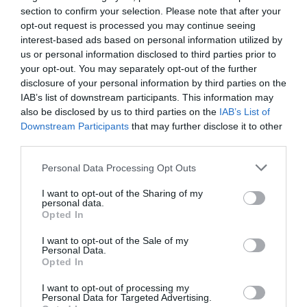
μελανίνη.
Η μελανίνη είναι η
section to confirm your selection. Please note that after your
χρωστική ουσία που δίνει στο δέρμα
opt-out request is processed you may continue seeing
interest-based ads based on personal information utilized by
και στα εξαρτήματά του (μαλλιά,
us or personal information disclosed to third parties prior to
φρύδια κ.λπ.) το χρώμα τους. Όταν η
your opt-out. You may separately opt-out of the further
disclosure of your personal information by third parties on the
μελανίνη είναι άφθονη στα μάτια,
IAB’s list of downstream participants. This information may
αυτά γίνονται καφέ αλλά όταν είναι
also be disclosed by us to third parties on the
IAB’s List of
λιγοστή γίνονται γαλάζια. Αν, πάντως,
Downstream Participants
that may further disclose it to other
third parties.
έχετε γαλάζια μάτια διαθέτετε έναν
Please note that this website/app uses one or more Google
κοινό απόγονο με κάθε άλλο
Personal Data Processing Opt Outs
services and may gather and store information including but
γαλανομάτη κάτοικο του πλανήτη,
not limited to your visit or usage behaviour. You may click to
I want to opt-out of the Sharing of my
personal data.
grant or deny consent to Google and its third-party tags to
σύμφωνα επιστήμονες του
Opted In
use your data for below specified purposes in below Google
Πανεπιστημίου της Κοπεγχάγης. Σε
consent section.
I want to opt-out of the Sale of my
μελέτη που είχαν δημοσιεύσει το
Personal Data.
Opted In
2008 στο επιστημονικό περιοδικό
I want to opt-out of processing my
Human Genetics είχαν εντοπίσει μια
Personal Data for Targeted Advertising.