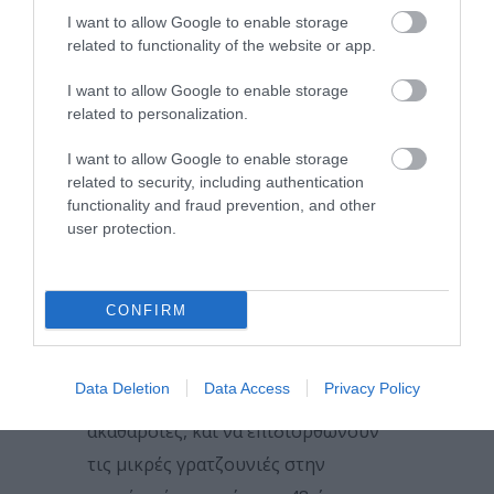
οπτικό νεύρο είναι πάρα πολύ
I want to allow Google to enable storage
related to functionality of the website or app.
πολύπλοκο και ευαίσθητο
(υπολογίζεται ότι διαθέτει πάνω από
I want to allow Google to enable storage
related to personalization.
1 εκατομμύριο νευρικές ίνες που
συνδέουν το μάτι με το κέντρο της
I want to allow Google to enable storage
related to security, including authentication
όρασης στον εγκέφαλο). Επιπλέον, οι
functionality and fraud prevention, and other
επιστήμονες δεν έχουν βρει τρόπο
user protection.
να δημιουργούν στο εργαστήριο υγιή
αμφιβληστροειδικά κύτταρα
CONFIRM
10. Επουλώνονται πολύ γρήγορα.
Τα μάτια έχουν την ικανότητα να
Data Deletion
Data Access
Privacy Policy
διηθούν την σκόνη και τις
ακαθαρσίες, και να επιδιορθώνουν
τις μικρές γρατζουνιές στην