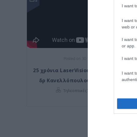
I want 
I want t
web or d
I want t
or app.
I want t
Posted on 30 Δεκ 2024
25 χρόνια LaserVision: συνέντευξη του
I want t
authenti
δρ Κανελλόπουλου στο Next Deal
Τηλεοπτικές Συνεντεύξεις