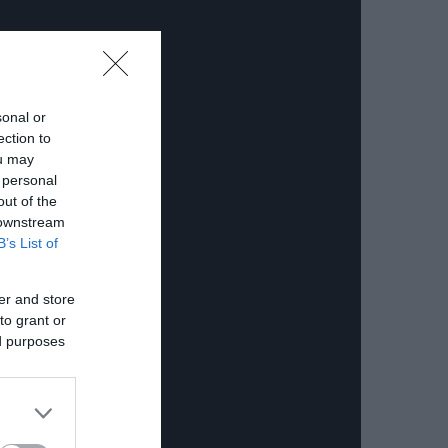
sonal or
ection to
ou may
 personal
out of the
 downstream
B’s List of
er and store
to grant or
ed purposes