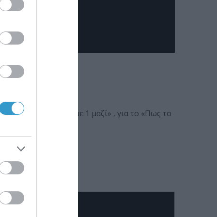
ου Χαριτάτου «10 με 1 μαζί» , για το «Πως το