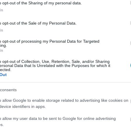
o opt-out of the Sharing of my personal data.
In
o opt-out of the Sale of my Personal Data.
In
to opt-out of processing my Personal Data for Targeted
ing.
In
 και τον αστιγματισμό
o opt-out of Collection, Use, Retention, Sale, and/or Sharing
ersonal Data that Is Unrelated with the Purposes for which it
λος μιλάει στην εκπομπή του Γιώργου Καραμέρου και Σπύρ
lected.
Out
 αστιγματισμό».
consents
o allow Google to enable storage related to advertising like cookies on
evice identifiers in apps.
o allow my user data to be sent to Google for online advertising
s.