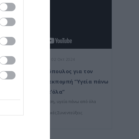
Posted on 02 Οκτ 2024
Ο δρ Κανελλόπουλος για τον
καταρράκτη στην εκπομπή “Υγεία πάνω
απ’όλα”
,
,
καταρράκτης
όραση
υγεία πάνω από όλα
Τηλεοπτικές Συνεντεύξεις