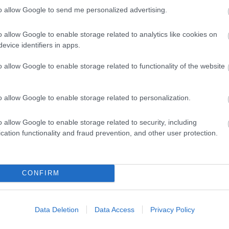
to allow Google to send me personalized advertising.
o allow Google to enable storage related to analytics like cookies on
evice identifiers in apps.
o allow Google to enable storage related to functionality of the website
o allow Google to enable storage related to personalization.
Posted on 03 Οκτ 2024
Μυωπία: Όσα πρέπει να γνωρίζετε
o allow Google to enable storage related to security, including
,
,
cation functionality and fraud prevention, and other user protection.
laser μυωπίας
λειζερ μυωπίας
μυωπία
Τηλεοπτικές Συνεντεύξεις
CONFIRM
Data Deletion
Data Access
Privacy Policy