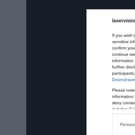
laservisio
If you wish 
sensitive in
confirm you
continue se
information 
further disc
participants
Downstream 
Please note
information 
deny consent
in below Go
Persona