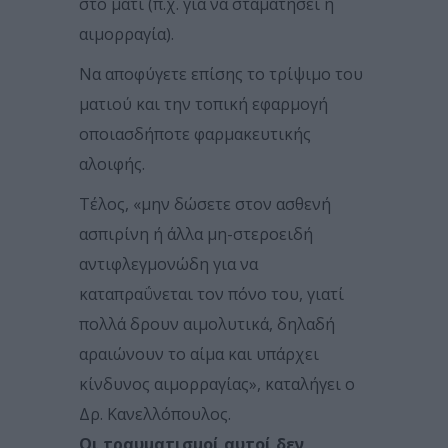
στο μάτι (π.χ. για να σταματήσει η
αιμορραγία).
Να αποφύγετε επίσης το τρίψιμο του
ματιού και την τοπική εφαρμογή
οποιασδήποτε φαρμακευτικής
αλοιφής.
Τέλος, «μην δώσετε στον ασθενή
ασπιρίνη ή άλλα μη-στεροειδή
αντιφλεγμονώδη για να
καταπραΰνεται τον πόνο του, γιατί
πολλά δρουν αιμολυτικά, δηλαδή
αραιώνουν το αίμα και υπάρχει
κίνδυνος αιμορραγίας», καταλήγει ο
Δρ. Κανελλόπουλος.
Οι τραυματισμοί αυτοί δεν