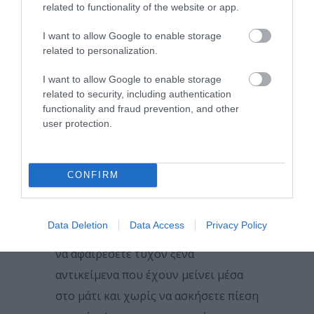
related to functionality of the website or app.
* Μην μεταφέρετε δυναμιτάκια
στην τσέπη σας
και μην τα πετάτε
I want to allow Google to enable storage
related to personalization.
σε άλλα άτομα.
I want to allow Google to enable storage
Εάν παρ’ όλα αυτά συμβεί
related to security, including authentication
τραυματισμός στο μάτι, καλύψτε το
functionality and fraud prevention, and other
user protection.
απαλά με ένα καθαρό πανί και
μεταφέρετε αμέσως τον ασθενή στα
επείγοντα του πλησιέστερου
CONFIRM
νοσοκομείου ή στον γιατρό, χωρίς να
προσπαθήσετε να καθαρίσετε το
Data Deletion
Data Access
Privacy Policy
τραύμα, χωρίς
να αφαιρέσετε τυχόν ξένα
αντικείμενα που έχουν μείνει μέσα
στο μάτι και χωρίς να ασκήσετε πίεση