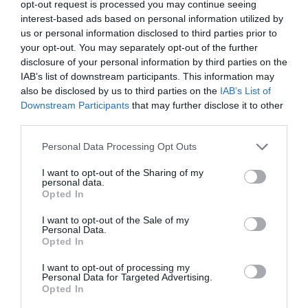
opt-out request is processed you may continue seeing
Όσοι επιμένουν να αγοράζουν και
interest-based ads based on personal information utilized by
να χρησιμοποιούν κροτίδες,
us or personal information disclosed to third parties prior to
your opt-out. You may separately opt-out of the further
βεγγαλικά και πυροτεχνήματα
disclosure of your personal information by third parties on the
παρότι δεν είναι επαγγελματίες,
IAB’s list of downstream participants. This information may
also be disclosed by us to third parties on the
IAB’s List of
πρέπει να προσέχουν τα εξής:
Downstream Participants
that may further disclose it to other
third parties.
* Μην αφήνετε τα μικρά παιδιά να
τα πλησιάζουν.
Δεν είναι ασφαλή
Please note that this website/app uses one or more Google
Personal Data Processing Opt Outs
services and may gather and store information including but
ούτε καν τα είδη που βγάζουν σπίθες
not limited to your visit or usage behaviour. You may click to
I want to opt-out of the Sharing of my
personal data.
χωρίς να προηγηθεί ιδιαίτερη έκρηξη
grant or deny consent to Google and its third-party tags to
Opted In
use your data for below specified purposes in below Google
(sparklers).
consent section.
I want to opt-out of the Sale of my
* Να φοράτε πάντοτε
Personal Data.
Opted In
προστατευτικά γυαλιά
πριν
ανάψετε τα πυροτεχνήματα.
I want to opt-out of processing my
Personal Data for Targeted Advertising.
* Βεβαιωθείτε ότι βρίσκεστε
Opted In
μακριά από τον κόσμο και μακριά