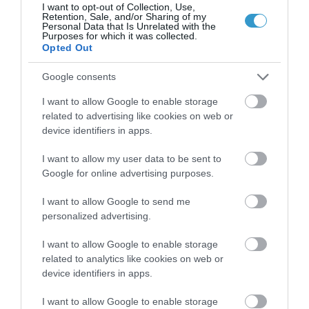
I want to opt-out of Collection, Use,
Retention, Sale, and/or Sharing of my
από εύφλεκτα υλικά
(π.χ. ξερά
Personal Data that Is Unrelated with the
Purposes for which it was collected.
χόρτα) όταν θα πετάξετε το
Opted Out
πυροτέχνημά σας.
Google consents
* Να ανάβετε ένα πυροτέχνημα
I want to allow Google to enable storage
κάθε φορά και να περιμένετε να
related to advertising like cookies on web or
σβήσει
πριν περάσετε στο επόμενο. *
device identifiers in apps.
Μην προσπαθείτε να ξανανάψετε ένα
I want to allow my user data to be sent to
πυροτέχνημα επειδή νομίζετε ότι δεν
Google for online advertising purposes.
έκανε καλή έκρηξη.
I want to allow Google to send me
personalized advertising.
* Μην πετάτε τα πυροτεχνήματα
προς την κατεύθυνση του κόσμου
I want to allow Google to enable storage
related to analytics like cookies on web or
και των σπιτιών, αλλά προς σημεία
device identifiers in apps.
όπου είναι απίθανο να βρίσκονται
I want to allow Google to enable storage
άνθρωποι και ζώα.