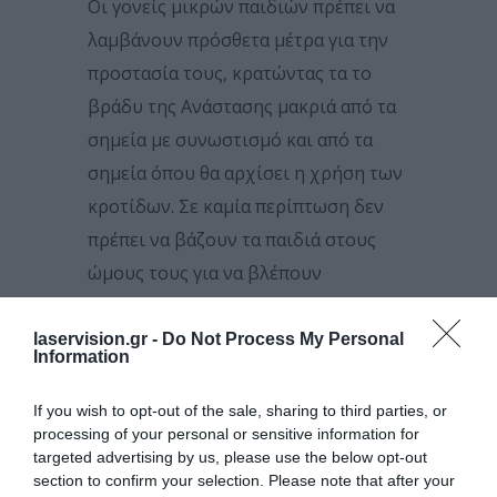
Οι γονείς μικρών παιδιών πρέπει να
λαμβάνουν πρόσθετα μέτρα για την
προστασία τους, κρατώντας τα το
βράδυ της Ανάστασης μακριά από τα
σημεία με συνωστισμό και από τα
σημεία όπου θα αρχίσει η χρήση των
κροτίδων. Σε καμία περίπτωση δεν
πρέπει να βάζουν τα παιδιά στους
ώμους τους για να βλέπουν
καλύτερα, ούτε να τους δίνουν
αναμμένα κεριά (είναι εύκολο να
laservision.gr -
Do Not Process My Personal
Information
κάψουν κατά λάθος άλλα παιδάκια
που θα βρίσκονται δίπλα τους,
If you wish to opt-out of the sale, sharing to third parties, or
processing of your personal or sensitive information for
βάζοντας φωτιά στα ρούχα ή και στα
targeted advertising by us, please use the below opt-out
μαλλιά τους ακόμα).
section to confirm your selection. Please note that after your