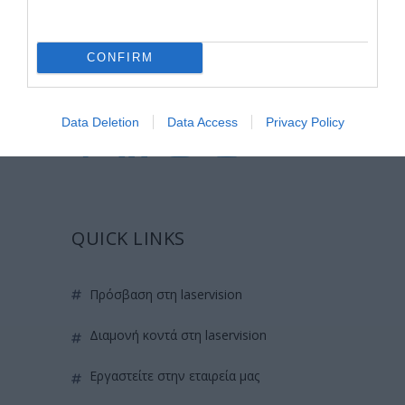
Certified with
ISO 9001:2015
CONFIRM
Data Deletion
Data Access
Privacy Policy
QUICK LINKS
πρόσβαση στη laservision
διαμονή κοντά στη laservision
εργαστείτε στην εταιρεία μας