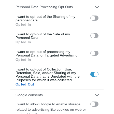
Please note that this website/app uses one or more Google
Personal Data Processing Opt Outs
services and may gather and store information including but
not limited to your visit or usage behaviour. You may click to
I want to opt-out of the Sharing of my
personal data.
grant or deny consent to Google and its third-party tags to
Opted In
use your data for below specified purposes in below Google
consent section.
I want to opt-out of the Sale of my
Personal Data.
Opted In
I want to opt-out of processing my
Personal Data for Targeted Advertising.
Opted In
I want to opt-out of Collection, Use,
Posted on 04 Μαρ 2021
Retention, Sale, and/or Sharing of my
Personal Data that Is Unrelated with the
Purposes for which it was collected.
Η τεχνολογία Ray Tracing στις
Opted Out
οφθαλμολογικές επεμβάσεις
Google consents
,
μυωπία
τεχνητή νοημοσύνη
I want to allow Google to enable storage
,
Μη κατηγοριοποιημένο
Νέα
related to advertising like cookies on web or