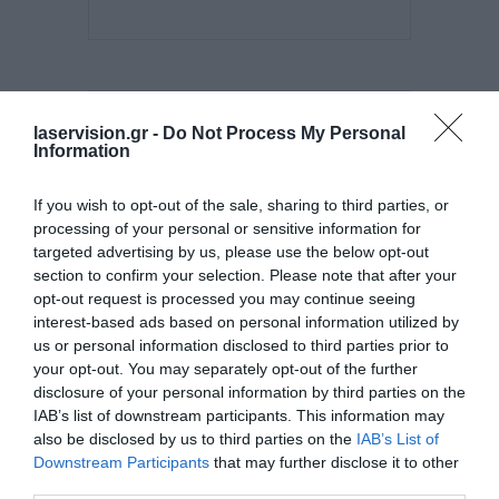
laservision.gr -
Do Not Process My Personal
Information
If you wish to opt-out of the sale, sharing to third parties, or
processing of your personal or sensitive information for
targeted advertising by us, please use the below opt-out
section to confirm your selection. Please note that after your
opt-out request is processed you may continue seeing
Posted on 08 Μαρ 2021
interest-based ads based on personal information utilized by
us or personal information disclosed to third parties prior to
Μπορεί η διόρθωση με laser
your opt-out. You may separately opt-out of the further
να βοηθήσει σε πάνω από μία
disclosure of your personal information by third parties on the
IAB’s list of downstream participants. This information may
πάθηση των ματιών?
also be disclosed by us to third parties on the
IAB’s List of
,
Μη κατηγοριοποιημένο
Downstream Participants
that may further disclose it to other
third parties.
Τηλεοπτικές Συνεντεύξεις