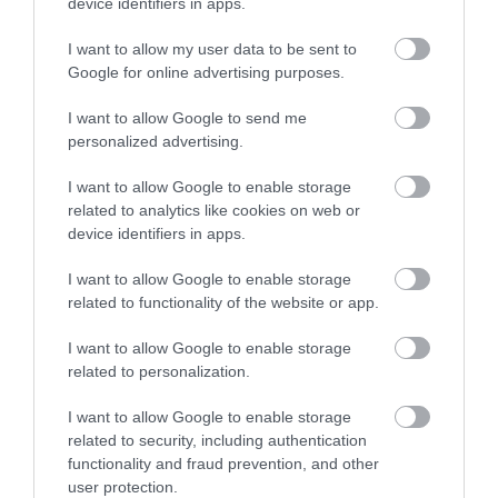
device identifiers in apps.
I want to allow my user data to be sent to
Google for online advertising purposes.
I want to allow Google to send me
personalized advertising.
I want to allow Google to enable storage
related to analytics like cookies on web or
device identifiers in apps.
I want to allow Google to enable storage
related to functionality of the website or app.
I want to allow Google to enable storage
Η Μονάδα Ημερήσιας Νοσηλείας (Μ.Η.Ν)
related to personalization.
Laservision, με 30ετή πορεία,
I want to allow Google to enable storage
δραστηριοποιείται σε ένα ευρύ πεδίο
related to security, including authentication
διαγνωστικών, θεραπευτικών,
functionality and fraud prevention, and other
user protection.
ερευνητικών και εκπαιδευτικών υπηρεσιών.