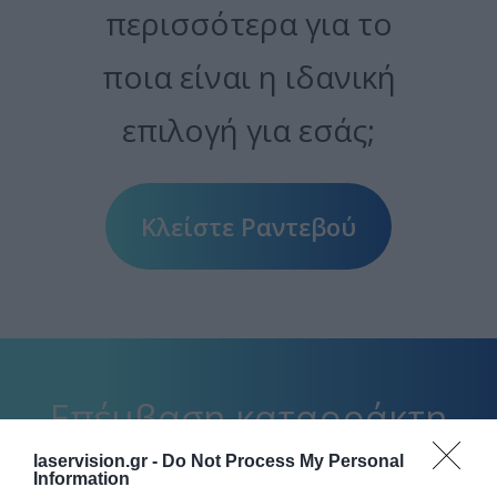
περισσότερα για το
ποια είναι η ιδανική
επιλογή για εσάς;
Κλείστε Ραντεβού
Επέμβαση καταρράκτη
με την εξειδίκευση της
laservision.gr -
Do Not Process My Personal
Information