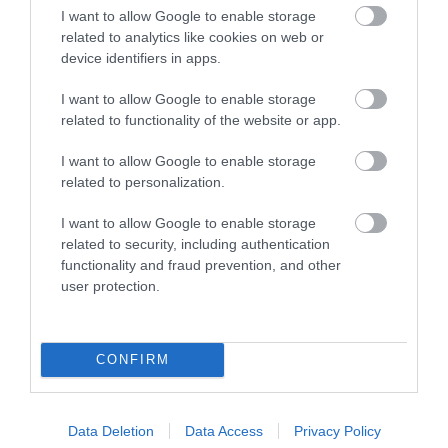
I want to allow Google to enable storage
related to analytics like cookies on web or
device identifiers in apps.
I want to allow Google to enable storage
Πρωτοπορίες της
related to functionality of the website or app.
LaserVision
I want to allow Google to enable storage
related to personalization.
2017
: Χρήση της τοπογραφίας
I want to allow Google to enable storage
related to security, including authentication
κερατοειδή για τον ορισμό του
functionality and fraud prevention, and other
αστιγματισμού και του άξονά
user protection.
του στη χρήση αστιγματικών
ενδοφακών
CONFIRM
2016
: Πρωτοποριακοί
εξατομικευμένοι υπολογισμοί
Data Deletion
Data Access
Privacy Policy
του ενδοφακού για την απόδοση