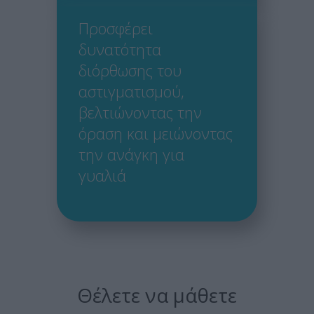
Προσφέρει
δυνατότητα
διόρθωσης του
αστιγματισμού,
βελτιώνοντας την
όραση και μειώνοντας
την ανάγκη για
γυαλιά
Θέλετε να μάθετε