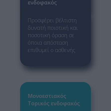
ενδοφακός
Προσφέρει βέλτιστη
δυνατή ποιοτική και
ποσοτική όραση σε
όποια απόσταση
επιθυμεί ο ασθενής
Μονοεστιακός
Τορικός ενδοφακός