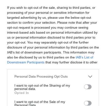
LaserVision
If you wish to opt-out of the sale, sharing to third parties, or
processing of your personal or sensitive information for
targeted advertising by us, please use the below opt-out
section to confirm your selection. Please note that after your
opt-out request is processed you may continue seeing
interest-based ads based on personal information utilized by
30 χρόνια εμπειρίας
us or personal information disclosed to third parties prior to
your opt-out. You may separately opt-out of the further
disclosure of your personal information by third parties on the
IAB’s list of downstream participants. This information may
Πάνω από 50.000 επεμβάσεις
also be disclosed by us to third parties on the
IAB’s List of
καταρράκτη
Downstream Participants
that may further disclose it to other
third parties.
Δυνατότητα τοποθέτησης
ενδοφακού για την απαλλαγή
Please note that this website/app uses one or more Google
Personal Data Processing Opt Outs
από τη χρήση διορθωτικών
services and may gather and store information including but
not limited to your visit or usage behaviour. You may click to
I want to opt-out of the Sharing of my
γυαλιών
personal data.
grant or deny consent to Google and its third-party tags to
Opted In
use your data for below specified purposes in below Google
Εξατομικευμένος ενδελεχής
consent section.
I want to opt-out of the Sale of my
προεγχειρητικός έλεγχος (6
Personal Data.