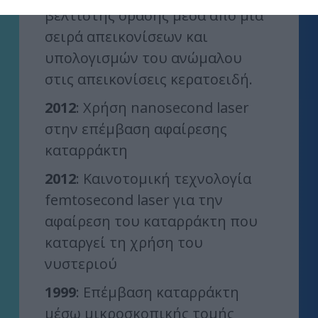
βέλτιστης όρασης μέσα από μια
σειρά απεικονίσεων και
υπολογισμών του ανώμαλου
στις απεικονίσεις κερατοειδή.
2012
: Χρήση nanosecond laser
στην επέμβαση αφαίρεσης
καταρράκτη
2012
: Καινοτομική τεχνολογία
femtosecond laser για την
αφαίρεση του καταρράκτη που
καταργεί τη χρήση του
νυστεριού
1999
: Επέμβαση καταρράκτη
μέσω μικροσκοπικής τομής