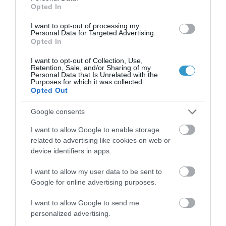
διαφορετικές μετρήσεις)
Opted In
Ιατροτεχνολογικός
I want to opt-out of processing my
Personal Data for Targeted Advertising.
εξοπλισμός τεχνολογίας
Opted In
αιχμής
I want to opt-out of Collection, Use,
Retention, Sale, and/or Sharing of my
Personal Data that Is Unrelated with the
Purposes for which it was collected.
Κλείστε Ραντεβού
Opted Out
Google consents
I want to allow Google to enable storage
H ομάδα μας είναι γνωστή σε παγκόσμιο
related to advertising like cookies on web or
device identifiers in apps.
επίπεδο για τις καινοτομίες που έχει
εφαρμόσει στη βελτίωση της ασφάλειας
I want to allow my user data to be sent to
Google for online advertising purposes.
και της αποτελεσματικότητας της
επέμβασης καταρράκτη, κυρίως με
I want to allow Google to send me
personalized advertising.
τεχνικές laser.