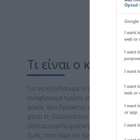
Opted 
Google 
I want t
web or d
I want t
Τι είναι ο καταρρά
purpose
I want 
I want t
Για να εξηγήσουμε τι είναι ο καταρράκτ
web or d
αναφέρουμε πρώτα ότι στη διάρκεια της
φακός που βρίσκεται εντός του οφθαλμο
I want t
or app.
χάνει τη διαύγειά του. Όταν αυτή η αδι
γίνεται συμπτωματική, κατά την έκτη κα
I want t
ζωής, τότε λέμε ότι εμφανίζεται καταρρ
I want t