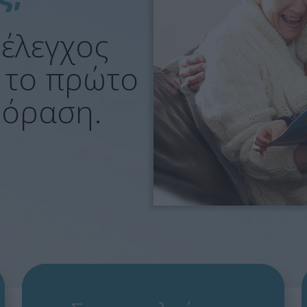
 έλεγχος
 το πρώτο
 όραση.