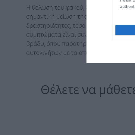
Η θόλωση του φακού, λόγω καταρράκτη,
authenti
σημαντική μείωση της όρασης στις καθ
δραστηριότητες, τόσο κοντά όσο και μα
συμπτώματα είναι συνήθως εμφανή κατ
βράδυ, όπου παρατηρείται ιδιαίτερη δ
αυτοκινήτων με τα οποία διασταυρωνό
Θέλετε να μάθετε