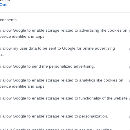
Out
Κλείστε Ραντεβού
consents
o allow Google to enable storage related to advertising like cookies on
evice identifiers in apps.
o allow my user data to be sent to Google for online advertising
κτης ματιών;
s.
to allow Google to send me personalized advertising.
o allow Google to enable storage related to analytics like cookies on
ης ματιών πρέπει να
evice identifiers in apps.
 ζωής μας, ο φυσικός
ύ αρχίζει σταδιακά να
o allow Google to enable storage related to functionality of the website
αφάνεια αρχίζει να
ι έβδομη δεκαετία της
o allow Google to enable storage related to personalization.
άκτης.
o allow Google to enable storage related to security, including