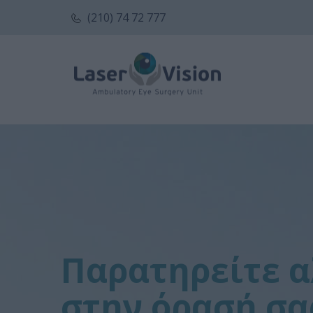
(210) 74 72 777
Παρατηρείτε α
στην όρασή σα