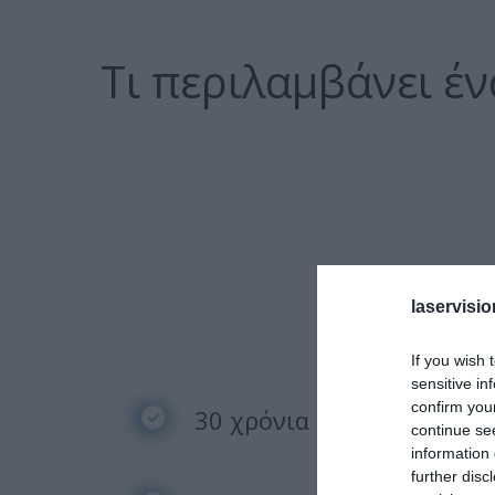
Τι περιλαμβάνει έ
laservisio
If you wish 
sensitive in
confirm you
30 χρόνια εμπειρίας
continue se
information 
further disc