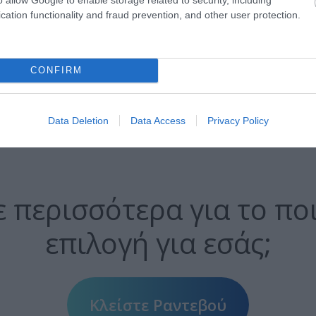
 μπορεί να προκαλέσει
cation functionality and fraud prevention, and other user protection.
ημερινές
κριά. Τα πρώτα
CONFIRM
ά την οδήγηση το
υσκολία στα φώτα των
μαστε.
Data Deletion
Data Access
Privacy Policy
 περισσότερα για το ποι
επιλογή για εσάς;
Κλείστε Ραντεβού