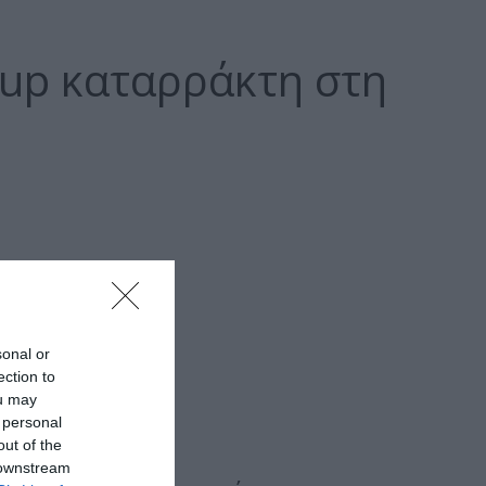
 up καταρράκτη στη
sonal or
ection to
ou may
 personal
ρίας
out of the
 downstream