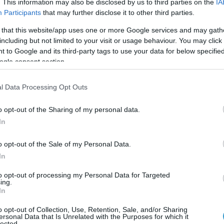
Δυνατότητα τοπ
σεις καταρράκτη
. This information may also be disclosed by us to third parties on the
IA
απαλλαγή από τ
Participants
that may further disclose it to other third parties.
 ενδοφακού για την
 that this website/app uses one or more Google services and may gath
Εξατομικευμένο
including but not limited to your visit or usage behaviour. You may click 
διορθωτικών
έλεγχος (6 διαφ
 to Google and its third-party tags to use your data for below specifi
ogle consent section.
Ιατροτεχνολογι
ής προεγχειρητικός
αιχμής
l Data Processing Opt Outs
μετρήσεις)
Πάνω από 50.00
o opt-out of the Sharing of my personal data.
ισμός τεχνολογίας
In
o opt-out of the Sale of my Personal Data.
In
to opt-out of processing my Personal Data for Targeted
ing.
In
o opt-out of Collection, Use, Retention, Sale, and/or Sharing
ersonal Data that Is Unrelated with the Purposes for which it
lected.