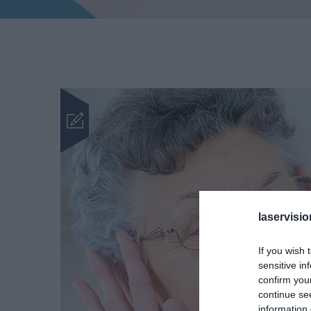
laservisio
If you wish 
sensitive in
confirm you
continue se
information 