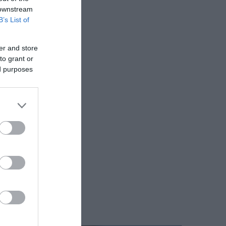
 downstream
B’s List of
er and store
to grant or
ed purposes