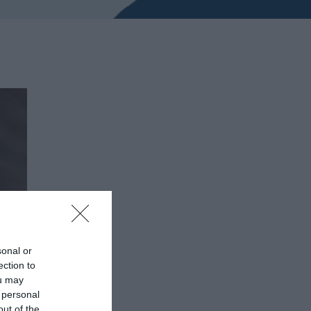
sonal or
ection to
ou may
 personal
out of the