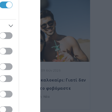
Posted on 09 Ιούν 2026
Laser μυωπίας το καλοκαίρι: Γιατί δεν
πρέπει να το φοβόμαστε
Νέα