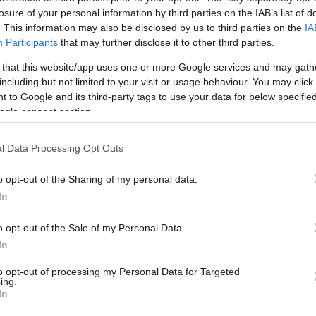
losure of your personal information by third parties on the IAB’s list of
. This information may also be disclosed by us to third parties on the
IA
Participants
that may further disclose it to other third parties.
 that this website/app uses one or more Google services and may gath
including but not limited to your visit or usage behaviour. You may click 
 to Google and its third-party tags to use your data for below specifi
ogle consent section.
l Data Processing Opt Outs
φοβίζει πια
o opt-out of the Sharing of my personal data.
ΕΝ ΦΟΒΊΖΕΙ ΠΙΑ
In
o opt-out of the Sale of my Personal Data.
In
to opt-out of processing my Personal Data for Targeted
ing.
In