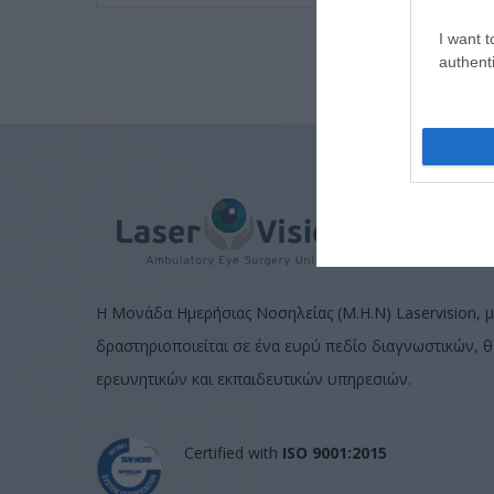
I want t
authenti
Η Μονάδα Ημερήσιας Νοσηλείας (Μ.Η.Ν) Laservision, μ
δραστηριοποιείται σε ένα ευρύ πεδίο διαγνωστικών, 
ερευνητικών και εκπαιδευτικών υπηρεσιών.
Certified with
ISO 9001:2015