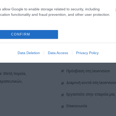
o allow Google to enable storage related to security, including
cation functionality and fraud prevention, and other user protection.
CONFIRM
Data Deletion
Data Access
Privacy Policy
QUICK LINKS
πρόσβαση στη laservision
ε 30ετή πορεία,
θεραπευτικών,
διαμονή κοντά στη laservisio
εργαστείτε στην εταιρεία μας
επικοινωνία