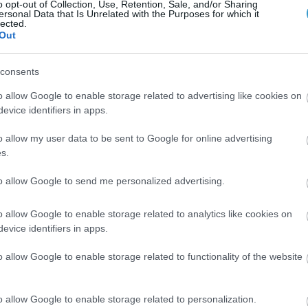
o opt-out of Collection, Use, Retention, Sale, and/or Sharing
ersonal Data that Is Unrelated with the Purposes for which it
lected.
Out
consents
o allow Google to enable storage related to advertising like cookies on
evice identifiers in apps.
o allow my user data to be sent to Google for online advertising
s.
Posted on 29 Ιούν 2026
to allow Google to send me personalized advertising.
Ωχρά κηλίδα: Γιατί το καλοκαίρι είναι
η πιο επικίνδυνη εποχή για τα μάτια;
o allow Google to enable storage related to analytics like cookies on
evice identifiers in apps.
Νέα
o allow Google to enable storage related to functionality of the website
o allow Google to enable storage related to personalization.