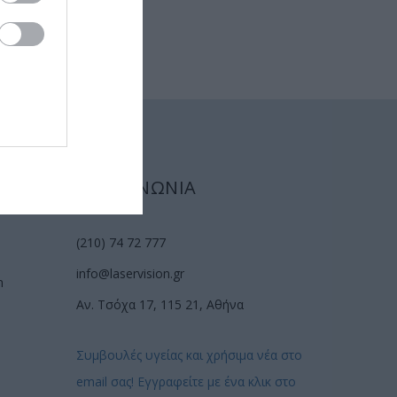
ΕΠΙΚΟΙΝΩΝΙΑ
(210) 74 72 777
info@laservision.gr
n
Αν. Τσόχα 17, 115 21, Αθήνα
Συμβουλές υγείας και χρήσιμα νέα στο
email σας! Εγγραφείτε με ένα κλικ στο