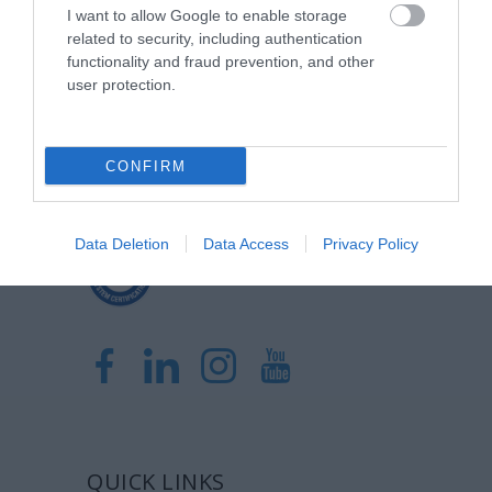
I want to allow Google to enable storage
related to security, including authentication
Η Μονάδα Ημερήσιας Νοσηλείας (Μ.Η.Ν)
functionality and fraud prevention, and other
Laservision, με 30ετή πορεία,
user protection.
δραστηριοποιείται σε ένα ευρύ πεδίο
διαγνωστικών, θεραπευτικών,
CONFIRM
ερευνητικών και εκπαιδευτικών υπηρεσιών.
Data Deletion
Data Access
Privacy Policy
Certified with
ISO 9001:2015
QUICK LINKS