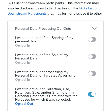
IAB’s list of downstream participants. This information may
καλοκαίρι είναι η πιο
also be disclosed by us to third parties on the
IAB’s List of
Downstream Participants
that may further disclose it to other
επικίνδυνη εποχή για τα
third parties.
μάτια;
Please note that this website/app uses one or more Google
Personal Data Processing Opt Outs
Νέα
services and may gather and store information including but
not limited to your visit or usage behaviour. You may click to
I want to opt-out of the Sharing of my
personal data.
grant or deny consent to Google and its third-party tags to
Opted In
use your data for below specified purposes in below Google
consent section.
I want to opt-out of the Sale of my
Personal Data.
Opted In
I want to opt-out of processing my
Personal Data for Targeted Advertising.
Opted In
I want to opt-out of Collection, Use,
Retention, Sale, and/or Sharing of my
Personal Data that Is Unrelated with the
Purposes for which it was collected.
Opted Out