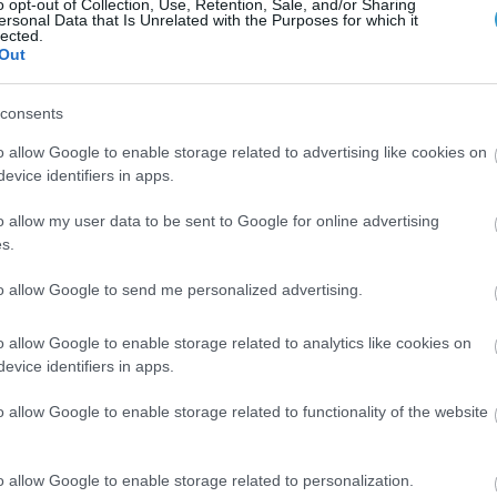
o opt-out of Collection, Use, Retention, Sale, and/or Sharing
ersonal Data that Is Unrelated with the Purposes for which it
lected.
Out
consents
o allow Google to enable storage related to advertising like cookies on
evice identifiers in apps.
o allow my user data to be sent to Google for online advertising
s.
Posted on 29 Ιούν 2026
to allow Google to send me personalized advertising.
Ωχρά κηλίδα: Γιατί το καλοκαίρι είναι
η πιο επικίνδυνη εποχή για τα μάτια;
o allow Google to enable storage related to analytics like cookies on
evice identifiers in apps.
Νέα
o allow Google to enable storage related to functionality of the website
o allow Google to enable storage related to personalization.