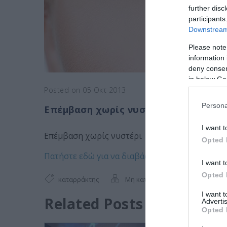
further disc
participants
Downstream 
Please note
information 
deny consent
in below Go
Posted on 05 Οκτ 2013
Persona
Επέμβαση χωρίς νυστέρι
I want t
Επέμβαση χωρίς νυστέρι
Opted 
Πατήστε εδώ για να διαβάσετε το PDF
I want t
Opted 
,
καταρράκτης
Μη κατηγοριοποιημένο
Νέα
I want 
Related Posts
Advertis
Opted 