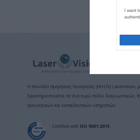
I want t
authenti
Η Μονάδα Ημερήσιας Νοσηλείας (Μ.Η.Ν) Laservision, μ
δραστηριοποιείται σε ένα ευρύ πεδίο διαγνωστικών, 
ερευνητικών και εκπαιδευτικών υπηρεσιών.
Certified with
ISO 9001:2015