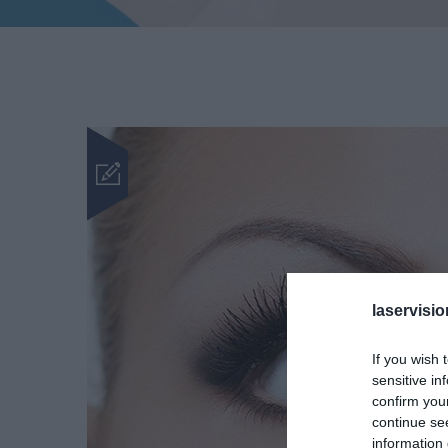
laservisio
If you wish 
sensitive in
confirm you
continue se
information 