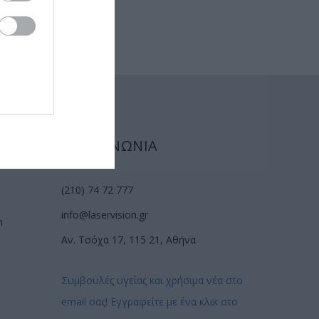
ΕΠΙΚΟΙΝΩΝΙΑ
(210) 74 72 777
info@laservision.gr
n
Αν. Τσόχα 17, 115 21, Αθήνα
Συμβουλές υγείας και χρήσιμα νέα στο
email σας! Εγγραφείτε με ένα κλικ στο