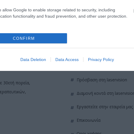
o allow Google to enable storage related to security, including
cation functionality and fraud prevention, and other user protection.
CONFIRM
Data Deletion
Data Access
Privacy Policy
QUICK LINKS
πρόσβαση στη laservision
ε 30ετή πορεία,
θεραπευτικών,
διαμονή κοντά στη laservisio
εργαστείτε στην εταιρεία μας
επικοινωνία
όροι χρήσης