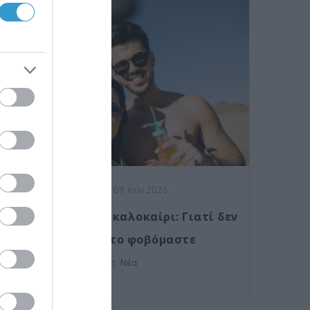
Posted on 09 Ιούν 2026
Laser μυωπίας το καλοκαίρι: Γιατί δεν
πρέπει να το φοβόμαστε
Νέα