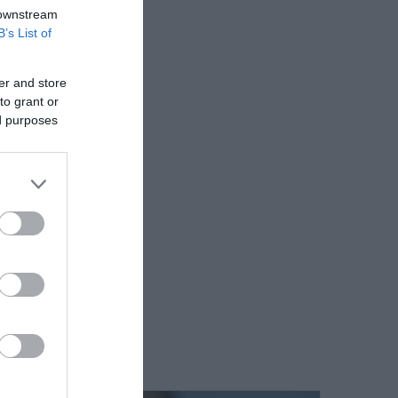
 downstream
B’s List of
er and store
to grant or
ed purposes