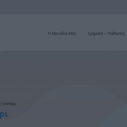
Η Μονάδα Μας
Τμήματα – Παθήσεις
 νυστέρι
ρι