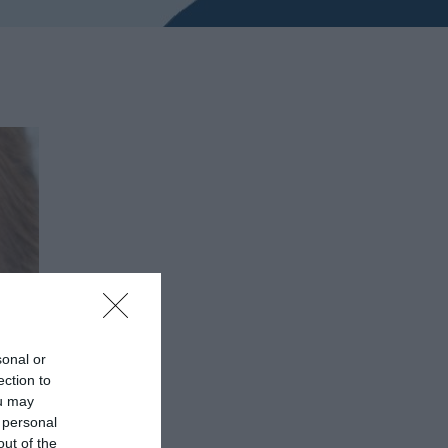
sonal or
ection to
ou may
 personal
out of the