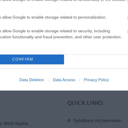
βοηθήσει σε πάνω από μία πάθηση των
ματιών?
o allow Google to enable storage related to personalization.
,
Μη κατηγοριοποιημένο
Τηλεοπτικές
Συνεντεύξεις
o allow Google to enable storage related to security, including
cation functionality and fraud prevention, and other user protection.
CONFIRM
Data Deletion
Data Access
Privacy Policy
QUICK LINKS
πρόσβαση στη laservision
ε 30ετή πορεία,