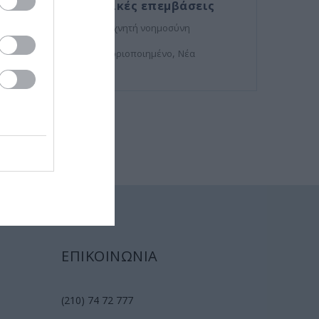
οφθαλμολογικές επεμβάσεις
,
μυωπία
τεχνητή νοημοσύνη
,
Μη κατηγοριοποιημένο
Νέα
ΕΠΙΚΟΙΝΩΝΙΑ
(210) 74 72 777