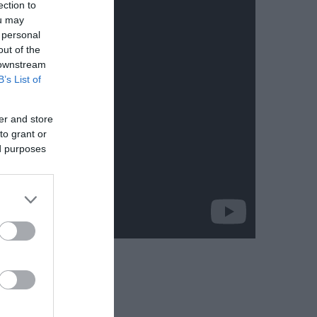
ection to
ou may
 personal
out of the
 downstream
B’s List of
er and store
to grant or
ed purposes