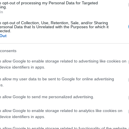
to opt-out of processing my Personal Data for Targeted
IOL.
ing.
In
o opt-out of Collection, Use, Retention, Sale, and/or Sharing
ersonal Data that Is Unrelated with the Purposes for which it
lected.
Out
consents
o allow Google to enable storage related to advertising like cookies on
evice identifiers in apps.
o allow my user data to be sent to Google for online advertising
s.
to allow Google to send me personalized advertising.
o allow Google to enable storage related to analytics like cookies on
Posted on 08 Μαρ 2021
evice identifiers in apps.
Μπορεί η διόρθωση με laser να
o allow Google to enable storage related to functionality of the website