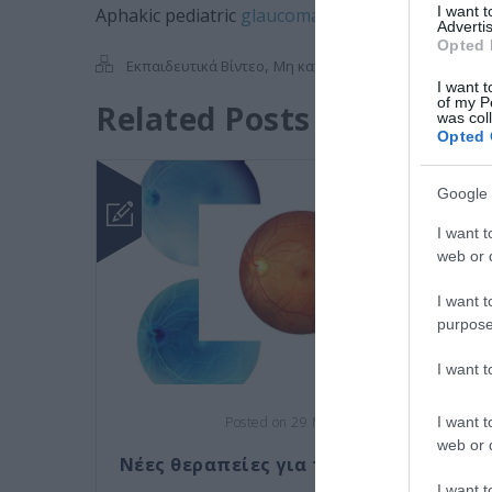
I want 
Aphakic pediatric
glaucoma
. Ahmed valve and 2 
Advertis
Opted 
,
Εκπαιδευτικά Βίντεο
Μη κατηγοριοποιημένο
I want t
of my P
Related Posts
was col
Opted 
Google 
I want t
web or d
I want t
purpose
I want 
I want t
Posted on 29 Μαρ 2021
web or d
Νέες θεραπείες για την εκφύλιση της
I want t