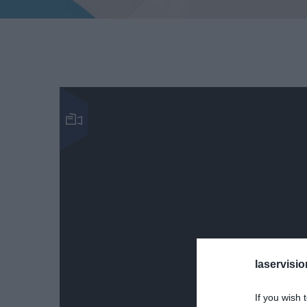
laservisio
If you wish 