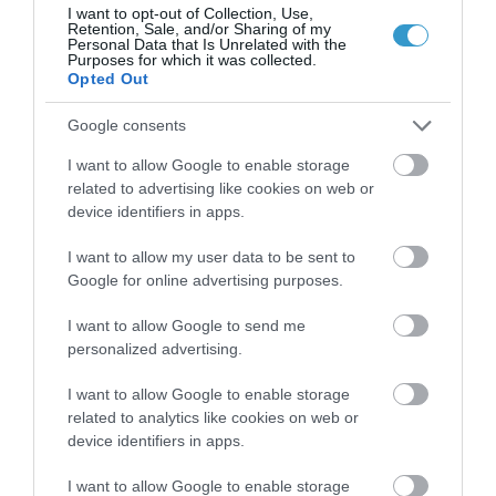
I want to opt-out of Collection, Use,
Retention, Sale, and/or Sharing of my
Personal Data that Is Unrelated with the
Purposes for which it was collected.
Opted Out
Google consents
I want to allow Google to enable storage
related to advertising like cookies on web or
device identifiers in apps.
I want to allow my user data to be sent to
Posted on 31 Οκτ 2013
Google for online advertising purposes.
Πώς θα προφυλάξετε τα
I want to allow Google to send me
μάτια σας από την
personalized advertising.
πολύωρη έκθεση στον Η/Υ;
I want to allow Google to enable storage
related to analytics like cookies on web or
ψηφιακές οθόνες
device identifiers in apps.
,
Μη κατηγοριοποιημένο
Νέα
I want to allow Google to enable storage