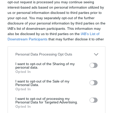
opt-out request is processed you may continue seeing
Νέα
interest-based ads based on personal information utilized by
us or personal information disclosed to third parties prior to
your opt-out. You may separately opt-out of the further
disclosure of your personal information by third parties on the
IAB’s list of downstream participants. This information may
also be disclosed by us to third parties on the
IAB’s List of
Downstream Participants
that may further disclose it to other
third parties.
Please note that this website/app uses one or more Google
Personal Data Processing Opt Outs
services and may gather and store information including but
not limited to your visit or usage behaviour. You may click to
I want to opt-out of the Sharing of my
personal data.
grant or deny consent to Google and its third-party tags to
Posted on 15 Μαρ 2014
Opted In
use your data for below specified purposes in below Google
Μήπως ο υπολογιστής σε
consent section.
I want to opt-out of the Sale of my
Personal Data.
αρρωσταίνει;
Opted In
,
οθόνες
ψηφιακές οθόνες
I want to opt-out of processing my
Personal Data for Targeted Advertising.
,
Opted In
Μη κατηγοριοποιημένο
Νέα