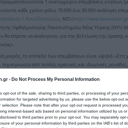
 πραγματοποιούνται 1 εκατομμύριο επεμβάσεις ετησίως (μί
ούνται κάθε χρόνο μόλις 70.000 έως 80.000 ανάλογες επεμ
ναστάσιος-Ι. Κανελλόπουλος
, MD (
https://www.laservision.g
γητής Οφθαλμολογίας Πανεπιστημίου Νέας Υόρκης (NYU Medi
υ θα έπρεπε να αναλογούν, για την βελτίωση της όρασης κ
ικίας».
κά μικρός, το επίπεδο των επεμβάσεων είναι υψηλό. «Στη
ι τεχνογνωσία από πολλές κρατικές και ιδιωτικές μονάδες
ο 1-2 ωρών», τονίζει ο Δρ. Κανελλόπουλος. Και συμπληρώ
n.gr -
Do Not Process My Personal Information
τομής της επέμβασης και από τα 2,5 χιλιοστά το έφερε στα
 και την παγκόσμια θέση που διατηρεί σε καινοτομίες».
to opt-out of the sale, sharing to third parties, or processing of your per
formation for targeted advertising by us, please use the below opt-out s
λλά δεδομένα γι’ αυτόν δεν είναι ευρέως γνωστά. Ο Δρ. Κ
r selection. Please note that after your opt-out request is processed y
eing interest-based ads based on personal information utilized by us or
disclosed to third parties prior to your opt-out. You may separately opt-
ΚΑΤΑΡΡΆΚΤΗ.
losure of your personal information by third parties on the IAB’s list of