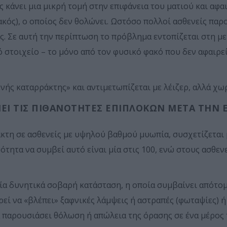
 κάνει μια μικρή τομή στην επιφάνεια του ματιού και αφα
ακός), ο οποίος δεν θολώνει. Ωστόσο πολλοί ασθενείς παρ
. Σε αυτή την περίπτωση το πρόβλημα εντοπίζεται στη με
ό στοιχείο – το μόνο από τον φυσικό φακό που δεν αφαιρε
ής καταρράκτης» και αντιμετωπίζεται με λέιζερ, αλλά χωρί
ΕΙ ΤΙΣ ΠΙΘΑΝΌΤΗΤΕΣ ΕΠΙΠΛΟΚΏΝ ΜΕΤΆ ΤΗΝ 
κτη σε ασθενείς με υψηλού βαθμού μυωπία, συσχετίζεται 
ητα να συμβεί αυτό είναι μία στις 100, ενώ στους ασθενε
α δυνητικά σοβαρή κατάσταση, η οποία συμβαίνει απότομα
εί να «βλέπει» ξαφνικές λάμψεις ή αστραπές (φωταψίες) ή
α παρουσιάσει θόλωση ή απώλεια της όρασης σε ένα μέρος 