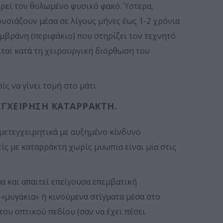
ιρεί τον θολωμένο φυσικό φακό. Ύστερα,
ουσιάζουν μέσα σε λίγους μήνες έως 1-2 χρόνια
μβράνη (περιφάκιο) που στηρίζει τον τεχνητό
ίται κατά τη χειρουργική διόρθωση του
ς να γίνει τομή στο μάτι.
ΕΓΧΕΊΡΗΣΗ ΚΑΤΑΡΡΆΚΤΗ.
μετεγχειρητικά με αυξημένο κίνδυνο
ίς με καταρράκτη χωρίς μυωπία είναι μία στις
 και απαιτεί επείγουσα επεμβατική
 «μυγάκια» ή κινούμενα στίγματα μέσα στο
του οπτικού πεδίου (σαν να έχει πέσει