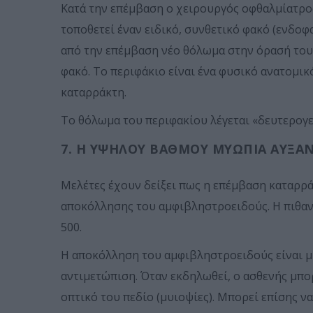
Κατά την επέμβαση ο χειρουργός οφθαλμίατρος
τοποθετεί έναν ειδικό, συνθετικό φακό (ενδοφ
από την επέμβαση νέο θόλωμα στην όρασή τους
φακό. Το περιφάκιο είναι ένα φυσικό ανατομικ
καταρράκτη.
Το θόλωμα του περιφακίου λέγεται «δευτερογεν
7. Η ΥΨΗΛΟΎ ΒΑΘΜΟΎ ΜΥΩΠΊΑ ΑΥΞΆΝ
Μελέτες έχουν δείξει πως η επέμβαση καταρρά
αποκόλλησης του αμφιβληστροειδούς. Η πιθανότ
500.
Η αποκόλληση του αμφιβληστροειδούς είναι μί
αντιμετώπιση. Όταν εκδηλωθεί, ο ασθενής μπορ
οπτικό του πεδίο (μυιοψίες). Μπορεί επίσης ν