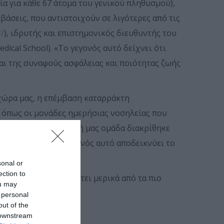
α για κάθε 67 άτομα του γενικού πληθυσμού),
βάσεις, που αντιστοιχούν σε λιγότερες από τις
r/
), ιδρυτής και επιστημονικός διευθυντής του
cal School). «Το γεγονός αυτό δείχνει ότι
αι της συναφούς ασφάλειας και ποιότητας ζωής
 χώρα μας, η επέμβαση καταρράκτη
, όπως οι μονάδες ημερήσιας νοσηλείας που
νει: «Η επιστημονική μας ομάδα διακρίθηκε
 1,6 χιλιοστά. Το γεγονός αυτό αποδεικνύει το
sonal or
ection to
ανελλόπουλος παραθέτει μερικά από τα πιο
ou may
 personal
out of the
 downstream