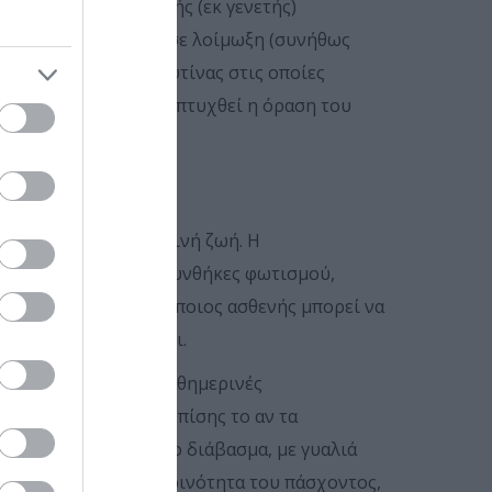
ς ονομάζεται συγγενής (εκ γενετής)
 συγγενή νοσήματα ή σε λοίμωξη (συνήθως
τά τις εξετάσεις ρουτίνας στις οποίες
 τόσο καλύτερα θα αναπτυχθεί η όραση του
ρράκτη στην καθημερινή ζωή. Η
ύνται σε πολλαπλές συνθήκες φωτισμού,
ινές συνθήκες, ενώ κάποιος ασθενής μπορεί να
βράδυ», υπογραμμίζει.
, που αφορούν τις καθημερινές
τητες. Ρόλο παίζει επίσης το αν τα
θυντικό φακό κατά το διάβασμα, με γυαλιά
επηρεάζει την καθημερινότητα του πάσχοντος,