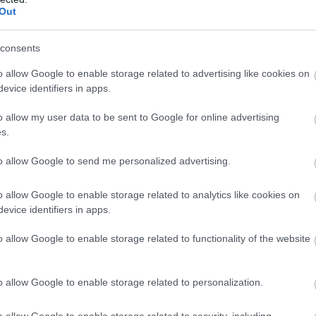
από καταρράκτη ή τον εκδηλώνει νωρίς στη ζωή του. Αυτό
Out
ρονομικότητα (ιδιαίτερα του χρωμοσώματος 11), ορισμένα
ή. Ο συγγενής καταρράκτης συνήθως γίνεται αντιληπτός κα
consents
εται. Όσο πιο νωρίς γίνει αντιληπτός και αντιμετωπιστεί,
o allow Google to enable storage related to advertising like cookies on
evice identifiers in apps.
Α «ΩΡΙΜΆΣΕΙ» ΓΙΑ ΝΑ ΧΕΙΡΟΥΡΓΗΘΕΊ.
o allow my user data to be sent to Google for online advertising
s.
ικιωμένους λαμβάνεται με βάση τις επιπτώσεις του κατα
to allow Google to send me personalized advertising.
φάλεια που προσφέρει στον πάσχοντα πρέπει να αξιολογο
o allow Google to enable storage related to analytics like cookies on
χές ότι συνήθως η οπτική ικανότητα αξιολογείται σε σκοτε
evice identifiers in apps.
φως ή όταν αντικρίζει έντονα φώτα κατά την οδήγηση το 
o allow Google to enable storage related to functionality of the website
θαλμολογίας (AAO) έχει θεσπίσει μερικά βασικά ερωτήματα
σης τη νύκτα και την ενασχόληση με υπαίθριες δραστηριό
o allow Google to enable storage related to personalization.
 τρόπους (π.χ. με πιο έντονο φωτισμό στο σπίτι, με μεγε
ντήσεις σε αυτά τα ερωτήματα δείξουν ότι ο καταρράκτης 
o allow Google to enable storage related to security, including