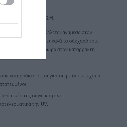
50% την όρασή του.
ΑΡΓΌΤΕΡΑ ΣΤΗ ΖΩΉ.
υγές υγρό που παρεμβάλλεται ανάμεσα στον
η διαβήτη δεν ρυθμίζει καλά το σάκχαρό του,
 και να οδηγήσουν πρόωρα στον καταρράκτη.
ξουν καταρράκτη, σε σύγκριση με όσους έχουν
στατευμένοι.
ν ανάπτυξη της συγκεκριμένης
ποτελεσματικά την UV.