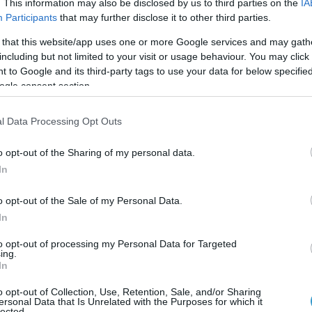
. This information may also be disclosed by us to third parties on the
IA
Participants
that may further disclose it to other third parties.
υ ματιού που βρίσκεται στο πρόσθιο τμήμα του, αρχίζει στ
ς όμως διαγιγνώσκεται όταν το θόλωμα του φυσικού φακού
 that this website/app uses one or more Google services and may gath
including but not limited to your visit or usage behaviour. You may click 
ηρείται σταδιακά στις ηλικίες άνω των 50 ετών.
 to Google and its third-party tags to use your data for below specifi
ogle consent section.
κυρίως στο κέντρο του οφθαλμικού φακού και σταδιακά δ
ος πυρηνικός καταρράκτης. Ένας άλλος τύπος είναι ο φλοιώ
l Data Processing Opt Outs
ώματα του φυσικού οφθαλμικού φακού αντί για το κέντρο τ
 μέρος του ματιού.
o opt-out of the Sharing of my personal data.
In
αι σε νεαρότερα άτομα, έπειτα από τραύμα ή εκτεταμένη
o opt-out of the Sale of my Personal Data.
νες, ακόμα και θεραπειών από το στόμα. Αυτός ο τύπος ε
In
to opt-out of processing my Personal Data for Targeted
όρασης, που είναι πιθανό να διαφύγει της προσοχής του α
ing.
In
 ΓΕΝΝΗΘΕΊ ΜΕ ΚΑΤΑΡΡΆΚΤΗ.
o opt-out of Collection, Use, Retention, Sale, and/or Sharing
ersonal Data that Is Unrelated with the Purposes for which it
lected.