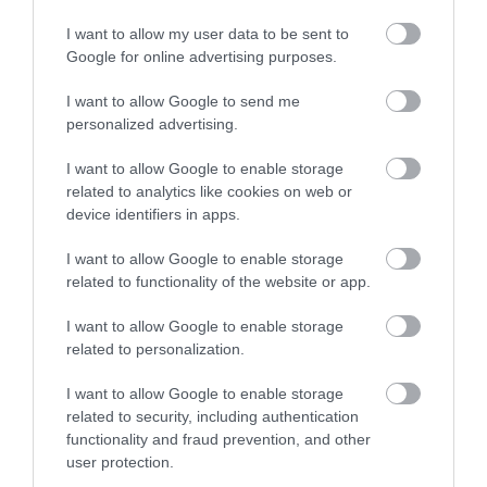
εξισωθεί με εκείνον των μη
καπνιστών.
I want to allow my user data to be sent to
Google for online advertising purposes.
Ο ΥΓΙΕΙΝΌΣ ΤΡΌΠΟΣ ΖΩΉΣ ΕΊΝΑΙ
I want to allow Google to send me
ΣΗΜΑΝΤΙΚΌΣ ΓΙΑ ΤΗΝ ΠΡΌΛΗΨΉ
personalized advertising.
ΤΗΣ
I want to allow Google to enable storage
Για την προστασία της ωχράς
related to analytics like cookies on web or
κηλίδας συνιστάται διακοπή του
device identifiers in apps.
καπνίσματος, συστηματική
I want to allow Google to enable storage
γυμναστική, συχνός έλεγχος της
related to functionality of the website or app.
αρτηριακής πίεσης και ρύθμιση
I want to allow Google to enable storage
της υπέρτασης εάν αυτή
related to personalization.
αναπτυχθεί, διατήρηση υγιούς
I want to allow Google to enable storage
σωματικού βάρους και υγιεινή
related to security, including authentication
functionality and fraud prevention, and other
διατροφή (με έμφαση σε φρούτα,
user protection.
λαχανικά και ψάρια). Απαραίτητη