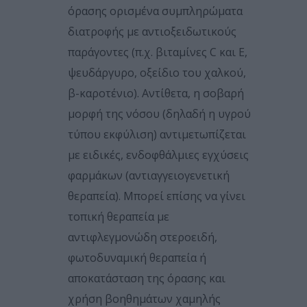
όρασης ορισμένα συμπληρώματα
διατροφής με αντιοξειδωτικούς
παράγοντες (π.χ. βιταμίνες C και E,
ψευδάργυρο, οξείδιο του χαλκού,
β-καροτένιο). Αντίθετα, η σοβαρή
μορφή της νόσου (δηλαδή η υγρού
τύπου εκφύλιση) αντιμετωπίζεται
με ειδικές, ενδοφθάλμιες εγχύσεις
φαρμάκων (αντιαγγειογενετική
θεραπεία). Μπορεί επίσης να γίνει
τοπική θεραπεία με
αντιφλεγμονώδη στεροειδή,
φωτοδυναμική θεραπεία ή
αποκατάσταση της όρασης και
χρήση βοηθημάτων χαμηλής