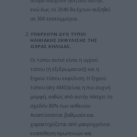
άτομα πάσχουν ήδη από αυτήν,
ενώ έως το 2040 θα έχουν αυξηθεί
σε 300 εκατομμύρια.
ΥΠΆΡΧΟΥΝ ΔΎΟ ΤΎΠΟΙ
ΗΛΙΚΙΑΚΉΣ ΕΚΦΎΛΙΣΗΣ ΤΗΣ
ΩΧΡΑΣ ΚΗΛΙΔΑΣ
.
Οι τύποι αυτοί είναι η υγρού
τύπου (ή εξιδρωματική) και η
ξηρού τύπου εκφύλιση. Η ξηρού
τύπου (dry AMD)είναι η πιο συχνή
μορφή, καθώς από αυτήν πάσχει το
σχεδόν 80% των ασθενών.
Αναπτύσσεται βαθμιαία και
χαρακτηρίζεται από μακροχρόνια
εναπόθεση πρωτεϊνών και