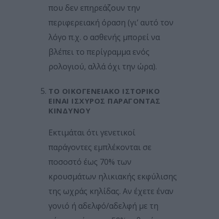
που δεν επηρεάζουν την
περιφερειακή όραση (γι’ αυτό τον
λόγο π.χ. ο ασθενής μπορεί να
βλέπει το περίγραμμα ενός
ρολογιού, αλλά όχι την ώρα).
ΤΟ ΟΙΚΟΓΕΝΕΙΑΚΌ ΙΣΤΟΡΙΚΌ
ΕΊΝΑΙ ΙΣΧΥΡΌΣ ΠΑΡΆΓΟΝΤΑΣ
ΚΙΝΔΎΝΟΥ
Εκτιμάται ότι γενετικοί
παράγοντες εμπλέκονται σε
ποσοστό έως 70% των
κρουσμάτων ηλικιακής εκφύλισης
της ωχράς κηλίδας. Αν έχετε έναν
γονιό ή αδελφό/αδελφή με τη