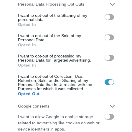
Please note that this website/app uses one or more Google
Personal Data Processing Opt Outs
επιταχύνει επίσης την εξέλιξη της
services and may gather and store information including but
not limited to your visit or usage behaviour. You may click to
I want to opt-out of the Sharing of my
ηλικιακής εκφύλισης της ωχράς.
personal data.
grant or deny consent to Google and its third-party tags to
Opted In
Μπορεί ακόμα να επισπεύσει την
use your data for below specified purposes in below Google
consent section.
εκδήλωσή της κατά 5-10 χρόνια, σε
I want to opt-out of the Sale of my
Personal Data.
σύγκριση με την ηλικία που θα την
Opted In
εκδήλωνε κανείς εάν δεν κάπνιζε.
I want to opt-out of processing my
Personal Data for Targeted Advertising.
Οι ασθενείς με υγρού τύπου
Opted In
εκφύλιση που εξακολουθούν να
I want to opt-out of Collection, Use,
καπνίζουν, μπορεί να μην
Retention, Sale, and/or Sharing of my
Personal Data that Is Unrelated with the
ανταποκρίνονται καλά στη
Purposes for which it was collected.
Opted Out
θεραπεία. Με τη διακοπή του
καπνίσματος ο πρόσθετος
Google consents
κίνδυνος σταδιακά μειώνεται, αν
I want to allow Google to enable storage
related to advertising like cookies on web or
και χρειάζονται 20 χρόνια για να
device identifiers in apps.