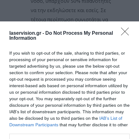
νόσο, υπάρχουν 50% πιθανότητες
να την εκδηλώσετε και εσείς. Σε
τέτοια περίπτωση συνιστάται να
ελέγχετε προληπτικά την όρασή
laservision.gr -
Do Not Process My Personal
σας κάθε χρόνο.
Information
If you wish to opt-out of the sale, sharing to third parties, or
ΤΟ ΚΆΠΝΙΣΜΑ ΑΥΞΆΝΕΙ
ΔΡΑΜΑΤΙΚΆ ΤΟΝ ΚΊΝΔΥΝΟ
processing of your personal or sensitive information for
targeted advertising by us, please use the below opt-out
section to confirm your selection. Please note that after your
Αποτελεί στην πραγματικότητα το
opt-out request is processed you may continue seeing
σημαντικότερο τροποποιήσιμο
interest-based ads based on personal information utilized by
παράγοντα κινδύνου για τη νόσο.
us or personal information disclosed to third parties prior to
your opt-out. You may separately opt-out of the further
Μελέτες έχουν δείξει πως οι
disclosure of your personal information by third parties on the
καπνιστές διατρέχουν τριπλάσιο ή
IAB’s list of downstream participants. This information may
also be disclosed by us to third parties on the
IAB’s List of
τετραπλάσιο κίνδυνο να την
Downstream Participants
that may further disclose it to other
εκδηλώσουν σε σύγκριση με τους
third parties.
μη καπνιστές. Το κάπνισμα